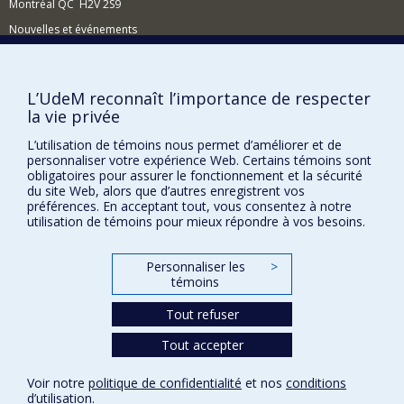
différents arrangements organisationnels des
Montréal QC H2V 2S9
dispositifs en place. Le dernier axe s'intéresse à la
Nouvelles et événements
formation à l’intervention socio-judiciaire sur les plan
éthique, clinique et professionnel.
Comment soutenir l'École?
BESOIN D'AIDE?
L’UdeM reconnaît l’importance de respecter
la vie privée
Plan du site
Signaler une erreur
L’utilisation de témoins nous permet d’améliorer et de
personnaliser votre expérience Web. Certains témoins sont
Accessibilité
obligatoires pour assurer le fonctionnement et la sécurité
du site Web, alors que d’autres enregistrent vos
FACULTÉ DES ARTS ET DES SCIENCES
préférences. En acceptant tout, vous consentez à notre
utilisation de témoins pour mieux répondre à vos besoins.
Nos départements et écoles
Nos centres d'études
Personnaliser les
>
témoins
Nos programmes et cours
Tout refuser
Tout accepter
Confidentialité
Conditions d’utilisation
Voir notre
politique de confidentialité
et nos
conditions
Paramètres des témoins
d’utilisation
.
Université de