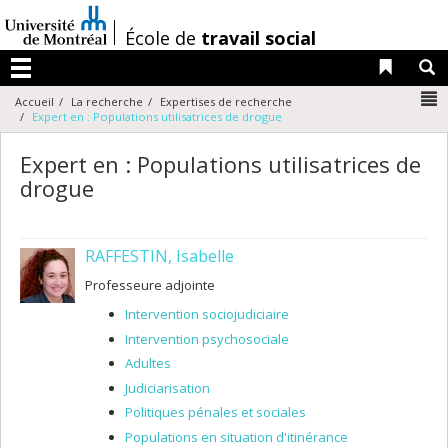
Passer
au
/
École de
travail social
contenu
Liens 
R
Menu
N
Accueil
La recherche
Expertises de recherche
Expert en : Populations utilisatrices de drogue
Expert en : Populations utilisatrices de
drogue
RAFFESTIN, Isabelle
Professeure adjointe
Intervention sociojudiciaire
Intervention psychosociale
Adultes
Judiciarisation
Politiques pénales et sociales
Populations en situation d'itinérance