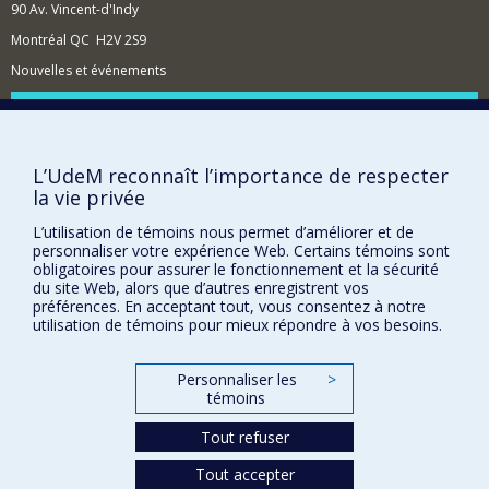
90 Av. Vincent-d'Indy
observer des pratiques d’intervention et à analyser les
différents arrangements organisationnels des
Montréal QC H2V 2S9
dispositifs en place. Le dernier axe s'intéresse à la
Nouvelles et événements
formation à l’intervention socio-judiciaire sur les plan
éthique, clinique et professionnel.
Comment soutenir l'École?
BESOIN D'AIDE?
L’UdeM reconnaît l’importance de respecter
Plan du site
la vie privée
Signaler une erreur
L’utilisation de témoins nous permet d’améliorer et de
Accessibilité
personnaliser votre expérience Web. Certains témoins sont
obligatoires pour assurer le fonctionnement et la sécurité
FACULTÉ DES ARTS ET DES SCIENCES
du site Web, alors que d’autres enregistrent vos
préférences. En acceptant tout, vous consentez à notre
Nos départements et écoles
utilisation de témoins pour mieux répondre à vos besoins.
Nos centres d'études
Personnaliser les
>
Nos programmes et cours
témoins
Tout refuser
Confidentialité
Tout accepter
Conditions d’utilisation