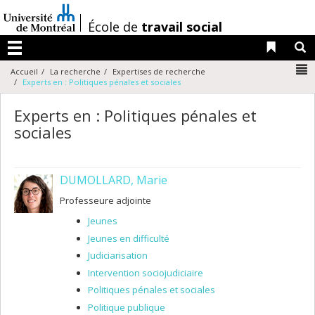
Passer
au
/
École de
travail social
contenu
Liens 
R
Menu
N
Accueil
La recherche
Expertises de recherche
Experts en : Politiques pénales et sociales
Experts en : Politiques pénales et
sociales
DUMOLLARD, Marie
Professeure adjointe
Jeunes
Jeunes en difficulté
Judiciarisation
Intervention sociojudiciaire
Politiques pénales et sociales
Politique publique