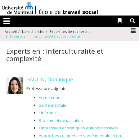
Passer
au
/
École de
travail social
contenu
Liens 
R
Menu
N
Accueil
La recherche
Expertises de recherche
Experts en : Interculturalité et complexité
Experts en : Interculturalité et
complexité
GAULIN, Dominique
Professeure adjointe
Autochtones
Santé mentale
Itinérance
Racisme et racialisation
Oppression et pratiques anti-oppressives
Approches critiques en santé mentale et en