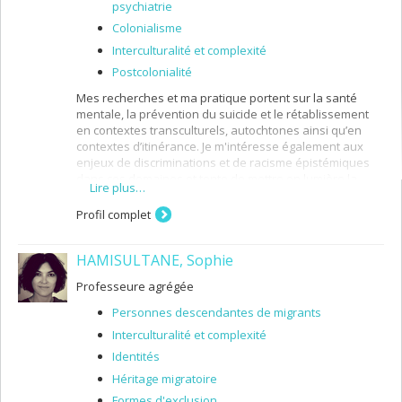
psychiatrie
Colonialisme
Interculturalité et complexité
Postcolonialité
Mes recherches et ma pratique portent sur la santé
mentale, la prévention du suicide et le rétablissement
en contextes transculturels, autochtones ainsi qu’en
contextes d’itinérance. Je m'intéresse également aux
enjeux de discriminations et de racisme épistémiques
dans ces domaines et tente de mettre en lumière la
Lire plus…
richesse des différents savoirs, en recherche et en
intervention.
Profil complet
HAMISULTANE, Sophie
Professeure agrégée
Personnes descendantes de migrants
Interculturalité et complexité
Identités
Héritage migratoire
Formes d'exclusion