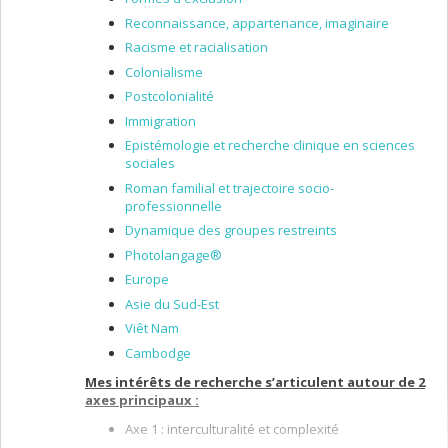
Reconnaissance, appartenance, imaginaire
Racisme et racialisation
Colonialisme
Postcolonialité
Immigration
Epistémologie et recherche clinique en sciences
sociales
Roman familial et trajectoire socio-
professionnelle
Dynamique des groupes restreints
Photolangage®
Europe
Asie du Sud-Est
Viêt Nam
Cambodge
Mes intérêts de recherche s’articulent autour de 2
axes principaux :
Axe 1 : interculturalité et complexité