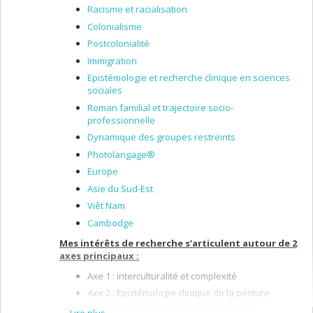
Racisme et racialisation
Colonialisme
Postcolonialité
Immigration
Epistémologie et recherche clinique en sciences
sociales
Roman familial et trajectoire socio-
professionnelle
Dynamique des groupes restreints
Photolangage®
Europe
Asie du Sud-Est
Viêt Nam
Cambodge
Mes intérêts de recherche s’articulent autour de 2
axes principaux :
Axe 1 : interculturalité et complexité
Axe 2 : Epistémologie clinique de la posture
(intervention et recherche) en contexte
Lire plus…