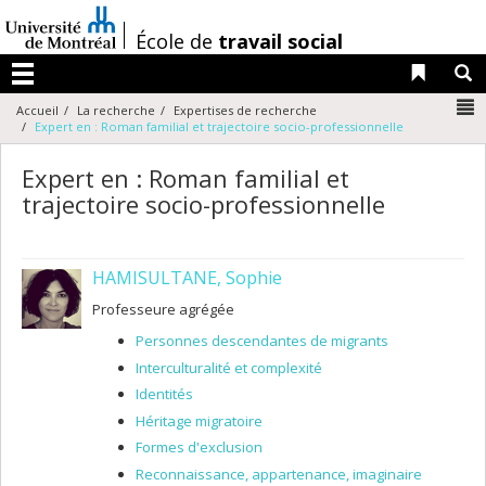
Passer
au
/
École de
travail social
contenu
Liens 
R
Menu
N
Accueil
La recherche
Expertises de recherche
Expert en : Roman familial et trajectoire socio-professionnelle
Expert en : Roman familial et
trajectoire socio-professionnelle
HAMISULTANE, Sophie
Professeure agrégée
Personnes descendantes de migrants
Interculturalité et complexité
Identités
Héritage migratoire
Formes d'exclusion
Reconnaissance, appartenance, imaginaire