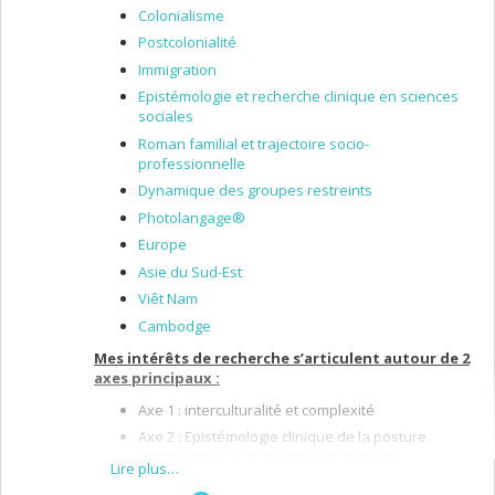
Colonialisme
Postcolonialité
Immigration
Epistémologie et recherche clinique en sciences
sociales
Roman familial et trajectoire socio-
professionnelle
Dynamique des groupes restreints
Photolangage®
Europe
Asie du Sud-Est
Viêt Nam
Cambodge
Mes intérêts de recherche s’articulent autour de 2
axes principaux :
Axe 1 : interculturalité et complexité
Axe 2 : Epistémologie clinique de la posture
(intervention et recherche) en contexte
Lire plus…
d’interculturalité.