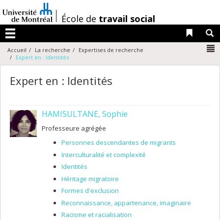
Passer
au
/
École de
travail social
contenu
Liens 
R
Menu
N
Accueil
La recherche
Expertises de recherche
Expert en : Identités
Expert en : Identités
HAMISULTANE, Sophie
Professeure agrégée
Personnes descendantes de migrants
Interculturalité et complexité
Identités
Héritage migratoire
Formes d'exclusion
Reconnaissance, appartenance, imaginaire
Racisme et racialisation