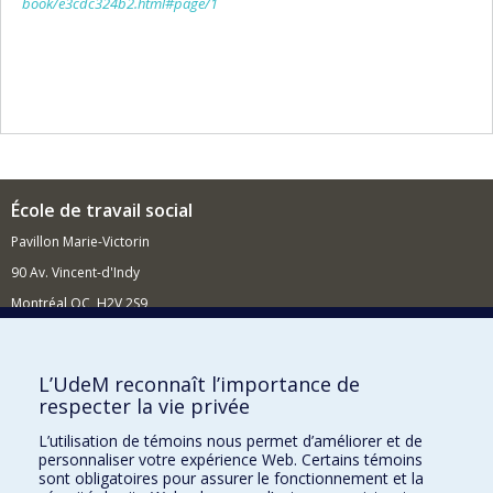
book/e3cdc324b2.html#page/1
École de travail social
Pavillon Marie-Victorin
90 Av. Vincent-d'Indy
Montréal QC H2V 2S9
Nouvelles et événements
Comment soutenir l'École?
L’UdeM reconnaît l’importance de
respecter la vie privée
BESOIN D'AIDE?
L’utilisation de témoins nous permet d’améliorer et de
Plan du site
personnaliser votre expérience Web. Certains témoins
Signaler une erreur
sont obligatoires pour assurer le fonctionnement et la