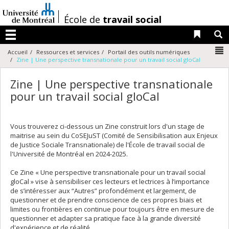
Passer
au
/
École de
travail social
contenu
Liens 
R
Menu
N
Accueil
Ressources et services
Portail des outils numériques
Zine | Une perspective transnationale pour un travail social gloCal
Zine | Une perspective transnationale
pour un travail social gloCal
Vous trouverez ci-dessous un Zine construit lors d'un stage de
maitrise au sein du CoSEJuST (Comité de Sensibilisation aux Enjeux
de Justice Sociale Transnationale) de l'École de travail social de
l'Université de Montréal en 2024-2025.
Ce Zine « Une perspective transnationale pour un travail social
gloCal » vise à sensibiliser ces lecteurs et lectrices à l’importance
de s’intéresser aux “Autres” profondément et largement, de
questionner et de prendre conscience de ces propres biais et
limites ou frontières en continue pour toujours être en mesure de
questionner et adapter sa pratique face à la grande diversité
d'expérience et de réalité.