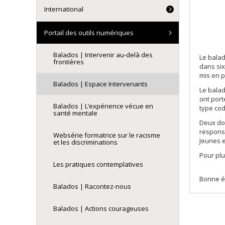
International
Portail des outils numériques
Balados | Intervenir au-delà des
Le bala
frontières
dans si
mis en 
Balados | Espace Intervenants
Le balad
ont port
Balados | L’expérience vécue en
type cod
santé mentale
Deux doc
responsa
Websérie formatrice sur le racisme
Jeunes e
et les discriminations
Pour plu
Les pratiques contemplatives
Bonne é
Balados | Racontez-nous
Balados | Actions courageuses