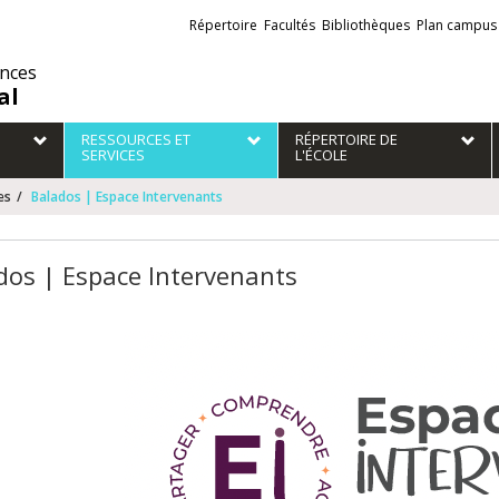
Liens
Répertoire
Facultés
Bibliothèques
Plan campus
externes
ences
al
RESSOURCES ET
RÉPERTOIRE DE
SERVICES
L'ÉCOLE
es
Balados | Espace Intervenants
dos | Espace Intervenants