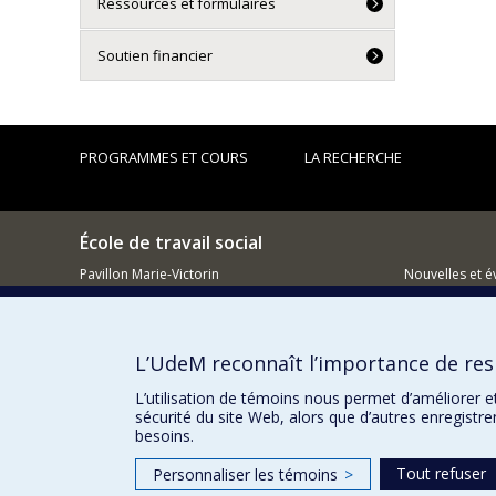
Ressources et formulaires
Soutien financier
PROGRAMMES ET COURS
LA RECHERCHE
École de travail social
Pavillon Marie-Victorin
Nouvelles et 
90 Av. Vincent-d'Indy
Comment so
Montréal QC H2V 2S9
L’UdeM reconnaît l’importance de resp
L’utilisation de témoins nous permet d’améliorer e
sécurité du site Web, alors que d’autres enregistr
besoins.
Tout refuser
Personnaliser les témoins
>