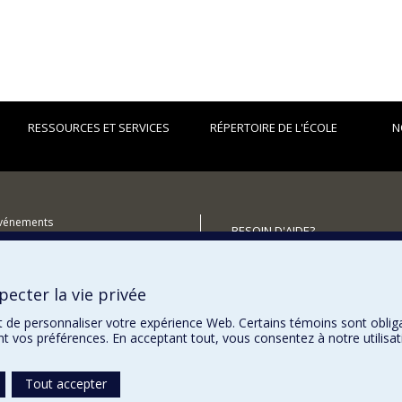
RESSOURCES ET SERVICES
RÉPERTOIRE DE L'ÉCOLE
N
événements
BESOIN D'AIDE?
utenir l'École?
Plan du site
Signaler une erreur
ecter la vie privée
Accessibilité
t de personnaliser votre expérience Web. Certains témoins sont oblig
ent vos préférences. En acceptant tout, vous consentez à notre utili
Tout accepter