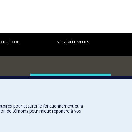
OTRE ÉCOLE
NOS ÉVÉNEMENTS
FACULTÉ DES ARTS ET DES SCIENCES
Nos départements et écoles
Nos centres d'études
atoires pour assurer le fonctionnement et la
Nos programmes et cours
sation de témoins pour mieux répondre à vos