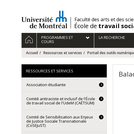
Passer
au
contenu
/
Faculté des arts et des sci
École de
travail soci
Navigation
ACCUEIL
PROGRAMMES ET
LA RECHERCHE
principale
COURS
Accueil
Ressources et services
Portail des outils numériqu
RESSOURCES ET SERVICES
Bala
Association étudiante
Comité antiraciste et inclusif de l'École
de travail social de l'UdeM (CAÉTSUM)
Comité de Sensibilisation aux Enjeux
de Justice Sociale Transnationale
(CoSEJuST)