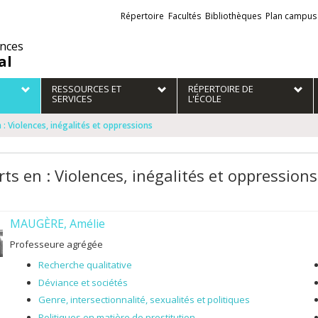
Liens
Répertoire
Facultés
Bibliothèques
Plan campus
externes
ences
al
RESSOURCES ET
RÉPERTOIRE DE
SERVICES
L'ÉCOLE
 : Violences, inégalités et oppressions
ts en : Violences, inégalités et oppressions
MAUGÈRE, Amélie
Professeure agrégée
Recherche qualitative
Déviance et sociétés
Genre, intersectionnalité, sexualités et politiques
Politiques en matière de prostitution