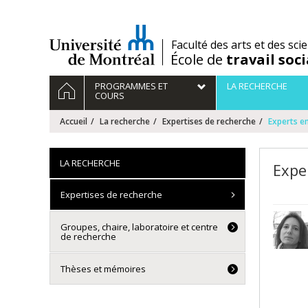
Passer
au
contenu
/
Faculté des arts et des sci
École de
travail soci
Navigation
ACCUEIL
PROGRAMMES ET
LA RECHERCHE
principale
COURS
Accueil
La recherche
Expertises de recherche
Experts en
LA RECHERCHE
Exper
Expertises de recherche
Groupes, chaire, laboratoire et centre
de recherche
Thèses et mémoires