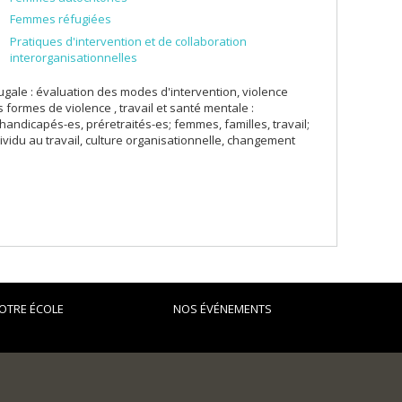
Femmes réfugiées
Pratiques d'intervention et de collaboration
interorganisationnelles
ugale : évaluation des modes d'intervention, violence
ormes de violence , travail et santé mentale :
 handicapés-es, préretraités-es; femmes, familles, travail;
ividu au travail, culture organisationnelle, changement
OTRE ÉCOLE
NOS ÉVÉNEMENTS