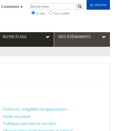
Je donne
Rechercher
Connexion
Rechercher
Ce site
Tout UdeM
NOTRE ÉCOLE
NOS ÉVÉNEMENTS
Violences, inégalités et oppressions
Droits et justice
Politiques pénales et sociales
Ethnographie institutionnelle et critique