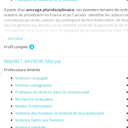
À partir d'un
ancrage pluridsciplinaire
, ses premiers terrains de rec
matière de prostitution en France et au Canada : identifier les acteurs e
connaissances et les valeurs qui participent de leur élaboration, de leu
plus largement aux études sur le contrôle social de la pauvreté et de l’i
normativités en présence dans le
système de protection sociale
. E
politiques sociales se transforment ainsi que circonscire la nature et
Lire plus…
institutions. À l'École de travail social, elle a la responsabilité du cou
en première année.
Profil complet
Sa
stratégie méthodologique est mixte
: analyse documentaire, e
RINFRET-RAYNOR, Maryse
Elle contribue parallèlement aux réfléxions portant sur les méthodes en
disciplines pratiques et appliquées. Elle enseigne depuis de nombreu
Professeure émérite
aux cycles supérieurs ; aussi membre du CA de l'Association pour la Reche
rapports entre science, critique et transformation sociale.
Violence conjugale
Femmes immigrantes
Pratiques et services dans la communauté
Recherche évaluative
Modes d'intervention
Violence des hommes à l'endroit de leur partenaire
Violence faites aux femmes
Violence familiale