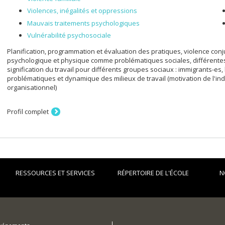
Violences, inégalités et oppressions
Mauvais traitements psychologiques
Vulnérabilité psychosociale
Planification, programmation et évaluation des pratiques, violence conj
psychologique et physique comme problématiques sociales, différentes f
signification du travail pour différents groupes sociaux : immigrants-es,
problématiques et dynamique des milieux de travail (motivation de l'ind
organisationnel)
Profil complet
RESSOURCES ET SERVICES
RÉPERTOIRE DE L'ÉCOLE
N