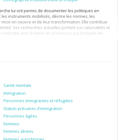
herche lui ont permis de documenter les politiques en
t les instruments mobilisés, décrire les normes, les
r mise en oeuvre et de leur transformation. Elle contribue
ntimité. Ses recherches actuelles portent sur rationalités et
lle souhaite ainsi éclairer les processus par lesquels les
 les formes de résistance au changement dans les
rs d'Analyse des politiques sociales donnée aux étudiant.e.s
ntrevues et observations
in situ
.
 sciences sociales et la place des sciences dans les
ses années des cours de méthodologies de la recherche
rche Qualitative, elle y soutient la réflexion sur les
Santé mentale
Immigration
Personnes immigrantes et réfugiées
Statuts précaires d'immigration
Personnes âgées
Femmes
Femmes aînées
Femmes autochtones