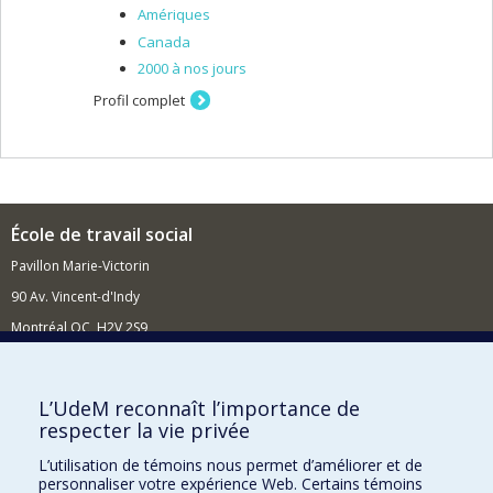
Amériques
Canada
2000 à nos jours
Profil complet
École de travail social
Pavillon Marie-Victorin
90 Av. Vincent-d'Indy
Montréal QC H2V 2S9
Nouvelles et événements
Comment soutenir l'École?
L’UdeM reconnaît l’importance de
respecter la vie privée
BESOIN D'AIDE?
L’utilisation de témoins nous permet d’améliorer et de
Plan du site
personnaliser votre expérience Web. Certains témoins