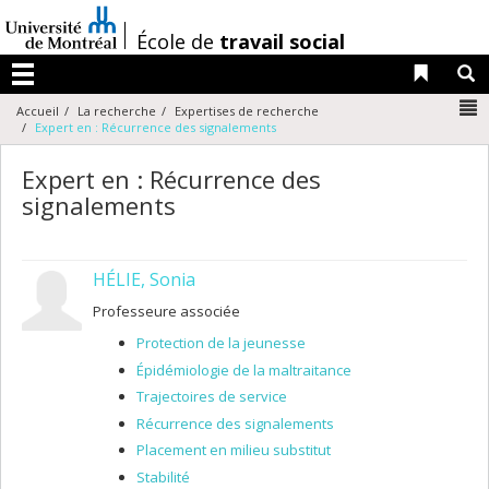
Passer
au
/
École de
travail social
contenu
Liens 
R
Menu
N
Accueil
La recherche
Expertises de recherche
Expert en : Récurrence des signalements
Expert en : Récurrence des
signalements
HÉLIE, Sonia
Professeure associée
Protection de la jeunesse
Épidémiologie de la maltraitance
Trajectoires de service
Récurrence des signalements
Placement en milieu substitut
Stabilité