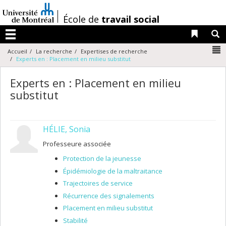
Passer
au
/
École de
travail social
contenu
Liens 
R
Menu
N
Accueil
La recherche
Expertises de recherche
Experts en : Placement en milieu substitut
Experts en : Placement en milieu
substitut
HÉLIE, Sonia
Professeure associée
Protection de la jeunesse
Épidémiologie de la maltraitance
Trajectoires de service
Récurrence des signalements
Placement en milieu substitut
Stabilité