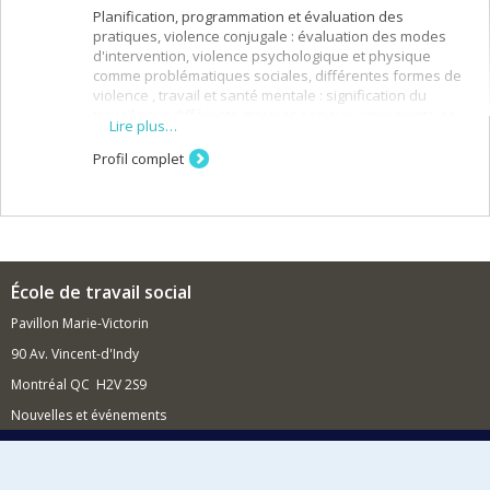
Planification, programmation et évaluation des
pratiques, violence conjugale : évaluation des modes
d'intervention, violence psychologique et physique
comme problématiques sociales, différentes formes de
violence , travail et santé mentale : signification du
travail pour différents groupes sociaux : immigrants-es,
Lire plus…
handicapés-es, préretraités-es; femmes, familles,
travail; problématiques et dynamique des milieux de
Profil complet
travail (motivation de l'individu au travail, culture
organisationnelle, changement organisationnel)
École de travail social
Pavillon Marie-Victorin
90 Av. Vincent-d'Indy
Montréal QC H2V 2S9
Nouvelles et événements
Comment soutenir l'École?