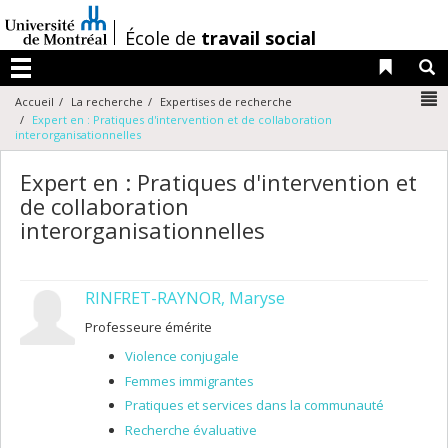
Passer
au
/
École de
travail social
contenu
Liens 
R
Menu
N
Accueil
La recherche
Expertises de recherche
Expert en : Pratiques d'intervention et de collaboration
interorganisationnelles
Expert en : Pratiques d'intervention et
de collaboration
interorganisationnelles
RINFRET-RAYNOR, Maryse
Professeure émérite
Violence conjugale
Femmes immigrantes
Pratiques et services dans la communauté
Recherche évaluative