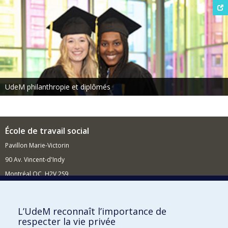
UdeM philanthropie et diplômés
École de travail social
Pavillon Marie-Victorin
90 Av. Vincent-d'Indy
Montréal QC H2V 2S9
Nouvelles et événements
Comment soutenir l'École?
L’UdeM reconnaît l’importance de
respecter la vie privée
BESOIN D'AIDE?