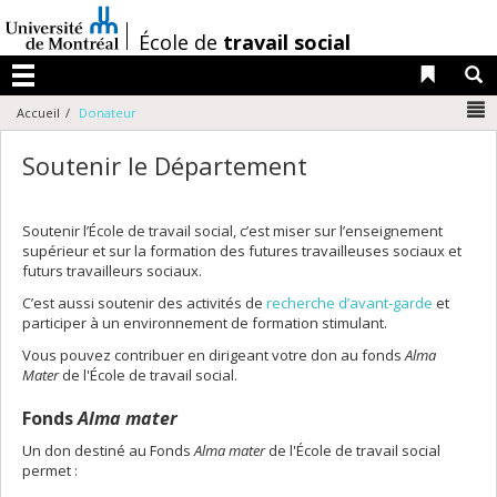
Passer
au
/
École de
travail social
contenu
Liens 
R
Menu
N
Accueil
Donateur
Soutenir le Département
Soutenir l’École de travail social, c’est miser sur l’enseignement
supérieur et sur la formation des futures travailleuses sociaux et
futurs travailleurs sociaux.
C’est aussi soutenir des activités de
recherche d’avant-garde
et
participer à un environnement de formation stimulant.
Vous pouvez contribuer en dirigeant votre don au fonds
Alma
Mater
de l'École de travail social.
Fonds
Alma mater
Un don destiné au Fonds
Alma mater
de l'École de travail social
permet :