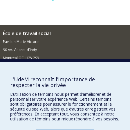
École de travail social
Pavillon Marie-Victorin
90 Av. Vincent-d'Indy
Montréal QC H2V 2S9
Nouvelles et événements
Comment soutenir l'École?
L’UdeM reconnaît l’importance de
respecter la vie privée
BESOIN D'AIDE?
L’utilisation de témoins nous permet d’améliorer et de
Plan du site
personnaliser votre expérience Web. Certains témoins
Signaler une erreur
sont obligatoires pour assurer le fonctionnement et la
sécurité du site Web, alors que d’autres enregistrent vos
Accessibilité
préférences. En acceptant tout, vous consentez à notre
utilisation de témoins pour mieux répondre à vos besoins.
FACULTÉ DES ARTS ET DES SCIENCES