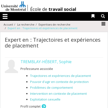
Passer
au
/
École de
travail social
contenu
Liens 
R
Menu
N
Accueil
La recherche
Expertises de recherche
Expert en : Trajectoires et expériences de placement
Expert en : Trajectoires et expériences
de placement
TREMBLAY-HÉBERT, Sophie
Professeure associée
Trajectoires et expériences de placement
Pouvoir d'agir en contexte de protection
Problèmes de comportement
Intervention en contexte de placement
Exploitation sexuelle
Profil complet