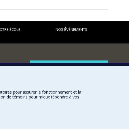
OTRE ÉCOLE
NOS ÉVÉNEMENTS
FACULTÉ DES ARTS ET DES SCIENCES
Nos départements et écoles
Nos centres d'études
atoires pour assurer le fonctionnement et la
Nos programmes et cours
sation de témoins pour mieux répondre à vos
Université de