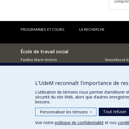
comprend
PROGRAMMES ET COURS
LA RECHERCHE
École de travail social
Pavillon Marie-Victorin
Nouvelles et 
90 Av. Vincent-d'Indy
Comment so
Montréal QC H2V 2S9
L’UdeM reconnaît l’importance de resp
L’utilisation de témoins nous permet d’améliorer e
sécurité du site Web, alors que d’autres enregistr
besoins.
Tout refuser
Personnaliser les témoins
>
Voir notre
politique de confidentialité
et nos
condit
Confidentialité
Conditions d’utilisation
Paramètres des 