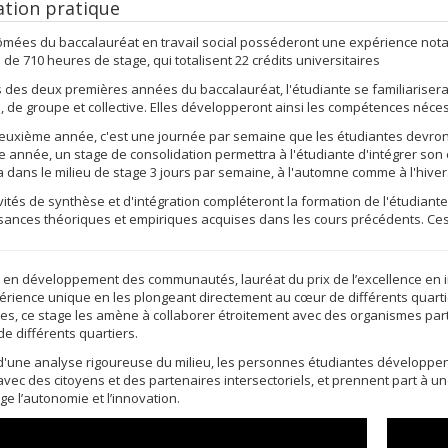
tion pratique
ômées du baccalauréat en travail social posséderont une expérience notab
 de 710 heures de stage, qui totalisent 22 crédits universitaires
 des deux premières années du baccalauréat, l'étudiante se familiarisera 
e, de groupe et collective. Elles développeront ainsi les compétences néce
euxième année, c'est une journée par semaine que les étudiantes devront 
e année, un stage de consolidation permettra à l'étudiante d'intégrer son 
 dans le milieu de stage 3 jours par semaine, à l'automne comme à l'hiver
vités de synthèse et d'intégration compléteront la formation de l'étudiante.
ances théoriques et empiriques acquises dans les cours précédents. Ces a
e en développement des communautés, lauréat du prix de l’excellence en
rience unique en les plongeant directement au cœur de différents quarti
es, ce stage les amène à collaborer étroitement avec des organismes par
de différents quartiers.
 d'une analyse rigoureuse du milieu, les personnes étudiantes développe
avec des citoyens et des partenaires intersectoriels, et prennent part à u
e l’autonomie et l’innovation.