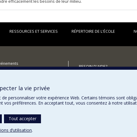
re efficacement les besoins de leur milieu.
RESSOURCES ET SERVICES
RÉPERTOIRE DE L'ÉCOLE
N
événements
BESOIN D'AIDE?
utenir l'École?
Plan du site
Signaler une erreur
ecter la vie privée
Accessibilité
t de personnaliser votre expérience Web. Certains témoins sont oblig
ent vos préférences. En acceptant tout, vous consentez à notre utili
Tout accepter
ions d’utilisation
.
témoins