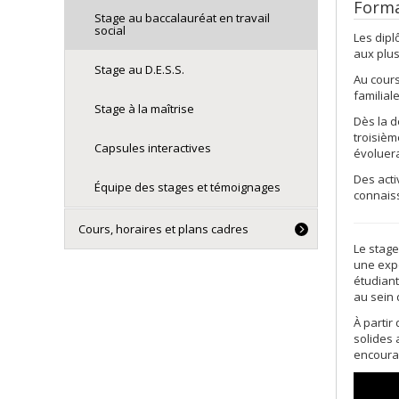
Forma
Stage au baccalauréat en travail
social
Les dipl
aux plus
Stage au D.E.S.S.
Au cours
familial
Stage à la maîtrise
Dès la d
troisièm
Capsules interactives
évoluera
Des acti
Équipe des stages et témoignages
connaiss
Cours, horaires et plans cadres
Le stag
une expé
étudiant
au sein 
À partir
solides 
encourag