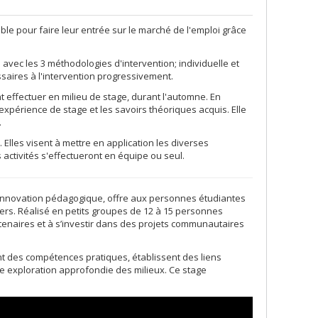
le pour faire leur entrée sur le marché de l'emploi grâce
avec les 3 méthodologies d'intervention; individuelle et
ssaires à l'intervention progressivement.
effectuer en milieu de stage, durant l'automne. En
expérience de stage et les savoirs théoriques acquis. Elle
.
 Elles visent à mettre en application les diverses
ctivités s'effectueront en équipe ou seul.
 innovation pédagogique, offre aux personnes étudiantes
ers. Réalisé en petits groupes de 12 à 15 personnes
tenaires et à s’investir dans des projets communautaires
nt des compétences pratiques, établissent des liens
ne exploration approfondie des milieux. Ce stage