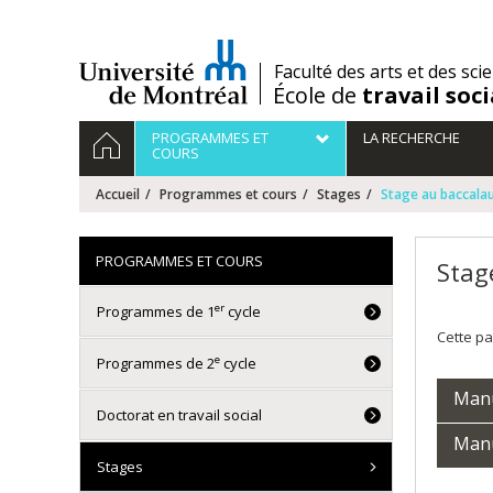
Passer
au
contenu
/
Faculté des arts et des sci
École de
travail soci
Navigation
ACCUEIL
PROGRAMMES ET
LA RECHERCHE
principale
COURS
Accueil
Programmes et cours
Stages
Stage au baccalaur
PROGRAMMES ET COURS
Stag
er
Programmes de 1
cycle
Cette pa
e
Programmes de 2
cycle
Manu
Doctorat en travail social
Manu
Stages