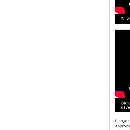
En vi
Dial
déve
Plongez
approche