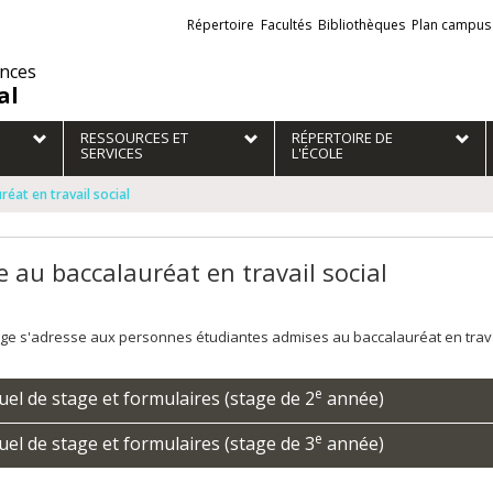
Liens
Répertoire
Facultés
Bibliothèques
Plan campus
externes
ences
al
RESSOURCES ET
RÉPERTOIRE DE
SERVICES
L'ÉCOLE
éat en travail social
e au baccalauréat en travail social
ge s'adresse aux personnes étudiantes admises au baccalauréat en travail
e
el de stage et formulaires (stage de 2
année)
e
el de stage et formulaires (stage de 3
année)