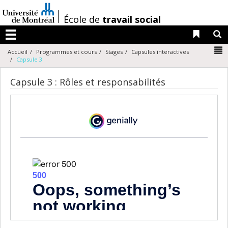
Passer
au
/
École de
travail social
contenu
Liens 
R
Menu
N
Accueil
Programmes et cours
Stages
Capsules interactives
Capsule 3
Capsule 3 : Rôles et responsabilités