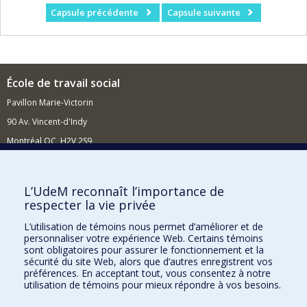
Capsule précédente
Capsule suivante
École de travail social
Pavillon Marie-Victorin
90 Av. Vincent-d'Indy
Montréal QC H2V 2S9
Nouvelles et événements
Comment soutenir l'École?
L’UdeM reconnaît l’importance de
respecter la vie privée
BESOIN D'AIDE?
L’utilisation de témoins nous permet d’améliorer et de
Plan du site
personnaliser votre expérience Web. Certains témoins
Signaler une erreur
sont obligatoires pour assurer le fonctionnement et la
sécurité du site Web, alors que d’autres enregistrent vos
Accessibilité
préférences. En acceptant tout, vous consentez à notre
utilisation de témoins pour mieux répondre à vos besoins.
FACULTÉ DES ARTS ET DES SCIENCES