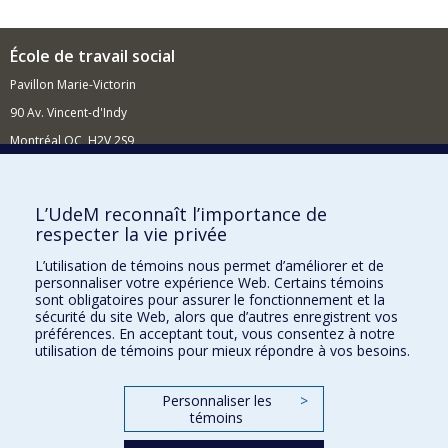
École de travail social
Pavillon Marie-Victorin
90 Av. Vincent-d'Indy
Montréal QC H2V 2S9
Nouvelles et événements
Comment soutenir l'École?
L’UdeM reconnaît l’importance de
respecter la vie privée
BESOIN D'AIDE?
L’utilisation de témoins nous permet d’améliorer et de
Plan du site
personnaliser votre expérience Web. Certains témoins
Signaler une erreur
sont obligatoires pour assurer le fonctionnement et la
sécurité du site Web, alors que d’autres enregistrent vos
Accessibilité
préférences. En acceptant tout, vous consentez à notre
utilisation de témoins pour mieux répondre à vos besoins.
FACULTÉ DES ARTS ET DES SCIENCES
Nos départements et écoles
Personnaliser les
>
témoins
Nos centres d'études