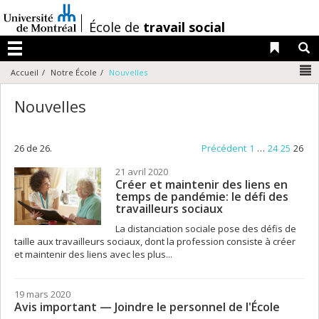
Passer
au
/
École de
travail social
contenu
Liens 
R
Menu
N
Accueil
Notre École
Nouvelles
Nouvelles
26 de 26.
Précédent
1
…
24
25
26
21 avril 2020
Créer et maintenir des liens en
temps de pandémie: le défi des
travailleurs sociaux
La distanciation sociale pose des défis de
taille aux travailleurs sociaux, dont la profession consiste à créer
et maintenir des liens avec les plus...
19 mars 2020
Avis important — Joindre le personnel de l'École