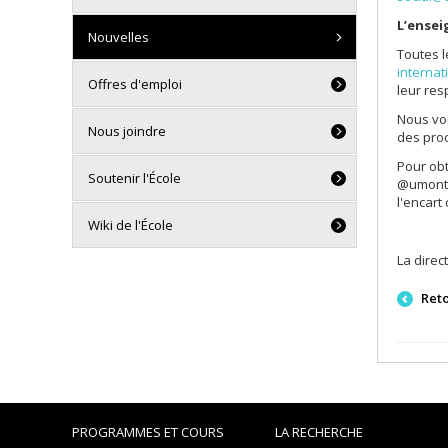
L’ensei
Nouvelles
Toutes l
internat
Offres d'emploi
leur re
Nous vou
Nous joindre
des pro
Pour obt
Soutenir l'École
@umontre
l'encart
Wiki de l'École
La direc
Ret
PROGRAMMES ET COURS
LA RECHERCHE