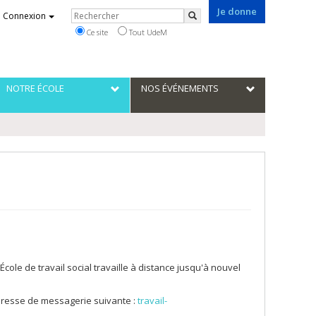
Je donne
Rechercher
Connexion
Rechercher
Ce site
Tout UdeM
NOTRE ÉCOLE
NOS ÉVÉNEMENTS
cole de travail social travaille à distance jusqu'à nouvel
'adresse de messagerie suivante :
travail-