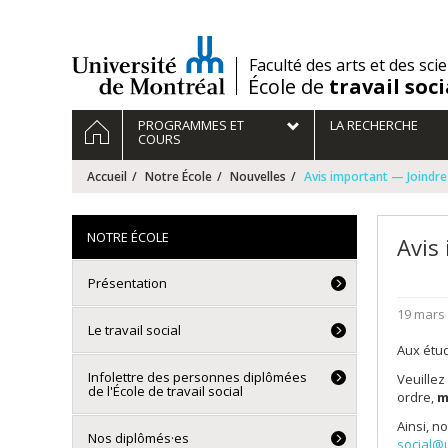
Passer
au
contenu
/
Faculté des arts et des sci
École de
travail soci
Navigation
ACCUEIL
PROGRAMMES ET
LA RECHERCHE
principale
COURS
Accueil
Notre École
Nouvelles
Avis important — Joindre 
NOTRE ÉCOLE
Avis
Présentation
19 mars
Le travail social
Aux étudi
Infolettre des personnes diplômées
Veuillez
de l'École de travail social
ordre,
m
Ainsi, n
Nos diplômés·es
social@