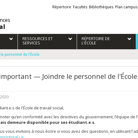
Liens
Répertoire
Facultés
Bibliothèques
Plan campus
externes
ences
al
RESSOURCES ET
RÉPERTOIRE DE
SERVICES
L'ÉCOLE
le personnel de l'École
 important — Joindre le personnel de l'École
 2020
ant.e.s de l'École de travail social,
 noter qu’en conformité avec les directives du gouvernement, l’équipe de l'É
ais demeure disponible pour ses étudiant.e.s.
ous vous invitons à nous écrire si vous avez des questions, en utilisant l
umontreal.ca
.