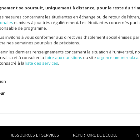
gnement se poursuit, uniquement à distance, pour le reste du trim
es mesures concernant les étudiantes en échange ou de retour de l’étran
ionales
et mises à jour très régulièrement. Les étudiantes concernés par
sponsable de programme.
s invitons à vous conformer aux directives d’isolement social émises par
chaines semaines pour plus de précisions.
enir les derniers renseignements concernant la situation à l’université, nou
al.ca et à consulter la
foire aux questions
du site
urgence.umontreal.ca
 consacré à la
liste des services
.
tion
our
RESSOURCES ET SERVICES
RÉPERTOIRE DE L'ÉCOLE
N