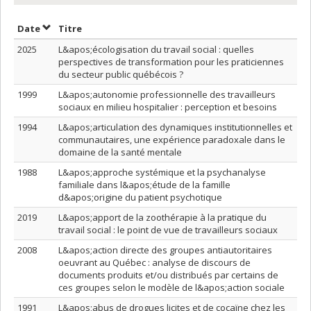
Trier par date en ordre décroissant
Trier par titre en ordre décroissant
Date
Titre
2025
L&apos;écologisation du travail social : quelles
perspectives de transformation pour les praticiennes
du secteur public québécois ?
1999
L&apos;autonomie professionnelle des travailleurs
sociaux en milieu hospitalier : perception et besoins
1994
L&apos;articulation des dynamiques institutionnelles et
communautaires, une expérience paradoxale dans le
domaine de la santé mentale
1988
L&apos;approche systémique et la psychanalyse
familiale dans l&apos;étude de la famille
d&apos;origine du patient psychotique
2019
L&apos;apport de la zoothérapie à la pratique du
travail social : le point de vue de travailleurs sociaux
2008
L&apos;action directe des groupes antiautoritaires
oeuvrant au Québec : analyse de discours de
documents produits et/ou distribués par certains de
ces groupes selon le modèle de l&apos;action sociale
1991
L&apos;abus de drogues licites et de cocaïne chez les