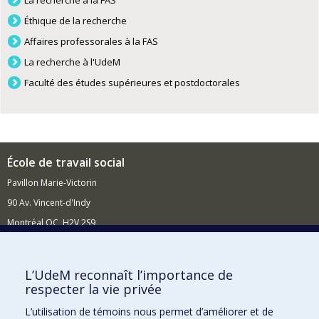
La recherche à la FAS
Éthique de la recherche
Affaires professorales à la FAS
La recherche à l'UdeM
Faculté des études supérieures et postdoctorales
École de travail social
Pavillon Marie-Victorin
90 Av. Vincent-d'Indy
Montréal QC H2V 2S9
Nouvelles et événements
Comment soutenir l'École?
L’UdeM reconnaît l’importance de
respecter la vie privée
BESOIN D'AIDE?
L’utilisation de témoins nous permet d’améliorer et de
Plan du site