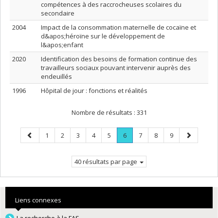
compétences à des raccrocheuses scolaires du
secondaire
2004
Impact de la consommation maternelle de cocaïne et
d&apos;héroïne sur le développement de
l&apos;enfant
2020
Identification des besoins de formation continue des
travailleurs sociaux pouvant intervenir auprès des
endeuillés
1996
Hôpital de jour : fonctions et réalités
Nombre de résultats :
331
Page
Page
Page
Page
Page
Page
Page
.
Page
Page
Page
Page
1
2
3
4
5
6
7
8
9
précédente
Page
suivante
courante.
40 résultats par page
Liens connexes