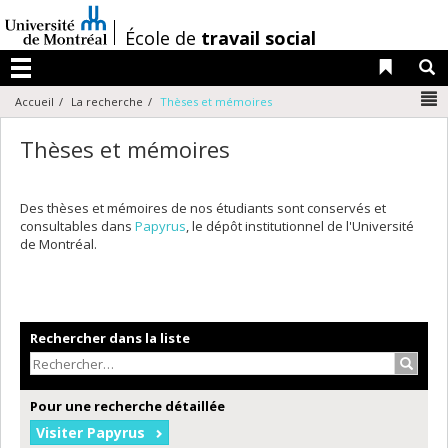
Passer
au
/
École de
travail social
contenu
Liens 
R
Menu
N
Accueil
La recherche
Thèses et mémoires
Thèses et mémoires
Des thèses et mémoires de nos étudiants sont conservés et
consultables dans
Papyrus
, le dépôt institutionnel de l'Université
de Montréal.
Rechercher dans la liste
Recher
Pour une recherche détaillée
Visiter Papyrus