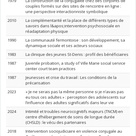
1979
La construction de la conjugalité chez des conjoints de
couples formés sur des sites de rencontre en ligne :
une perspective interactionniste symbolique
2010
La complémentarité et la place de différents types de
savoirs dans l&apos;intervention psychosociale en
réadaptation physique
1990
La communauté fermontoise : son développement, sa
dynamique sociale et ses acteurs sociaux
1983
La clinique des jeunes St-Denis : profil des bénéficiaires
1987
Juvenile probation, a study of Ville Marie social service
center court team practices
1987
Jeunesses et crise du travail : Les conditions de la
précarisation
2023
« Je ne serais pas la même personne si je n’avais pas
eu tous ces adultes » : perception des adolescents sur
l’influence des adultes significatifs dans leur vie
2024
Intimité et troubles neurocognitifs majeurs (TNCM) en
centre d’hébergement de soins de longue durée
(CHSLD) : le vécu des partenaires
2018
Intervention sociojudiciaire en violence conjugale au