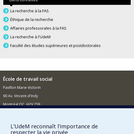
La recherche à la FAS
Éthique de la recherche
Affaires professorales à la FAS
La recherche à l'UdeM
Faculté des études supérieures et postdoctorales
École de travail social
Pavillon Marie-Victorin
90 Av. Vincent-d'Indy
Montréal QC H2V 2S9
Nouvelles et événements
Comment soutenir l'École?
L’UdeM reconnaît l’importance de
respecter la vie privée