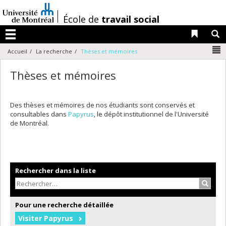
Passer
au
/
École de
travail social
contenu
Liens 
R
Menu
N
Accueil
La recherche
Thèses et mémoires
Thèses et mémoires
Des thèses et mémoires de nos étudiants sont conservés et
consultables dans
Papyrus
, le dépôt institutionnel de l'Université
de Montréal.
Rechercher dans la liste
Recher
Pour une recherche détaillée
Visiter Papyrus