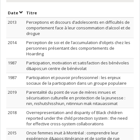
Trier par date en ordre décroissant
Trier par titre en ordre décroissant
Date
Titre
2013
Perceptions et discours d’adolescents en difficultés de
comportement face à leur consommation d’alcool et de
drogue
2014
Perception de soi et de l’accumulation d’objets chez les
personnes présentant des comportements de
Hoarding
1987
Participation, motivation et satisfaction des bénévoles
d&apos;un centre de bénévolat
1987
Participation et pouvoir professionnel : les enjeux
sociaux de la participation dans un groupe populaire
2019
Parentalité du point de vue de mères innues et
sécurisation culturelle en protection de la jeunesse :
nin, nishutshisshiun, nitinniun mak nitauassimat
2018
Overrepresentation and disparity of Black children
reported under the child protection system : the need
for effective cross-system collaborations
2015
Onze femmes inuit à Montréal : comprendre leur
expérience d&apos;itinérance et de sortie de rue