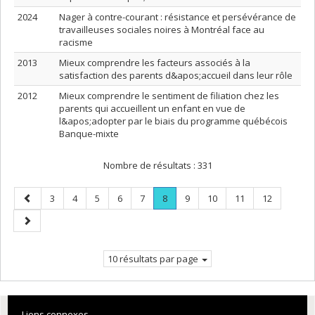
2024
Nager à contre-courant : résistance et persévérance de
travailleuses sociales noires à Montréal face au
racisme
2013
Mieux comprendre les facteurs associés à la
satisfaction des parents d&apos;accueil dans leur rôle
2012
Mieux comprendre le sentiment de filiation chez les
parents qui accueillent un enfant en vue de
l&apos;adopter par le biais du programme québécois
Banque-mixte
Nombre de résultats :
331
Page
Page
Page
Page
Page
Page
Page
.
Page
Page
Page
Page
3
4
5
6
7
8
9
10
11
12
précédente
Page
Page
courante.
suivante
10 résultats par page
Liens connexes