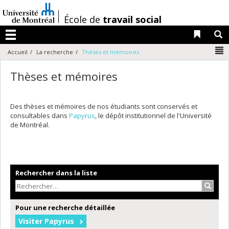
Passer
au
/
École de
travail social
contenu
Liens 
R
Menu
N
Accueil
La recherche
Thèses et mémoires
Thèses et mémoires
Des thèses et mémoires de nos étudiants sont conservés et
consultables dans
Papyrus
, le dépôt institutionnel de l'Université
de Montréal.
Rechercher dans la liste
Recher
Pour une recherche détaillée
Visiter Papyrus