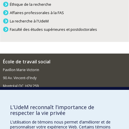
Éthique de la recherche
Affaires professorales à la FAS
La recherche à l'UdeM
Faculté des études supérieures et postdoctorales
École de travail social
Pavillon Marie-Victorin
90 Av. Vincent-d'Indy
Montréal QC H2V 2S9
Nouvelles et événements
Comment soutenir l'École?
L’UdeM reconnaît l’importance de
respecter la vie privée
BESOIN D'AIDE?
L’utilisation de témoins nous permet d’améliorer et de
Plan du site
personnaliser votre expérience Web. Certains témoins