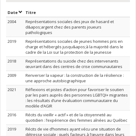
Trier par date en ordre décroissant
Trier par titre en ordre décroissant
Date
Titre
2004
Représentations sociales des jeux de hasard et
d&apos;argent chez des parents joueurs
pathologiques
2019
Représentations sociales de jeunes hommes pris en
charge et hébergés jusqu&apos;à la majorité dans le
cadre de la Loi sur la protection de la jeunesse
2018
Représentations du suicide chez des intervenants
œuvrant dans des centres de crise communautaires
2009
Renverser la vapeur : la construction de la résilience :
une approche autobiographique
2021
Réflexions et pistes d’action pour favoriser le soutien
par les pairs auprès des personnes LGBTQI+ migrantes
: les résultats d’une évaluation communautaire du
modèle d’AGIR
2016
Récits du vieillir « actif » et de la citoyenneté au
quotidien : l’expérience des femmes aînées au Québec
2019
Récits de vie d’hommes ayant vécu une situation de
détresse sociale : quels facteurs à l’œuvre dans leurs