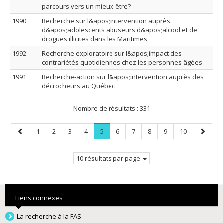
parcours vers un mieux-être?
1990
Recherche sur l&apos;intervention auprès
d&apos;adolescents abuseurs d&apos;alcool et de
drogues illicites dans les Maritimes
1992
Recherche exploratoire sur l&apos;impact des
contrariétés quotidiennes chez les personnes âgées
1991
Recherche-action sur l&apos;intervention auprès des
décrocheurs au Québec
Nombre de résultats :
331
Page
Page
Page
Page
Page
Page
.
Page
Page
Page
Page
Page
Page
1
2
3
4
5
6
7
8
9
10
précédente
Page
suivant
courante.
10 résultats par page
Liens connexes
La recherche à la FAS