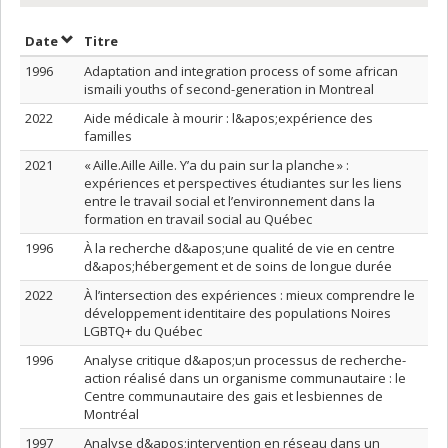
Trier par date en ordre croissant
Trier par titre en ordre croissant
Date
Titre
1996
Adaptation and integration process of some african
ismaili youths of second-generation in Montreal
2022
Aide médicale à mourir : l&apos;expérience des
familles
2021
« Aille.Aille Aille. Y’a du pain sur la planche » :
expériences et perspectives étudiantes sur les liens
entre le travail social et l’environnement dans la
formation en travail social au Québec
1996
À la recherche d&apos;une qualité de vie en centre
d&apos;hébergement et de soins de longue durée
2022
À l’intersection des expériences : mieux comprendre le
développement identitaire des populations Noires
LGBTQ+ du Québec
1996
Analyse critique d&apos;un processus de recherche-
action réalisé dans un organisme communautaire : le
Centre communautaire des gais et lesbiennes de
Montréal
1997
Analyse d&apos;intervention en réseau dans un