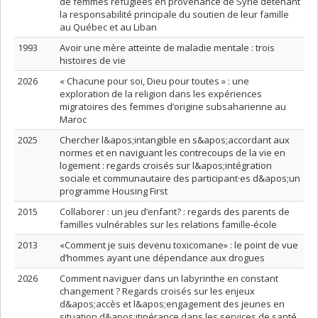
de femmes réfugiées en provenance de Syrie détenant
la responsabilité principale du soutien de leur famille
au Québec et au Liban
1993
Avoir une mère atteinte de maladie mentale : trois
histoires de vie
2026
« Chacune pour soi, Dieu pour toutes » : une
exploration de la religion dans les expériences
migratoires des femmes d’origine subsaharienne au
Maroc
2025
Chercher l&apos;intangible en s&apos;accordant aux
normes et en naviguant les contrecoups de la vie en
logement : regards croisés sur l&apos;intégration
sociale et communautaire des participant·es d&apos;un
programme Housing First
2015
Collaborer : un jeu d’enfant? : regards des parents de
familles vulnérables sur les relations famille-école
2013
«Comment je suis devenu toxicomane» : le point de vue
d’hommes ayant une dépendance aux drogues
2026
Comment naviguer dans un labyrinthe en constant
changement ? Regards croisés sur les enjeux
d&apos;accès et l&apos;engagement des jeunes en
situation d&apos;itinérance dans les services de santé