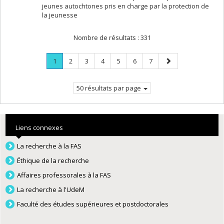
jeunes autochtones pris en charge par la protection de
la jeunesse
Nombre de résultats :
331
Page
.
Page
Page
Page
Page
Page
Page
Page
1
2
3
4
5
6
7
Page
suivante
courante.
50 résultats par page
Liens connexes
La recherche à la FAS
Éthique de la recherche
Affaires professorales à la FAS
La recherche à l'UdeM
Faculté des études supérieures et postdoctorales