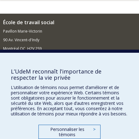
École de travail social
Pavillon Marie-Victorin
90 Av. Vincent-d'Indy
Montréal QC H2V 2S9
Nouvelles et événements
Comment soutenir l'École?
L’UdeM reconnaît l’importance de
respecter la vie privée
BESOIN D'AIDE?
L’utilisation de témoins nous permet d’améliorer et de
Plan du site
personnaliser votre expérience Web. Certains témoins
Signaler une erreur
sont obligatoires pour assurer le fonctionnement et la
sécurité du site Web, alors que d’autres enregistrent vos
Accessibilité
préférences. En acceptant tout, vous consentez à notre
utilisation de témoins pour mieux répondre à vos besoins.
FACULTÉ DES ARTS ET DES SCIENCES
Nos départements et écoles
Personnaliser les
>
témoins
Nos centres d'études