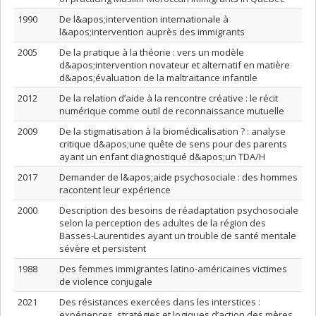
1990
De l&apos;intervention internationale à
l&apos;intervention auprès des immigrants
2005
De la pratique à la théorie : vers un modèle
d&apos;intervention novateur et alternatif en matière
d&apos;évaluation de la maltraitance infantile
2012
De la relation d’aide à la rencontre créative : le récit
numérique comme outil de reconnaissance mutuelle
2009
De la stigmatisation à la biomédicalisation ? : analyse
critique d&apos;une quête de sens pour des parents
ayant un enfant diagnostiqué d&apos;un TDA/H
2017
Demander de l&apos;aide psychosociale : des hommes
racontent leur expérience
2000
Description des besoins de réadaptation psychosociale
selon la perception des adultes de la région des
Basses-Laurentides ayant un trouble de santé mentale
sévère et persistent
1988
Des femmes immigrantes latino-américaines victimes
de violence conjugale
2021
Des résistances exercées dans les interstices :
expériences, stratégies et logiques d’action des mères