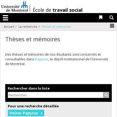
Passer
au
/
École de
travail social
contenu
Liens 
R
Menu
N
Accueil
La recherche
Thèses et mémoires
Thèses et mémoires
Des thèses et mémoires de nos étudiants sont conservés et
consultables dans
Papyrus
, le dépôt institutionnel de l'Université
de Montréal.
Rechercher dans la liste
Recher
Pour une recherche détaillée
Visiter Papyrus