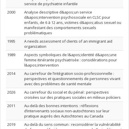
service de psychiatrie infantile
2000
Analyse descriptive d&apos;un service
d&apos;intervention psychosociale en CLSC pour
enfants, de 6 à 12 ans, victimes d&apos;abus sexuel ou
manifestant des comportements sexuels
problématiques
1995
A needs assessment of clients of an immigrant aid
organization
1989
Aspects symboliques de l&apos;identité d&apos;une
femme itinérante psychiatrisée : considérations pour
l&apos;intervention
2014
Au carrefour de l’intégration socio-professionnelle :
perspectives et questionnements de personnes vivant
avec des problèmes de santé mentale
2026
Au carrefour du social et du pénal : perspectives
croisées sur des pratiques sociales en milieux policiers
2011
Au-delà des bonnes intentions : réflexions
d’intervenants sociaux non-autochtones sur leur
pratique auprès des Autochtones au Canada
2019
Au-delà du sens commun : reconsidérer la vulnérabilité