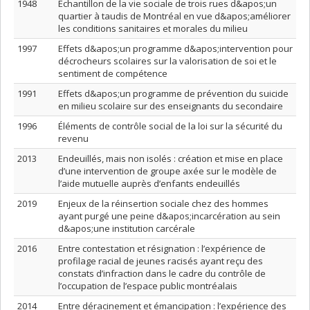
1948
Échantillon de la vie sociale de trois rues d&apos;un
quartier à taudis de Montréal en vue d&apos;améliorer
les conditions sanitaires et morales du milieu
1997
Effets d&apos;un programme d&apos;intervention pour
décrocheurs scolaires sur la valorisation de soi et le
sentiment de compétence
1991
Effets d&apos;un programme de prévention du suicide
en milieu scolaire sur des enseignants du secondaire
1996
Éléments de contrôle social de la loi sur la sécurité du
revenu
2013
Endeuillés, mais non isolés : création et mise en place
d’une intervention de groupe axée sur le modèle de
l’aide mutuelle auprès d’enfants endeuillés
2019
Enjeux de la réinsertion sociale chez des hommes
ayant purgé une peine d&apos;incarcération au sein
d&apos;une institution carcérale
2016
Entre contestation et résignation : l’expérience de
profilage racial de jeunes racisés ayant reçu des
constats d’infraction dans le cadre du contrôle de
l’occupation de l’espace public montréalais
2014
Entre déracinement et émancipation : l’expérience des