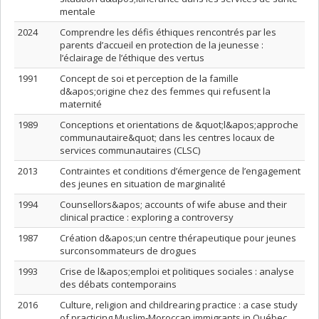
mentale
2024
Comprendre les défis éthiques rencontrés par les
parents d’accueil en protection de la jeunesse :
l’éclairage de l’éthique des vertus
1991
Concept de soi et perception de la famille
d&apos;origine chez des femmes qui refusent la
maternité
1989
Conceptions et orientations de &quot;l&apos;approche
communautaire&quot; dans les centres locaux de
services communautaires (CLSC)
2013
Contraintes et conditions d’émergence de l’engagement
des jeunes en situation de marginalité
1994
Counsellors&apos; accounts of wife abuse and their
clinical practice : exploring a controversy
1987
Création d&apos;un centre thérapeutique pour jeunes
surconsommateurs de drogues
1993
Crise de l&apos;emploi et politiques sociales : analyse
des débats contemporains
2016
Culture, religion and childrearing practice : a case study
of practicing Muslim-Moroccan immigrants in Québec