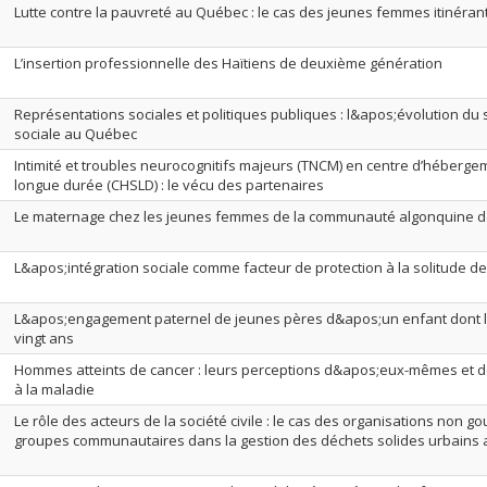
Lutte contre la pauvreté au Québec : le cas des jeunes femmes itinéran
L’insertion professionnelle des Haïtiens de deuxième génération
Représentations sociales et politiques publiques : l&apos;évolution d
sociale au Québec
Intimité et troubles neurocognitifs majeurs (TNCM) en centre d’héberge
longue durée (CHSLD) : le vécu des partenaires
Le maternage chez les jeunes femmes de la communauté algonquine de
L&apos;intégration sociale comme facteur de protection à la solitude d
L&apos;engagement paternel de jeunes pères d&apos;un enfant dont 
vingt ans
Hommes atteints de cancer : leurs perceptions d&apos;eux-mêmes et d
à la maladie
Le rôle des acteurs de la société civile : le cas des organisations non 
groupes communautaires dans la gestion des déchets solides urbains 