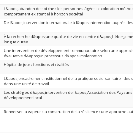
L&apos;abandon de soi chez les personnes âgées : exploration méth
comportement existentiel à horizon sociétal
De l&apos;intervention internationale à l&apos;intervention auprès de
À la recherche d&apos;une qualité de vie en centre d&apos;hébergemen
longue durée
Une intervention de développement communautaire selon une approche
évaluative d&apos;un processus d&apos;implantation
Hôpital de jour : fonctions et réalités
L&apos;encadrement institutionnel de la pratique socio-sanitaire : des 
dans une unité de travail
Les stratégies d&apos;intervention de l&apos;Association des Paysans 
développement local
Renverser la vapeur : la construction de la résilience : une approche a