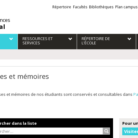
Liens
Répertoire
Facultés
Bibliothèques
Plan campus
externes
ences
al
RESSOURCES ET
RÉPERTOIRE DE
SERVICES
L'ÉCOLE
es et mémoires
ses et mémoires de nos étudiants sont conservés et consultables dans
Pa
cher dans la liste
Pour un
Rechercher…
Visite