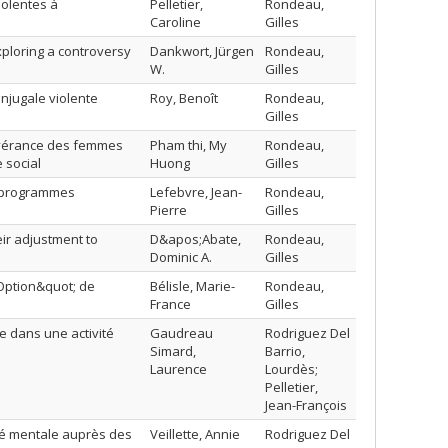
iolentes à
Pelletier,
Rondeau,
Caroline
Gilles
xploring a controversy
Dankwort, Jürgen
Rondeau,
W.
Gilles
njugale violente
Roy, Benoît
Rondeau,
Gilles
rsévérance des femmes
Pham thi, My
Rondeau,
 social
Huong
Gilles
s programmes
Lefebvre, Jean-
Rondeau,
Pierre
Gilles
eir adjustment to
D&apos;Abate,
Rondeau,
Dominic A.
Gilles
;Option&quot; de
Bélisle, Marie-
Rondeau,
France
Gilles
e dans une activité
Gaudreau
Rodriguez Del
Simard,
Barrio,
Laurence
Lourdès;
Pelletier,
Jean-François
nté mentale auprès des
Veillette, Annie
Rodriguez Del