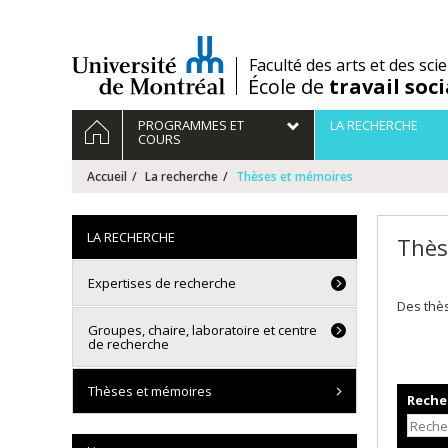
Passer
au
contenu
/
Faculté des arts et des sci
École de
travail soci
Navigation
ACCUEIL
PROGRAMMES ET
LA RECHERCHE
principale
COURS
Accueil
La recherche
Thèses et mémoires
LA RECHERCHE
Thès
Expertises de recherche
Des thè
Groupes, chaire, laboratoire et centre
de recherche
Thèses et mémoires
Recher