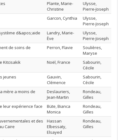
tes
Plante, Marie-
Ulysse,
Christine
Pierre-Joseph
Garcon, Cynthia
Ulysse,
Pierre-Joseph
u système d&apos;aide
Landry, Marie-
Ulysse,
Ève
Pierre-Joseph
ment de soins de
Perron, Flavie
Soulières,
Maryse
 Kitcisakik
Noël, France
Sabourin,
Cécile
es jeunes
Gauvin,
Sabourin,
Clémence
Cécile
la mère a moins de
Deslauriers,
Rondeau,
Jean-Martin
Gilles
e leur expérience face
Büte, Bianca
Rondeau,
Monica
Gilles
gouvernementales et des
Hassan
Rondeau,
au Caire
Elbessaty,
Gilles
Elsayed