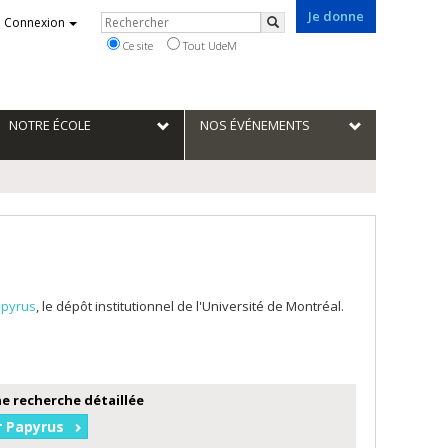
Je donne
Rechercher
Connexion
Rechercher
Ce site
Tout UdeM
NOTRE ÉCOLE
NOS ÉVÉNEMENTS
pyrus
, le dépôt institutionnel de l'Université de Montréal.
e recherche détaillée
r Papyrus