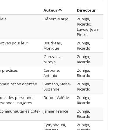
Trier par auteur en ordre décroissan
par contributeur
Auteur
Directeur
iale
Hébert, Marijo
Zuniga,
Ricardo;
Lavoie, Jean-
Pierre
ctives pour leur
Boudreau,
Zuniga,
Monique
Ricardo
Gonzalez,
Zuniga,
Mireya
Ricardo
m practices
Carbone,
Zuniga,
Antonio
Ricardo
ommunication orientée
Samson, Marie-
Zuniga,
Suzanne
Ricardo
andes des personnes
Dufort, Valérie
Zuniga,
personnes usagères
Ricardo
es communautaires Côte-
Jamier, France
Zuniga,
Ricardo
Cytrynbaum,
Zuniga,