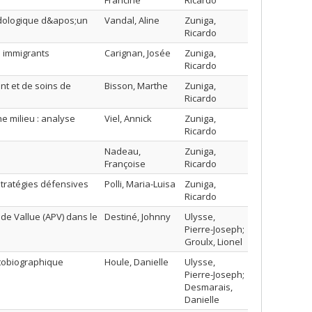
Francine
Ricardo
odologique d&apos;un
Vandal, Aline
Zuniga,
Ricardo
s immigrants
Carignan, Josée
Zuniga,
Ricardo
t et de soins de
Bisson, Marthe
Zuniga,
Ricardo
 milieu : analyse
Viel, Annick
Zuniga,
Ricardo
Nadeau,
Zuniga,
Françoise
Ricardo
stratégies défensives
Polli, Maria-Luisa
Zuniga,
Ricardo
de Vallue (APV) dans le
Destiné, Johnny
Ulysse,
Pierre-Joseph;
Groulx, Lionel
utobiographique
Houle, Danielle
Ulysse,
Pierre-Joseph;
Desmarais,
Danielle