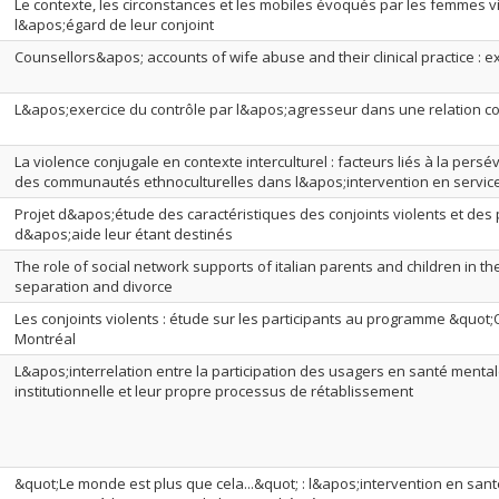
Le contexte, les circonstances et les mobiles évoqués par les femmes v
l&apos;égard de leur conjoint
Counsellors&apos; accounts of wife abuse and their clinical practice : e
L&apos;exercice du contrôle par l&apos;agresseur dans une relation co
La violence conjugale en contexte interculturel : facteurs liés à la pe
des communautés ethnoculturelles dans l&apos;intervention en service
Projet d&apos;étude des caractéristiques des conjoints violents et de
d&apos;aide leur étant destinés
The role of social network supports of italian parents and children in th
separation and divorce
Les conjoints violents : étude sur les participants au programme &quot
Montréal
L&apos;interrelation entre la participation des usagers en santé mental
institutionnelle et leur propre processus de rétablissement
&quot;Le monde est plus que cela...&quot; : l&apos;intervention en sa