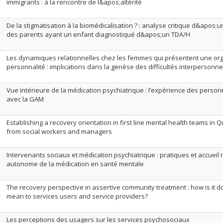
immigrants : à la rencontre de l&apos;altérité
De la stigmatisation à la biomédicalisation ? : analyse critique d&apos
des parents ayant un enfant diagnostiqué d&apos;un TDA/H
Les dynamiques relationnelles chez les femmes qui présentent une orga
personnalité : implications dans la genèse des difficultés interpersonne
Vue intérieure de la médication psychiatrique : l’expérience des pers
avec la GAM
Establishing a recovery orientation in first line mental health teams in 
from social workers and managers
Intervenants sociaux et médication psychiatrique : pratiques et accueil 
autonome de la médication en santé mentale
The recovery perspective in assertive community treatment : how is it 
mean to services users and service providers?
Les perceptions des usagers sur les services psychosociaux