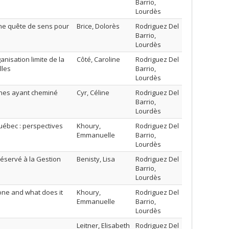
Barrio,
Lourdès
;une quête de sens pour
Brice, Dolorès
Rodriguez Del
Barrio,
Lourdès
nisation limite de la
Côté, Caroline
Rodriguez Del
lles
Barrio,
Lourdès
onnes ayant cheminé
Cyr, Céline
Rodriguez Del
Barrio,
Lourdès
Québec : perspectives
Khoury,
Rodriguez Del
Emmanuelle
Barrio,
Lourdès
réservé à la Gestion
Benisty, Lisa
Rodriguez Del
Barrio,
Lourdès
done and what does it
Khoury,
Rodriguez Del
Emmanuelle
Barrio,
Lourdès
Leitner, Elisabeth
Rodriguez Del