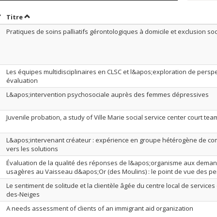
rier par date en ordre décroissant
Trier par titre en ordre décroissant
Titre
Pratiques de soins palliatifs gérontologiques à domicile et exclusion soc
Les équipes multidisciplinaires en CLSC et l&apos;exploration de perspe
évaluation
L&apos;intervention psychosociale auprès des femmes dépressives
Juvenile probation, a study of Ville Marie social service center court tea
L&apos;intervenant créateur : expérience en groupe hétérogène de c
vers les solutions
Évaluation de la qualité des réponses de l&apos;organisme aux dem
usagères au Vaisseau d&apos;Or (des Moulins) : le point de vue des 
Le sentiment de solitude et la clientèle âgée du centre local de servic
des-Neiges
A needs assessment of clients of an immigrant aid organization