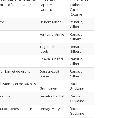
ès un vécu de violence
Bourcheix
Richardson,
ntres détenus-victimes
Laporte,
Catherine;
Laurence
Caron,
Roxane
type
Hébert, Michel
Renaud,
Gilbert
Fontaine, Annie
Renaud,
Gilbert
Tagoumthé,
Renaud,
Jacob
Gilbert
Cheval, Chantal
Renaud,
Gilbert
nfant et de droits
Dessureault,
Renaud,
Diane
Gilbert
stoires et de savoirs
Cloutier,
Racine,
Geneviève
Guylaine
util de
Lemelin, Rachel
Racine,
Guylaine
autochtones sur leur
Lemay, Maryse
Racine,
Guylaine