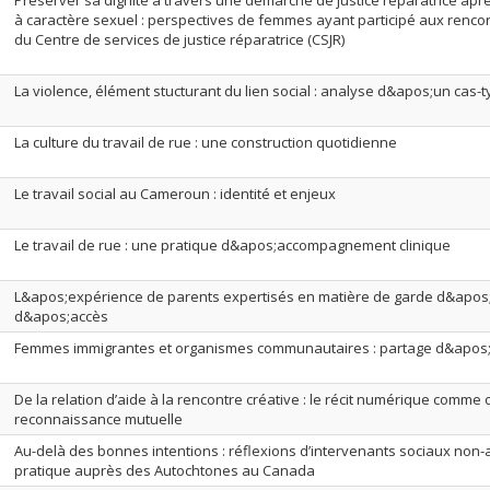
Préserver sa dignité à travers une démarche de justice réparatrice apr
à caractère sexuel : perspectives de femmes ayant participé aux renco
du Centre de services de justice réparatrice (CSJR)
La violence, élément stucturant du lien social : analyse d&apos;un cas-
La culture du travail de rue : une construction quotidienne
Le travail social au Cameroun : identité et enjeux
Le travail de rue : une pratique d&apos;accompagnement clinique
L&apos;expérience de parents expertisés en matière de garde d&apos;e
d&apos;accès
Femmes immigrantes et organismes communautaires : partage d&apos;hi
De la relation d’aide à la rencontre créative : le récit numérique comme o
reconnaissance mutuelle
Au-delà des bonnes intentions : réflexions d’intervenants sociaux non-
pratique auprès des Autochtones au Canada