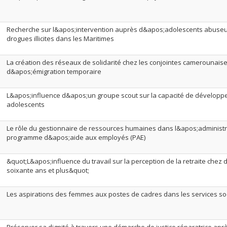
Recherche sur l&apos;intervention auprès d&apos;adolescents abuseu
drogues illicites dans les Maritimes
La création des réseaux de solidarité chez les conjointes camerounais
d&apos;émigration temporaire
L&apos;influence d&apos;un groupe scout sur la capacité de développ
adolescents
Le rôle du gestionnaire de ressources humaines dans l&apos;administ
programme d&apos;aide aux employés (PAE)
&quot;L&apos;influence du travail sur la perception de la retraite che
soixante ans et plus&quot;
Les aspirations des femmes aux postes de cadres dans les services so