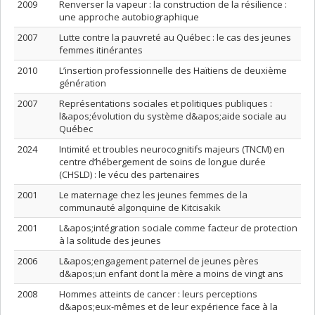
2009
Renverser la vapeur : la construction de la résilience :
une approche autobiographique
2007
Lutte contre la pauvreté au Québec : le cas des jeunes
femmes itinérantes
2010
L’insertion professionnelle des Haïtiens de deuxième
génération
2007
Représentations sociales et politiques publiques :
l&apos;évolution du système d&apos;aide sociale au
Québec
2024
Intimité et troubles neurocognitifs majeurs (TNCM) en
centre d’hébergement de soins de longue durée
(CHSLD) : le vécu des partenaires
2001
Le maternage chez les jeunes femmes de la
communauté algonquine de Kitcisakik
2001
L&apos;intégration sociale comme facteur de protection
à la solitude des jeunes
2006
L&apos;engagement paternel de jeunes pères
d&apos;un enfant dont la mère a moins de vingt ans
2008
Hommes atteints de cancer : leurs perceptions
d&apos;eux-mêmes et de leur expérience face à la