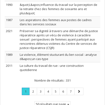
1990
&quot;L&apos;influence du travail sur la perception de
la retraite chez des femmes de soixante ans et
plus&quot;
1987
Les aspirations des femmes aux postes de cadres
dans les services sociaux
2021
Préserver sa dignité à travers une démarche de justice
réparatrice après un vécu de violence à caractère
sexuel : perspectives de femmes ayant participé aux
rencontres détenus-victimes du Centre de services de
justice réparatrice (CSJR)
1989
La violence, élément stucturant du lien social : analyse
d&apos;un cas-type
2011
La culture du travail de rue : une construction
quotidienne
Nombre de résultats :
331
Page
.
Page
Page
Page
Page
Page
Page
Page
1
2
3
4
5
6
7
Page
suivante
courante.
50 résultats par page