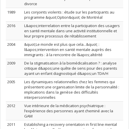
divorce
1989
Les conjoints violents : étude sur les participants au
programme &quot;Option&quot; de Montréal
2016
L&apos;interrelation entre la participation des usagers
en santé mentale dans une activité institutionnelle et
leur propre processus de rétablissement
2004
&quot;Le monde est plus que cela...&quot; :
l&apos;intervention en santé mentale auprès des
immigrants : à la rencontre de l&apos;altérité
2009
De la stigmatisation à la biomédicalisation ? : analyse
critique d&apos;une quête de sens pour des parents
ayant un enfant diagnostiqué d&apos;un TDA/H
2005
Les dynamiques relationnelles chez les femmes qui
présentent une organisation limite de la personnalité :
implications dans la genèse des difficultés
interpersonnelles
2012
Vue intérieure de la médication psychiatrique :
l’expérience des personnes ayant cheminé avec la
GAM
2011
Establishing a recovery orientation in first line mental