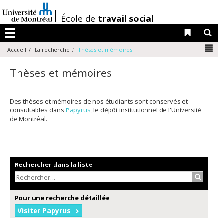
Passer
au
/
École de
travail social
contenu
Liens 
R
Menu
N
Accueil
La recherche
Thèses et mémoires
Thèses et mémoires
Des thèses et mémoires de nos étudiants sont conservés et
consultables dans
Papyrus
, le dépôt institutionnel de l'Université
de Montréal.
Rechercher dans la liste
Recher
Pour une recherche détaillée
Visiter Papyrus