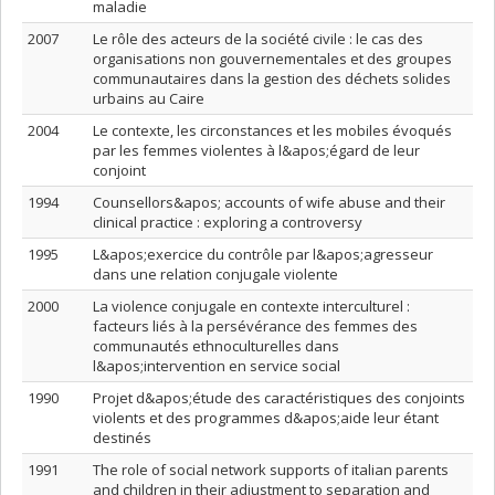
maladie
2007
Le rôle des acteurs de la société civile : le cas des
organisations non gouvernementales et des groupes
communautaires dans la gestion des déchets solides
urbains au Caire
2004
Le contexte, les circonstances et les mobiles évoqués
par les femmes violentes à l&apos;égard de leur
conjoint
1994
Counsellors&apos; accounts of wife abuse and their
clinical practice : exploring a controversy
1995
L&apos;exercice du contrôle par l&apos;agresseur
dans une relation conjugale violente
2000
La violence conjugale en contexte interculturel :
facteurs liés à la persévérance des femmes des
communautés ethnoculturelles dans
l&apos;intervention en service social
1990
Projet d&apos;étude des caractéristiques des conjoints
violents et des programmes d&apos;aide leur étant
destinés
1991
The role of social network supports of italian parents
and children in their adjustment to separation and