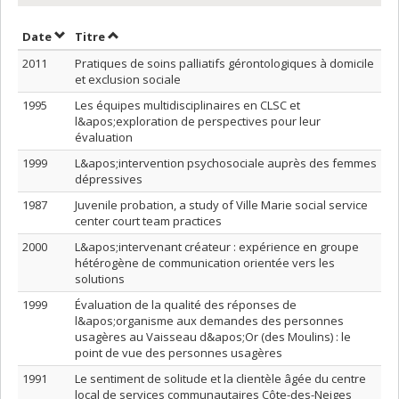
Trier par date en ordre décroissant
Trier par titre en ordre décroissant
Date
Titre
2011
Pratiques de soins palliatifs gérontologiques à domicile
et exclusion sociale
1995
Les équipes multidisciplinaires en CLSC et
l&apos;exploration de perspectives pour leur
évaluation
1999
L&apos;intervention psychosociale auprès des femmes
dépressives
1987
Juvenile probation, a study of Ville Marie social service
center court team practices
2000
L&apos;intervenant créateur : expérience en groupe
hétérogène de communication orientée vers les
solutions
1999
Évaluation de la qualité des réponses de
l&apos;organisme aux demandes des personnes
usagères au Vaisseau d&apos;Or (des Moulins) : le
point de vue des personnes usagères
1991
Le sentiment de solitude et la clientèle âgée du centre
local de services communautaires Côte-des-Neiges