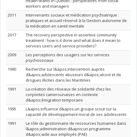
health teams in Québec : perspectives from social
workers and managers
2011
Intervenants sociaux et médication psychiatrique :
pratiques et accueil réservé à la Gestion autonome de
la médication en santé mentale
2017
The recovery perspective in assertive community
treatment : how is it done and what does it mean to
services users and service providers?
2009
Les perceptions des usagers sur les services
psychosociaux
1990
Recherche sur l&apos;intervention auprès
d&apos;adolescents abuseurs d&apos;alcool et de
drogues illicites dans les Maritimes
1991
La création des réseaux de solidarité chez les
conjointes camerounaises en contexte
d&apos;émigration temporaire
1995
L&apos;influence d&apos;un groupe scout sur la
capacité de développement moral de ses adolescents
1991
Le rôle du gestionnaire de ressources humaines dans
l&apos;administration d&apos;un programme
d&apos;aide aux employés (PAE)