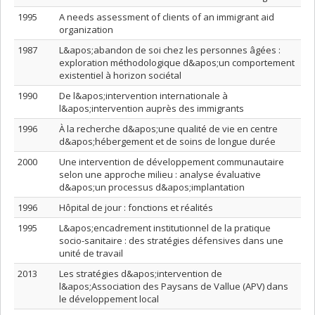
1995
A needs assessment of clients of an immigrant aid
organization
1987
L&apos;abandon de soi chez les personnes âgées :
exploration méthodologique d&apos;un comportement
existentiel à horizon sociétal
1990
De l&apos;intervention internationale à
l&apos;intervention auprès des immigrants
1996
À la recherche d&apos;une qualité de vie en centre
d&apos;hébergement et de soins de longue durée
2000
Une intervention de développement communautaire
selon une approche milieu : analyse évaluative
d&apos;un processus d&apos;implantation
1996
Hôpital de jour : fonctions et réalités
1995
L&apos;encadrement institutionnel de la pratique
socio-sanitaire : des stratégies défensives dans une
unité de travail
2013
Les stratégies d&apos;intervention de
l&apos;Association des Paysans de Vallue (APV) dans
le développement local