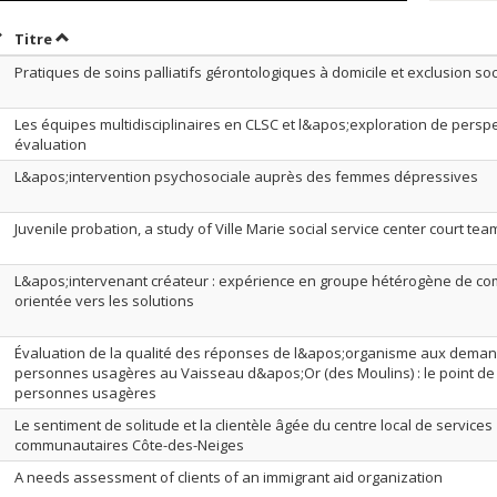
rier par date en ordre décroissant
Trier par titre en ordre décroissant
Titre
Pratiques de soins palliatifs gérontologiques à domicile et exclusion soc
Les équipes multidisciplinaires en CLSC et l&apos;exploration de perspe
évaluation
L&apos;intervention psychosociale auprès des femmes dépressives
Juvenile probation, a study of Ville Marie social service center court tea
L&apos;intervenant créateur : expérience en groupe hétérogène de c
orientée vers les solutions
Évaluation de la qualité des réponses de l&apos;organisme aux dema
personnes usagères au Vaisseau d&apos;Or (des Moulins) : le point de
personnes usagères
Le sentiment de solitude et la clientèle âgée du centre local de services
communautaires Côte-des-Neiges
A needs assessment of clients of an immigrant aid organization