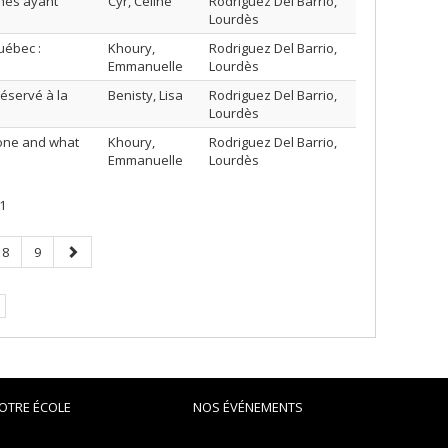
nnes ayant
Cyr, Céline
Rodriguez Del Barrio,
Lourdès
uébec :
Khoury,
Rodriguez Del Barrio,
Emmanuelle
Lourdès
réservé à la
Benisty, Lisa
Rodriguez Del Barrio,
Lourdès
done and what
Khoury,
Rodriguez Del Barrio,
Emmanuelle
Lourdès
1
Page
Page
Page
8
9
suivante
OTRE ÉCOLE
NOS ÉVÉNEMENTS