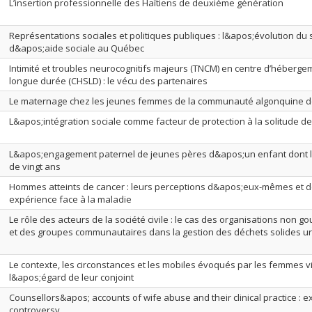
L’insertion professionnelle des Haïtiens de deuxième génération
Représentations sociales et politiques publiques : l&apos;évolution du
d&apos;aide sociale au Québec
Intimité et troubles neurocognitifs majeurs (TNCM) en centre d’héberge
longue durée (CHSLD) : le vécu des partenaires
Le maternage chez les jeunes femmes de la communauté algonquine de
L&apos;intégration sociale comme facteur de protection à la solitude d
L&apos;engagement paternel de jeunes pères d&apos;un enfant dont 
de vingt ans
Hommes atteints de cancer : leurs perceptions d&apos;eux-mêmes et d
expérience face à la maladie
Le rôle des acteurs de la société civile : le cas des organisations non
et des groupes communautaires dans la gestion des déchets solides ur
Le contexte, les circonstances et les mobiles évoqués par les femmes v
l&apos;égard de leur conjoint
Counsellors&apos; accounts of wife abuse and their clinical practice : e
controversy