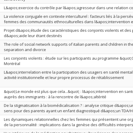
L&apos;exercice du contrôle par l&apos;agresseur dans une relation co
La violence conjugale en contexte interculturel : facteurs liés à la pers
femmes des communautés ethnoculturelles dans l&apos;intervention en
Projet d&apos;étude des caractéristiques des conjoints violents et de
d&apos;aide leur étant destinés
The role of social network supports of italian parents and children in th
separation and divorce
Les conjoints violents : étude sur les participants au programme &quot
Montréal
L&apos;interrelation entre la participation des usagers en santé menta
activité institutionnelle et leur propre processus de rétablissement
&quot;Le monde est plus que cela...&quot; : l&apos;intervention en san
auprès des immigrants : à la rencontre de l&apos;altérité
De la stigmatisation à la biomédicalisation ? : analyse critique d&apos;
sens pour des parents ayant un enfant diagnostiqué d&apos;un TDA/H
Les dynamiques relationnelles chez les femmes qui présentent une orga
de la personnalité : implications dans la genèse des difficultés interpe