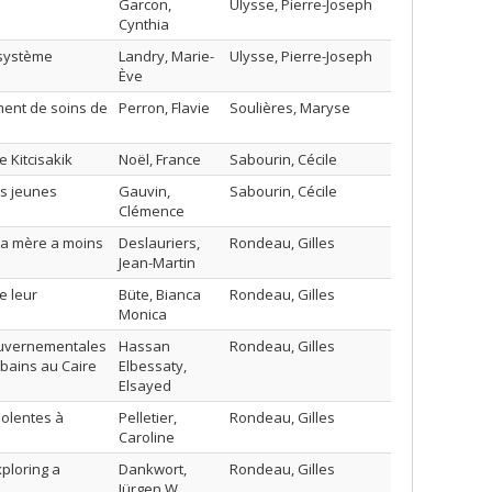
Garcon,
Ulysse, Pierre-Joseph
Cynthia
 système
Landry, Marie-
Ulysse, Pierre-Joseph
Ève
ment de soins de
Perron, Flavie
Soulières, Maryse
 Kitcisakik
Noël, France
Sabourin, Cécile
es jeunes
Gauvin,
Sabourin, Cécile
Clémence
la mère a moins
Deslauriers,
Rondeau, Gilles
Jean-Martin
e leur
Büte, Bianca
Rondeau, Gilles
Monica
 gouvernementales
Hassan
Rondeau, Gilles
bains au Caire
Elbessaty,
Elsayed
iolentes à
Pelletier,
Rondeau, Gilles
Caroline
xploring a
Dankwort,
Rondeau, Gilles
Jürgen W.