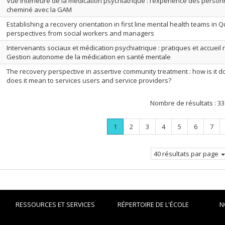
Vue intérieure de la médication psychiatrique : l’expérience des perso
cheminé avec la GAM
Establishing a recovery orientation in first line mental health teams in Q
perspectives from social workers and managers
Intervenants sociaux et médication psychiatrique : pratiques et accueil 
Gestion autonome de la médication en santé mentale
The recovery perspective in assertive community treatment : how is it 
does it mean to services users and service providers?
Nombre de résultats :
33
Page
.
Page
Page
Page
Page
Page
Page
1
2
3
4
5
6
7
Page
courante.
40 résultats par page
RESSOURCES ET SERVICES
RÉPERTOIRE DE L'ÉCOLE
N