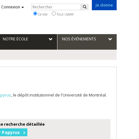
Je donne
Rechercher
Connexion
Rechercher
Ce site
Tout UdeM
NOTRE ÉCOLE
NOS ÉVÉNEMENTS
pyrus
, le dépôt institutionnel de l'Université de Montréal.
e recherche détaillée
r Papyrus