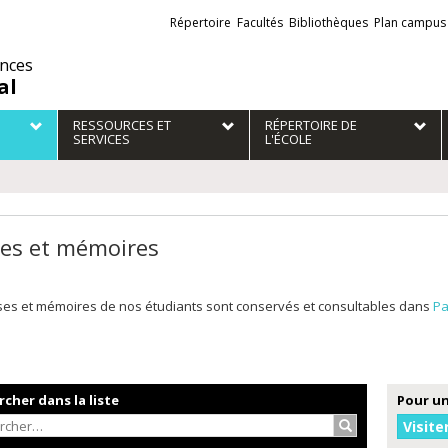
Liens
Répertoire
Facultés
Bibliothèques
Plan campus
externes
ences
al
RESSOURCES ET
RÉPERTOIRE DE
SERVICES
L'ÉCOLE
es et mémoires
ses et mémoires de nos étudiants sont conservés et consultables dans
Pa
cher dans la liste
Pour un
Rechercher…
Visite