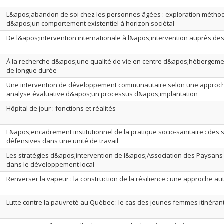
L&apos;abandon de soi chez les personnes âgées : exploration métho
d&apos;un comportement existentiel à horizon sociétal
De l&apos;intervention internationale à l&apos;intervention auprès de
À la recherche d&apos;une qualité de vie en centre d&apos;hébergemen
de longue durée
Une intervention de développement communautaire selon une approche
analyse évaluative d&apos;un processus d&apos;implantation
Hôpital de jour : fonctions et réalités
L&apos;encadrement institutionnel de la pratique socio-sanitaire : des 
défensives dans une unité de travail
Les stratégies d&apos;intervention de l&apos;Association des Paysans 
dans le développement local
Renverser la vapeur : la construction de la résilience : une approche a
Lutte contre la pauvreté au Québec : le cas des jeunes femmes itinéran