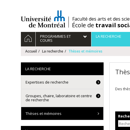
Passer
au
contenu
/
Faculté des arts et des sci
École de
travail soci
Navigation
ACCUEIL
PROGRAMMES ET
LA RECHERCHE
principale
COURS
Accueil
La recherche
Thèses et mémoires
LA RECHERCHE
Thès
Expertises de recherche
Des thè
Groupes, chaire, laboratoire et centre
de recherche
Thèses et mémoires
Recher