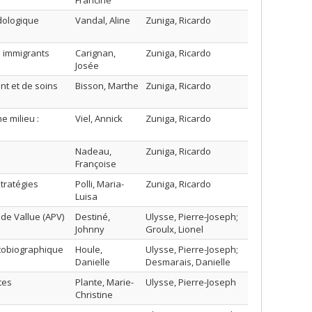
Francine
dologique
Vandal, Aline
Zuniga, Ricardo
s immigrants
Carignan,
Zuniga, Ricardo
Josée
t et de soins
Bisson, Marthe
Zuniga, Ricardo
 milieu :
Viel, Annick
Zuniga, Ricardo
Nadeau,
Zuniga, Ricardo
Françoise
stratégies
Polli, Maria-
Zuniga, Ricardo
Luisa
de Vallue (APV)
Destiné,
Ulysse, Pierre-Joseph;
Johnny
Groulx, Lionel
utobiographique
Houle,
Ulysse, Pierre-Joseph;
Danielle
Desmarais, Danielle
tes
Plante, Marie-
Ulysse, Pierre-Joseph
Christine