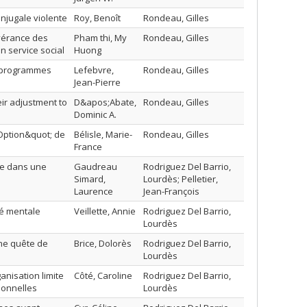
njugale violente
Roy, Benoît
Rondeau, Gilles
évérance des
Pham thi, My
Rondeau, Gilles
 service social
Huong
s programmes
Lefebvre,
Rondeau, Gilles
Jean-Pierre
eir adjustment to
D&apos;Abate,
Rondeau, Gilles
Dominic A.
;Option&quot; de
Bélisle, Marie-
Rondeau, Gilles
France
le dans une
Gaudreau
Rodriguez Del Barrio,
Simard,
Lourdès; Pelletier,
Laurence
Jean-François
té mentale
Veillette, Annie
Rodriguez Del Barrio,
Lourdès
une quête de
Brice, Dolorès
Rodriguez Del Barrio,
Lourdès
nisation limite
Côté, Caroline
Rodriguez Del Barrio,
rsonnelles
Lourdès