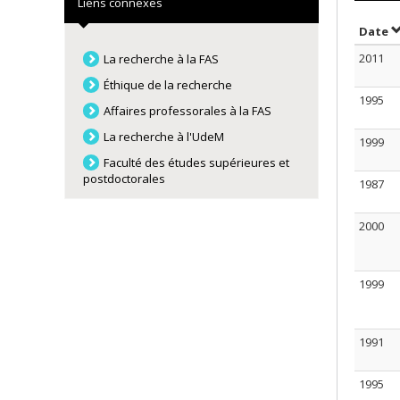
Liens connexes
T
Date
2011
La recherche à la FAS
Éthique de la recherche
1995
Affaires professorales à la FAS
La recherche à l'UdeM
1999
Faculté des études supérieures et
postdoctorales
1987
2000
1999
1991
1995