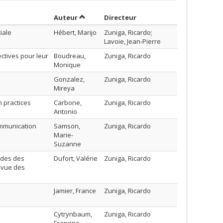
Trier par auteur en ordre décroissant
par contributeur en ordr
Auteur
Directeur
iale
Hébert, Marijo
Zuniga, Ricardo;
Lavoie, Jean-Pierre
ctives pour leur
Boudreau,
Zuniga, Ricardo
Monique
Gonzalez,
Zuniga, Ricardo
Mireya
m practices
Carbone,
Zuniga, Ricardo
Antonio
ommunication
Samson,
Zuniga, Ricardo
Marie-
Suzanne
ndes des
Dufort, Valérie
Zuniga, Ricardo
 vue des
Jamier, France
Zuniga, Ricardo
Cytrynbaum,
Zuniga, Ricardo