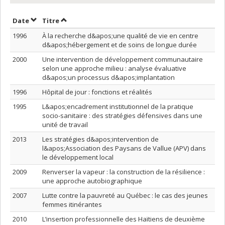
Trier par date en ordre décroissant
Trier par titre en ordre décroissant
Date
Titre
1996
À la recherche d&apos;une qualité de vie en centre
d&apos;hébergement et de soins de longue durée
2000
Une intervention de développement communautaire
selon une approche milieu : analyse évaluative
d&apos;un processus d&apos;implantation
1996
Hôpital de jour : fonctions et réalités
1995
L&apos;encadrement institutionnel de la pratique
socio-sanitaire : des stratégies défensives dans une
unité de travail
2013
Les stratégies d&apos;intervention de
l&apos;Association des Paysans de Vallue (APV) dans
le développement local
2009
Renverser la vapeur : la construction de la résilience :
une approche autobiographique
2007
Lutte contre la pauvreté au Québec : le cas des jeunes
femmes itinérantes
2010
L’insertion professionnelle des Haïtiens de deuxième