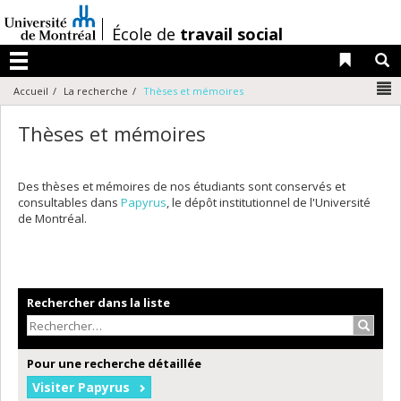
Passer
au
/
École de
travail social
contenu
Liens 
R
Menu
N
Accueil
La recherche
Thèses et mémoires
Thèses et mémoires
Des thèses et mémoires de nos étudiants sont conservés et
consultables dans
Papyrus
, le dépôt institutionnel de l'Université
de Montréal.
Rechercher dans la liste
Recher
Pour une recherche détaillée
Visiter Papyrus