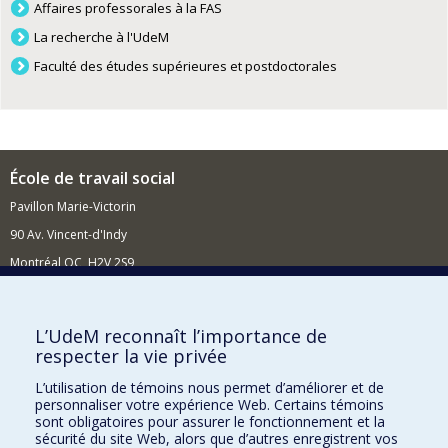
Affaires professorales à la FAS
La recherche à l'UdeM
Faculté des études supérieures et postdoctorales
École de travail social
Pavillon Marie-Victorin
90 Av. Vincent-d'Indy
Montréal QC H2V 2S9
Nouvelles et événements
Comment soutenir l'École?
L’UdeM reconnaît l’importance de
respecter la vie privée
BESOIN D'AIDE?
L’utilisation de témoins nous permet d’améliorer et de
Plan du site
personnaliser votre expérience Web. Certains témoins
Signaler une erreur
sont obligatoires pour assurer le fonctionnement et la
sécurité du site Web, alors que d’autres enregistrent vos
Accessibilité