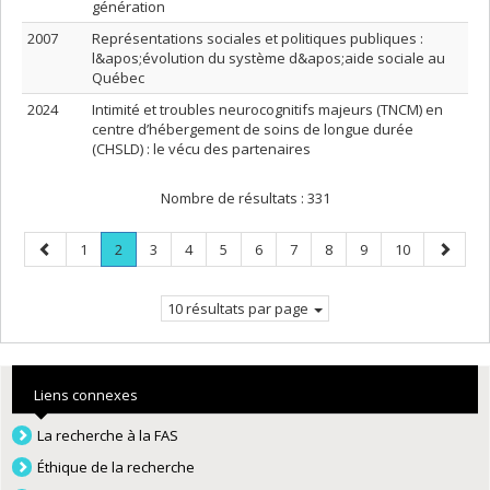
génération
2007
Représentations sociales et politiques publiques :
l&apos;évolution du système d&apos;aide sociale au
Québec
2024
Intimité et troubles neurocognitifs majeurs (TNCM) en
centre d’hébergement de soins de longue durée
(CHSLD) : le vécu des partenaires
Nombre de résultats :
331
Page
Page
Page
.
Page
Page
Page
Page
Page
Page
Page
Page
Page
1
2
3
4
5
6
7
8
9
10
précédente
Page
suivant
courante.
10 résultats par page
Liens connexes
La recherche à la FAS
Éthique de la recherche