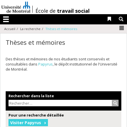
Passer
au
/
École de
travail social
contenu
Liens 
R
Menu
N
Accueil
La recherche
Thèses et mémoires
Thèses et mémoires
Des thèses et mémoires de nos étudiants sont conservés et
consultables dans
Papyrus
, le dépôt institutionnel de l'Université
de Montréal.
Rechercher dans la liste
Recher
Pour une recherche détaillée
Visiter Papyrus