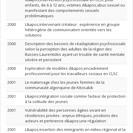
enfants, de 6 à 12 ans, victimes d&apos;abus sexuel ou
manifestant des comportements sexuels
problématiques
2000
L&apos;intervenant créateur : expérience en groupe
hétérogène de communication orientée vers les
solutions
2000
Description des besoins de réadaptation psychosociale
selon la perception des adultes de la région des
Basses-Laurentides ayant un trouble de santé mentale
sévère et persistent
2000
Exploration de modèles d&apos;encadrement
professionnel pour les travailleurs sociaux en CLSC
2001
Le maternage chez les jeunes femmes de la
communauté algonquine de Kitcisakik
2001
L&apos;intégration sociale comme facteur de protection
à la solitude des jeunes
2001
Vulnérabilité des personnes âgées vivant en
résidences privées : enjeux éthiques, positions des
acteurs et pertinence d&apos;une régulation
2001
L&apos;insertion des immigrants en milieu régional et la