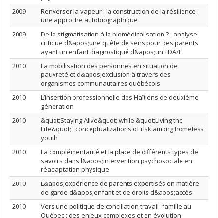
2009
Renverser la vapeur : la construction de la résilience :
une approche autobiographique
2009
De la stigmatisation à la biomédicalisation ? : analyse
critique d&apos;une quête de sens pour des parents
ayant un enfant diagnostiqué d&apos;un TDA/H
2010
La mobilisation des personnes en situation de
pauvreté et d&apos;exclusion à travers des
organismes communautaires québécois
2010
L’insertion professionnelle des Haïtiens de deuxième
génération
2010
&quot;Staying Alive&quot; while &quot;Living the
Life&quot; : conceptualizations of risk among homeless
youth
2010
La complémentarité et la place de différents types de
savoirs dans l&apos;intervention psychosociale en
réadaptation physique
2010
L&apos;expérience de parents expertisés en matière
de garde d&apos;enfant et de droits d&apos;accès
2010
Vers une politique de conciliation travail- famille au
Québec : des enjeux complexes et en évolution