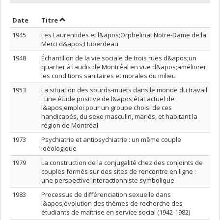
Trier par date en ordre décroissant
Trier par titre en ordre décroissant
Date
Titre
1945
Les Laurentides et l&apos;Orphelinat Notre-Dame de la
Merci d&apos;Huberdeau
1948
Échantillon de la vie sociale de trois rues d&apos;un
quartier à taudis de Montréal en vue d&apos;améliorer
les conditions sanitaires et morales du milieu
1953
La situation des sourds-muets dans le monde du travail
: une étude positive de l&apos;état actuel de
l&apos;emploi pour un groupe choisi de ces
handicapés, du sexe masculin, mariés, et habitant la
région de Montréal
1973
Psychiatrie et antipsychiatrie : un même couple
idéologique
1979
La construction de la conjugalité chez des conjoints de
couples formés sur des sites de rencontre en ligne :
une perspective interactionniste symbolique
1983
Processus de différenciation sexuelle dans
l&apos;évolution des thèmes de recherche des
étudiants de maîtrise en service social (1942-1982)