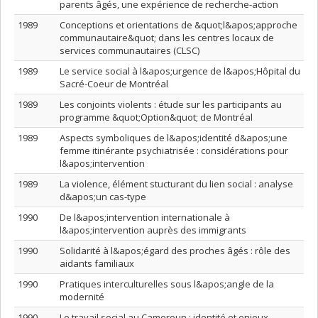
parents âgés, une expérience de recherche-action
1989
Conceptions et orientations de &quot;l&apos;approche
communautaire&quot; dans les centres locaux de
services communautaires (CLSC)
1989
Le service social à l&apos;urgence de l&apos;Hôpital du
Sacré-Coeur de Montréal
1989
Les conjoints violents : étude sur les participants au
programme &quot;Option&quot; de Montréal
1989
Aspects symboliques de l&apos;identité d&apos;une
femme itinérante psychiatrisée : considérations pour
l&apos;intervention
1989
La violence, élément stucturant du lien social : analyse
d&apos;un cas-type
1990
De l&apos;intervention internationale à
l&apos;intervention auprès des immigrants
1990
Solidarité à l&apos;égard des proches âgés : rôle des
aidants familiaux
1990
Pratiques interculturelles sous l&apos;angle de la
modernité
1990
Le travail social au Cameroun : identité et enjeux