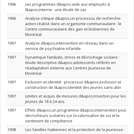
1996
Les programmes d&apos;aide aux employés à
l&apos;interne : une étude de cas
1996
Analyse critique d&apos;un processus de recherche-
action réalisé dans un organisme communautaire : le
Centre communautaire des gais et lesbiennes de
Montréal
1997
Analyse d&apos;intervention en réseau dans un
service de psychiatrie infantile
1997
Dynamique familiale, stress et décrochage scolaire :
étude descriptive d&apos;adolescents référés en
réadaptation externe aux Centres Jeunesse de
Montréal
1997
Exclusion et identité : processus d&apos;exclusion et
construction de l&apos;identité des jeunes sans-abri
1997
Limites et acquis de mesures d&apos;insertion pour les
jeunes de 18 à 24 ans
1997
Effets d&apos;un programme d&apos;intervention pour
décrocheurs scolaires sur la valorisation de soi et le
sentiment de compétence
1998
Les familles haïtiennes et la protection de la jeunesse :