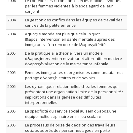
2004
Le contexte, les circonstances et les mobiles évoqués
par les femmes violentes à l&apos;égard de leur
conjoint
2004
La gestion des conflits dans les équipes de travail des
centres de la petite enfance
2004
&quot;Le monde est plus que cela...&quot; :
l&apos;intervention en santé mentale auprès des
immigrants : à la rencontre de l&apos;altérité
2005
De la pratique à la théorie : vers un modèle
d&apos;intervention novateur et alternatif en matière
d&apos;évaluation de la maltraitance infantile
2005
Femmes immigrantes et organismes communautaires :
partage d&apos;histoires et de savoirs
2005
Les dynamiques relationnelles chez les femmes qui
présentent une organisation limite de la personnalité :
implications dans la genèse des difficultés
interpersonnelles
2005
La spécificité du service social au sein d&apos;une
équipe multidisciplinaire en milieu scolaire
2005
Le processus de prise de décision des travailleurs
sociaux auprès des personnes âgées en perte