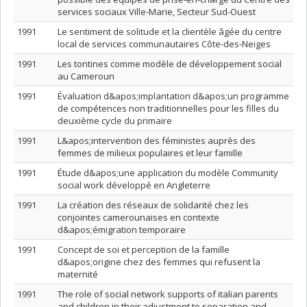
services sociaux Ville-Marie, Secteur Sud-Ouest
1991
Le sentiment de solitude et la clientèle âgée du centre
local de services communautaires Côte-des-Neiges
1991
Les tontines comme modèle de développement social
au Cameroun
1991
Évaluation d&apos;implantation d&apos;un programme
de compétences non traditionnelles pour les filles du
deuxième cycle du primaire
1991
L&apos;intervention des féministes auprès des
femmes de milieux populaires et leur famille
1991
Étude d&apos;une application du modèle Community
social work développé en Angleterre
1991
La création des réseaux de solidarité chez les
conjointes camerounaises en contexte
d&apos;émigration temporaire
1991
Concept de soi et perception de la famille
d&apos;origine chez des femmes qui refusent la
maternité
1991
The role of social network supports of italian parents
and children in their adjustment to separation and