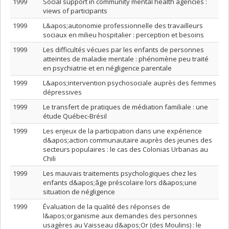
1999
Social support in community mental health agencies :
views of participants
1999
L&apos;autonomie professionnelle des travailleurs
sociaux en milieu hospitalier : perception et besoins
1999
Les difficultés vécues par les enfants de personnes
atteintes de maladie mentale : phénomène peu traité
en psychiatrie et en négligence parentale
1999
L&apos;intervention psychosociale auprès des femmes
dépressives
1999
Le transfert de pratiques de médiation familiale : une
étude Québec-Brésil
1999
Les enjeux de la participation dans une expérience
d&apos;action communautaire auprès des jeunes des
secteurs populaires : le cas des Colonias Urbanas au
Chili
1999
Les mauvais traitements psychologiques chez les
enfants d&apos;âge préscolaire lors d&apos;une
situation de négligence
1999
Évaluation de la qualité des réponses de
l&apos;organisme aux demandes des personnes
usagères au Vaisseau d&apos;Or (des Moulins) : le