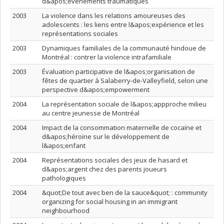
d&apos;événements traumatiques
2003
La violence dans les relations amoureuses des
adolescents : les liens entre l&apos;expérience et les
représentations sociales
2003
Dynamiques familiales de la communauté hindoue de
Montréal : contrer la violence intrafamiliale
2003
Évaluation participative de l&apos;organisation de
fêtes de quartier à Salaberry-de-Valleyfield, selon une
perspective d&apos;empowerment
2004
La représentation sociale de l&apos;appproche milieu
au centre jeunesse de Montréal
2004
Impact de la consommation maternelle de cocaïne et
d&apos;héroïne sur le développement de
l&apos;enfant
2004
Représentations sociales des jeux de hasard et
d&apos;argent chez des parents joueurs
pathologiques
2004
&quot;De tout avec ben de la sauce&quot; : community
organizing for social housing in an immigrant
neighbourhood