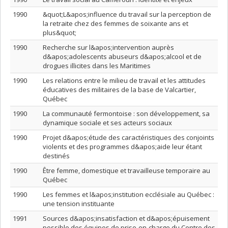
1990
&quot;L&apos;influence du travail sur la perception de
la retraite chez des femmes de soixante ans et
plus&quot;
1990
Recherche sur l&apos;intervention auprès
d&apos;adolescents abuseurs d&apos;alcool et de
drogues illicites dans les Maritimes
1990
Les relations entre le milieu de travail et les attitudes
éducatives des militaires de la base de Valcartier,
Québec
1990
La communauté fermontoise : son développement, sa
dynamique sociale et ses acteurs sociaux
1990
Projet d&apos;étude des caractéristiques des conjoints
violents et des programmes d&apos;aide leur étant
destinés
1990
Être femme, domestique et travailleuse temporaire au
Québec
1990
Les femmes et l&apos;institution ecclésiale au Québec :
une tension instituante
1991
Sources d&apos;insatisfaction et d&apos;épuisement
possible des équipes de prise-en-charge du Centre des