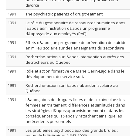
divorce
1991
The psychiatric patients of drug treatment
1991
Le rôle du gestionnaire de ressources humaines dans
l&apos;administration d&apos;un programme
d&apos;aide aux employés (PAE)
1991
Effets d&apos;un programme de prévention du suicide
en milieu scolaire sur des enseignants du secondaire
1991
Recherche-action sur l&apos;intervention auprès des
décrocheurs au Québec
1991
Rôle et action formative de Marie Gérin-Lajoie dans le
développement du service social
1991
Recherche-action sur l&apos;abandon scolaire au
Québec
1991
L&apos;abus de drogues licites et de cocaïne chez les
femmes en traitement: différences et similitudes dans
les stratégies d&apos;approvisionnement et dans les
conséquences qui s&apos;y rattachent ainsi que les
antécédents personnels
1991
Les problèmes psychosociaux des grands brûlés :
revue de la littérature (1943-1990)