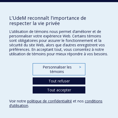
de pratiques parentales maltraitantes
2016
Étude exploratoire sur le point de vue des enfants
placés vivant l&apos;expérience d&apos;avoir des
L’UdeM reconnaît l’importance de
visites supervisées avec leurs parents
respecter la vie privée
2016
L&apos;interrelation entre la participation des usagers
en santé mentale dans une activité institutionnelle et
L’utilisation de témoins nous permet d’améliorer et de
leur propre processus de rétablissement
personnaliser votre expérience Web. Certains témoins
sont obligatoires pour assurer le fonctionnement et la
2016
Culture, religion and childrearing practice : a case study
sécurité du site Web, alors que d’autres enregistrent vos
of practicing Muslim-Moroccan immigrants in Québec
préférences. En acceptant tout, vous consentez à notre
utilisation de témoins pour mieux répondre à vos besoins.
2016
La perception des conséquences du décrochage
scolaire du point de vue des jeunes
2017
L’adaptation des travailleurs sociaux en contexte de
Personnaliser les
>
réorganisation du réseau de la santé et des services
témoins
sociaux
Tout refuser
2017
L&apos;évaluation en contexte interculturel: les
processus de prise de décision des professionnelles
Tout accepter
des services de la protection de la jeunesse
2017
Voir notre
The recovery perspective in assertive community
politique de confidentialité
et nos
conditions
d’utilisation
.
treatment : how is it done and what does it mean to
services users and service providers?