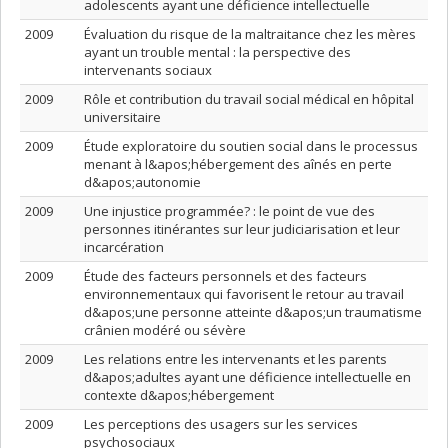
adolescents ayant une déficience intellectuelle
2009
Évaluation du risque de la maltraitance chez les mères
ayant un trouble mental : la perspective des
intervenants sociaux
2009
Rôle et contribution du travail social médical en hôpital
universitaire
2009
Étude exploratoire du soutien social dans le processus
menant à l&apos;hébergement des aînés en perte
d&apos;autonomie
2009
Une injustice programmée? : le point de vue des
personnes itinérantes sur leur judiciarisation et leur
incarcération
2009
Étude des facteurs personnels et des facteurs
environnementaux qui favorisent le retour au travail
d&apos;une personne atteinte d&apos;un traumatisme
crânien modéré ou sévère
2009
Les relations entre les intervenants et les parents
d&apos;adultes ayant une déficience intellectuelle en
contexte d&apos;hébergement
2009
Les perceptions des usagers sur les services
psychosociaux