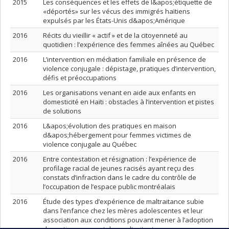
2015
Les conséquences et les effets de l&apos;étiquette de
«déportés» sur les vécus des immigrés haïtiens
expulsés par les États-Unis d&apos;Amérique
2016
Récits du vieillir « actif » et de la citoyenneté au
quotidien : l’expérience des femmes aînées au Québec
2016
L’intervention en médiation familiale en présence de
violence conjugale : dépistage, pratiques d’intervention,
défis et préoccupations
2016
Les organisations venant en aide aux enfants en
domesticité en Haïti : obstacles à l’intervention et pistes
de solutions
2016
L&apos;évolution des pratiques en maison
d&apos;hébergement pour femmes victimes de
violence conjugale au Québec
2016
Entre contestation et résignation : l’expérience de
profilage racial de jeunes racisés ayant reçu des
constats d’infraction dans le cadre du contrôle de
l’occupation de l’espace public montréalais
2016
Étude des types d’expérience de maltraitance subie
dans l’enfance chez les mères adolescentes et leur
association aux conditions pouvant mener à l’adoption