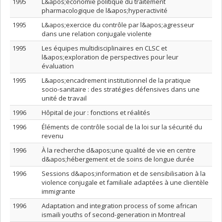
1995
L&apos;économie politique du traitement
pharmacologique de l&apos;hyperactivité
1995
L&apos;exercice du contrôle par l&apos;agresseur
dans une relation conjugale violente
1995
Les équipes multidisciplinaires en CLSC et
l&apos;exploration de perspectives pour leur
évaluation
1995
L&apos;encadrement institutionnel de la pratique
socio-sanitaire : des stratégies défensives dans une
unité de travail
1996
Hôpital de jour : fonctions et réalités
1996
Éléments de contrôle social de la loi sur la sécurité du
revenu
1996
À la recherche d&apos;une qualité de vie en centre
d&apos;hébergement et de soins de longue durée
1996
Sessions d&apos;information et de sensibilisation à la
violence conjugale et familiale adaptées à une clientèle
immigrante
1996
Adaptation and integration process of some african
ismaili youths of second-generation in Montreal