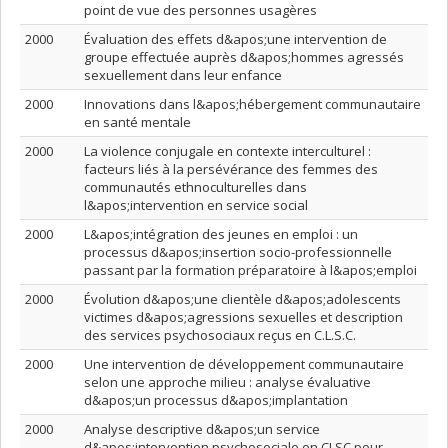
point de vue des personnes usagères
2000
Évaluation des effets d&apos;une intervention de
groupe effectuée auprès d&apos;hommes agressés
sexuellement dans leur enfance
2000
Innovations dans l&apos;hébergement communautaire
en santé mentale
2000
La violence conjugale en contexte interculturel :
facteurs liés à la persévérance des femmes des
communautés ethnoculturelles dans
l&apos;intervention en service social
2000
L&apos;intégration des jeunes en emploi : un
processus d&apos;insertion socio-professionnelle
passant par la formation préparatoire à l&apos;emploi
2000
Évolution d&apos;une clientèle d&apos;adolescents
victimes d&apos;agressions sexuelles et description
des services psychosociaux reçus en C.L.S.C.
2000
Une intervention de développement communautaire
selon une approche milieu : analyse évaluative
d&apos;un processus d&apos;implantation
2000
Analyse descriptive d&apos;un service
d&apos;intervention psychosociale en CLSC pour