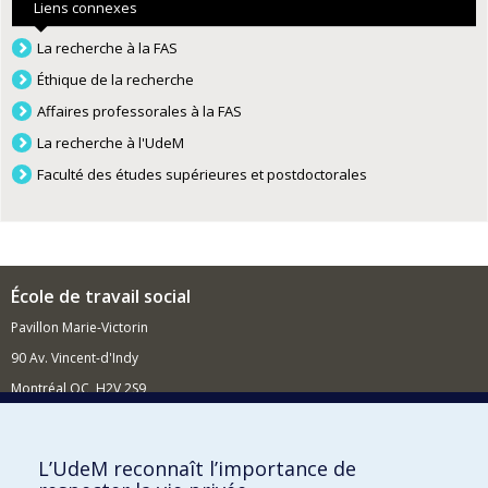
Liens connexes
La recherche à la FAS
Éthique de la recherche
Affaires professorales à la FAS
La recherche à l'UdeM
Faculté des études supérieures et postdoctorales
École de travail social
Pavillon Marie-Victorin
90 Av. Vincent-d'Indy
Montréal QC H2V 2S9
Nouvelles et événements
Comment soutenir l'École?
L’UdeM reconnaît l’importance de