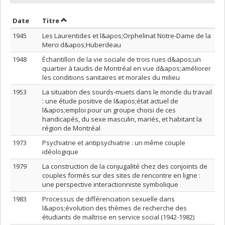
Trier par date en ordre décroissant
Trier par titre en ordre décroissant
Date
Titre
1945
Les Laurentides et l&apos;Orphelinat Notre-Dame de la
Merci d&apos;Huberdeau
1948
Échantillon de la vie sociale de trois rues d&apos;un
quartier à taudis de Montréal en vue d&apos;améliorer
les conditions sanitaires et morales du milieu
1953
La situation des sourds-muets dans le monde du travail
: une étude positive de l&apos;état actuel de
l&apos;emploi pour un groupe choisi de ces
handicapés, du sexe masculin, mariés, et habitant la
région de Montréal
1973
Psychiatrie et antipsychiatrie : un même couple
idéologique
1979
La construction de la conjugalité chez des conjoints de
couples formés sur des sites de rencontre en ligne :
une perspective interactionniste symbolique
1983
Processus de différenciation sexuelle dans
l&apos;évolution des thèmes de recherche des
étudiants de maîtrise en service social (1942-1982)