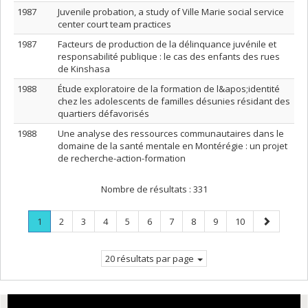
1987
Juvenile probation, a study of Ville Marie social service
center court team practices
1987
Facteurs de production de la délinquance juvénile et
responsabilité publique : le cas des enfants des rues
de Kinshasa
1988
Étude exploratoire de la formation de l&apos;identité
chez les adolescents de familles désunies résidant des
quartiers défavorisés
1988
Une analyse des ressources communautaires dans le
domaine de la santé mentale en Montérégie : un projet
de recherche-action-formation
Nombre de résultats :
331
Page
.
Page
Page
Page
Page
Page
Page
Page
Page
Page
Page
1
2
3
4
5
6
7
8
9
10
Page
suivante
courante.
20 résultats par page