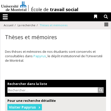
Passer
au
/
École de
travail social
contenu
Liens 
R
Menu
N
Accueil
La recherche
Thèses et mémoires
Thèses et mémoires
Des thèses et mémoires de nos étudiants sont conservés et
consultables dans
Papyrus
, le dépôt institutionnel de l'Université
de Montréal.
Rechercher dans la liste
Recher
Pour une recherche détaillée
Visiter Papyrus