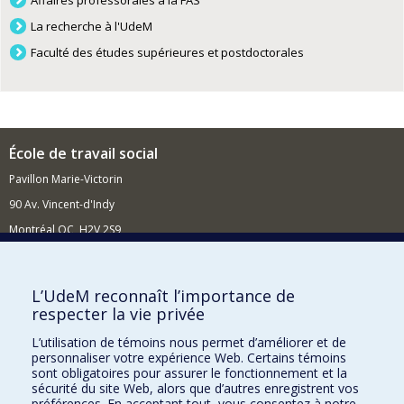
Affaires professorales à la FAS
La recherche à l'UdeM
Faculté des études supérieures et postdoctorales
École de travail social
Pavillon Marie-Victorin
90 Av. Vincent-d'Indy
Montréal QC H2V 2S9
Nouvelles et événements
Comment soutenir l'École?
L’UdeM reconnaît l’importance de
respecter la vie privée
BESOIN D'AIDE?
L’utilisation de témoins nous permet d’améliorer et de
Plan du site
personnaliser votre expérience Web. Certains témoins
Signaler une erreur
sont obligatoires pour assurer le fonctionnement et la
sécurité du site Web, alors que d’autres enregistrent vos
Accessibilité
préférences. En acceptant tout, vous consentez à notre