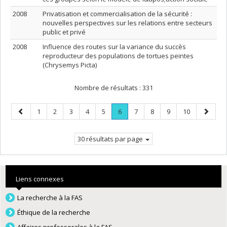
2008
Privatisation et commercialisation de la sécurité :
nouvelles perspectives sur les relations entre secteurs
public et privé
2008
Influence des routes sur la variance du succès
reproducteur des populations de tortues peintes
(Chrysemys Picta)
Nombre de résultats :
331
Page
Page
Page
Page
Page
Page
Page
.
Page
Page
Page
Page
Page
1
2
3
4
5
6
7
8
9
10
précédente
Page
suivant
courante.
30 résultats par page
Liens connexes
La recherche à la FAS
Éthique de la recherche