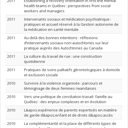
2011
Establishing a recovery orientation in first line mental
health teams in Québec : perspectives from social
workers and managers
2011
Intervenants sociaux et médication psychiatrique :
pratiques et accueil réservé à la Gestion autonome de
la médication en santé mentale
2011
Au-delà des bonnes intentions : réflexions
d’intervenants sociaux non-autochtones sur leur
pratique auprès des Autochtones au Canada
2011
La culture du travail de rue : une construction
quotidienne
2011
Pratiques de soins palliatifs gérontologiques à domicile
et exclusion sociale
2010
Survivre à la violence organisée : parcours et
témoignage de deux femmes rwandaises
2010
Vers une politique de conciliation travail- famille au
Québec : des enjeux complexes et en évolution
2010
L&apos;expérience de parents expertisés en matière
de garde d&apos;enfant et de droits d&apos;accès
2010
La complémentarité et la place de différents types de