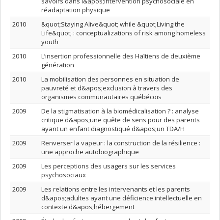
savoirs dans l&apos;intervention psychosociale en
réadaptation physique
2010
&quot;Staying Alive&quot; while &quot;Living the
Life&quot; : conceptualizations of risk among homeless
youth
2010
L’insertion professionnelle des Haïtiens de deuxième
génération
2010
La mobilisation des personnes en situation de
pauvreté et d&apos;exclusion à travers des
organismes communautaires québécois
2009
De la stigmatisation à la biomédicalisation ? : analyse
critique d&apos;une quête de sens pour des parents
ayant un enfant diagnostiqué d&apos;un TDA/H
2009
Renverser la vapeur : la construction de la résilience :
une approche autobiographique
2009
Les perceptions des usagers sur les services
psychosociaux
2009
Les relations entre les intervenants et les parents
d&apos;adultes ayant une déficience intellectuelle en
contexte d&apos;hébergement