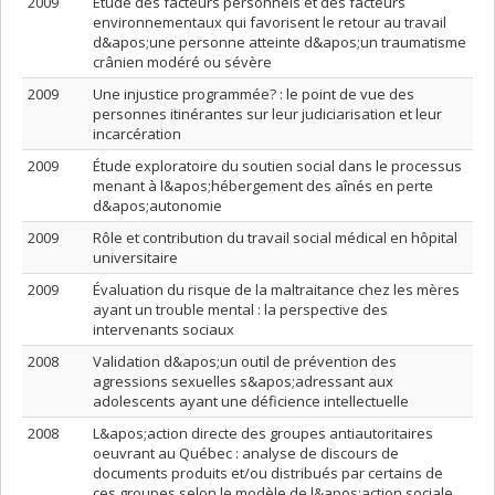
2009
Étude des facteurs personnels et des facteurs
environnementaux qui favorisent le retour au travail
d&apos;une personne atteinte d&apos;un traumatisme
crânien modéré ou sévère
2009
Une injustice programmée? : le point de vue des
personnes itinérantes sur leur judiciarisation et leur
incarcération
2009
Étude exploratoire du soutien social dans le processus
menant à l&apos;hébergement des aînés en perte
d&apos;autonomie
2009
Rôle et contribution du travail social médical en hôpital
universitaire
2009
Évaluation du risque de la maltraitance chez les mères
ayant un trouble mental : la perspective des
intervenants sociaux
2008
Validation d&apos;un outil de prévention des
agressions sexuelles s&apos;adressant aux
adolescents ayant une déficience intellectuelle
2008
L&apos;action directe des groupes antiautoritaires
oeuvrant au Québec : analyse de discours de
documents produits et/ou distribués par certains de
ces groupes selon le modèle de l&apos;action sociale