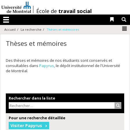
Passer
au
/
École de
travail social
contenu
Liens 
R
Menu
N
Accueil
La recherche
Thèses et mémoires
Thèses et mémoires
Des thèses et mémoires de nos étudiants sont conservés et
consultables dans
Papyrus
, le dépôt institutionnel de l'Université
de Montréal.
Rechercher dans la liste
Recher
Pour une recherche détaillée
Visiter Papyrus