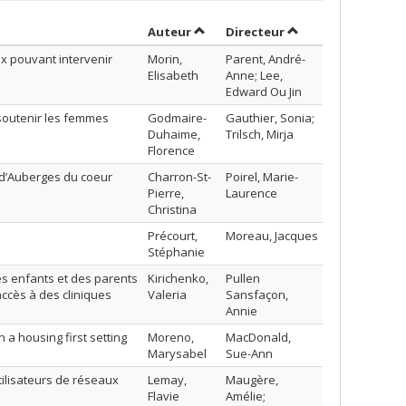
Trier par auteur en ordre croissan
par contributeur e
Auteur
Directeur
ux pouvant intervenir
Morin,
Parent, André-
Elisabeth
Anne; Lee,
Edward Ou Jin
 soutenir les femmes
Godmaire-
Gauthier, Sonia;
Duhaime,
Trilsch, Mirja
Florence
s d’Auberges du coeur
Charron-St-
Poirel, Marie-
Pierre,
Laurence
Christina
Précourt,
Moreau, Jacques
Stéphanie
des enfants et des parents
Kirichenko,
Pullen
ccès à des cliniques
Valeria
Sansfaçon,
Annie
a housing first setting
Moreno,
MacDonald,
Marysabel
Sue-Ann
tilisateurs de réseaux
Lemay,
Maugère,
Flavie
Amélie;