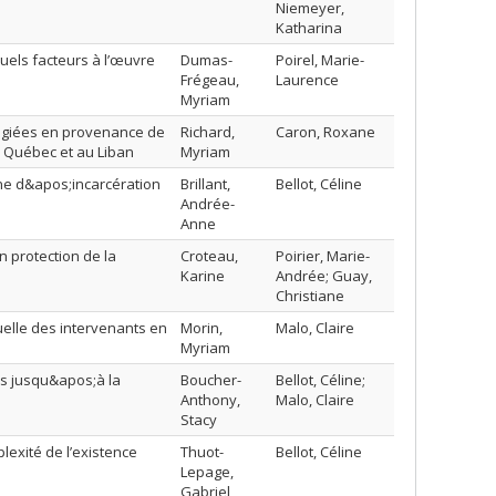
Niemeyer,
Katharina
uels facteurs à l’œuvre
Dumas-
Poirel, Marie-
Frégeau,
Laurence
Myriam
fugiées en provenance de
Richard,
Caron, Roxane
au Québec et au Liban
Myriam
ne d&apos;incarcération
Brillant,
Bellot, Céline
Andrée-
Anne
n protection de la
Croteau,
Poirier, Marie-
Karine
Andrée; Guay,
Christiane
uelle des intervenants en
Morin,
Malo, Claire
Myriam
s jusqu&apos;à la
Boucher-
Bellot, Céline;
Anthony,
Malo, Claire
Stacy
lexité de l’existence
Thuot-
Bellot, Céline
Lepage,
Gabriel