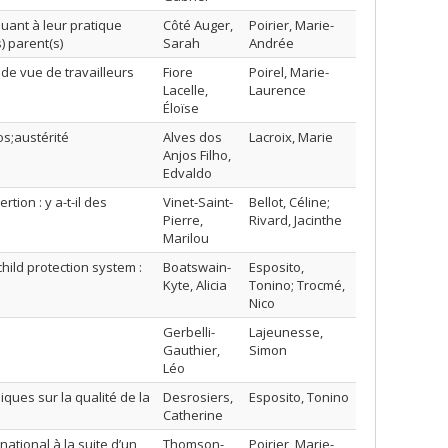
quant à leur pratique
Côté Auger,
Poirier, Marie-
) parent(s)
Sarah
Andrée
 de vue de travailleurs
Fiore
Poirel, Marie-
Lacelle,
Laurence
Éloïse
s;austérité
Alves dos
Lacroix, Marie
Anjos Filho,
Edvaldo
tion : y a-t-il des
Vinet-Saint-
Bellot, Céline;
Pierre,
Rivard, Jacinthe
Marilou
hild protection system :
Boatswain-
Esposito,
Kyte, Alicia
Tonino; Trocmé,
Nico
Gerbelli-
Lajeunesse,
Gauthier,
Simon
Léo
ques sur la qualité de la
Desrosiers,
Esposito, Tonino
Catherine
ational à la suite d’un
Thomson-
Poirier, Marie-