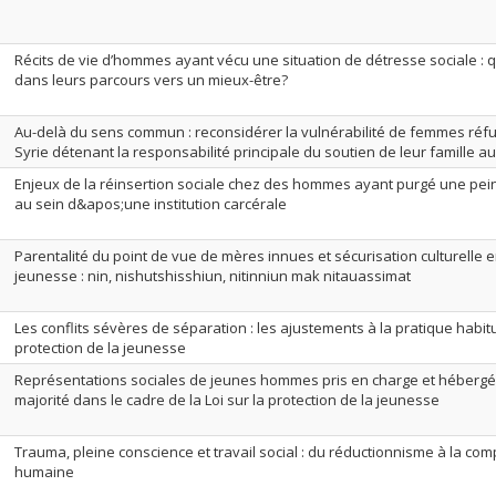
Récits de vie d’hommes ayant vécu une situation de détresse sociale : q
dans leurs parcours vers un mieux-être?
Au-delà du sens commun : reconsidérer la vulnérabilité de femmes ré
Syrie détenant la responsabilité principale du soutien de leur famille 
Enjeux de la réinsertion sociale chez des hommes ayant purgé une pei
au sein d&apos;une institution carcérale
Parentalité du point de vue de mères innues et sécurisation culturelle e
jeunesse : nin, nishutshisshiun, nitinniun mak nitauassimat
Les conflits sévères de séparation : les ajustements à la pratique habit
protection de la jeunesse
Représentations sociales de jeunes hommes pris en charge et hébergé
majorité dans le cadre de la Loi sur la protection de la jeunesse
Trauma, pleine conscience et travail social : du réductionnisme à la comp
humaine