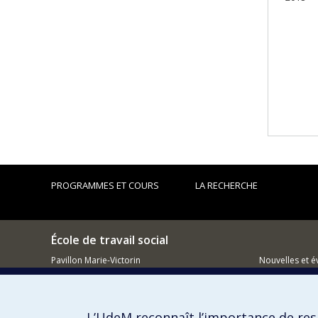
PROGRAMMES ET COURS
LA RECHERCHE
École de travail social
Pavillon Marie-Victorin
Nouvelles et 
90 Av. Vincent-d'Indy
Comment so
Montréal QC H2V 2S9
L’UdeM reconnaît l’importance de resp