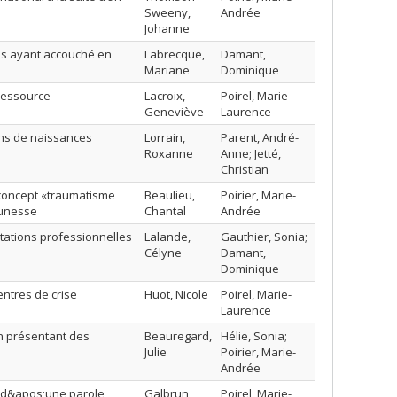
Sweeny,
Andrée
Johanne
s ayant accouché en
Labrecque,
Damant,
s
Mariane
Dominique
ressource
Lacroix,
Poirel, Marie-
Geneviève
Laurence
ons de naissances
Lorrain,
Parent, André-
Roxanne
Anne; Jetté,
Christian
 concept «traumatisme
Beaulieu,
Poirier, Marie-
eunesse
Chantal
Andrée
ntations professionnelles
Lalande,
Gauthier, Sonia;
Célyne
Damant,
Dominique
ntres de crise
Huot, Nicole
Poirel, Marie-
Laurence
on présentant des
Beauregard,
Hélie, Sonia;
Julie
Poirier, Marie-
Andrée
ct d&apos;une parole
Galbrun,
Poirel, Marie-