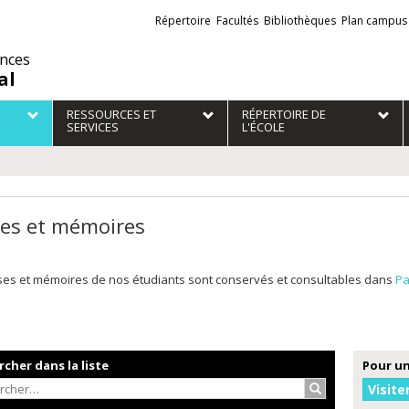
Liens
Répertoire
Facultés
Bibliothèques
Plan campus
externes
ences
al
RESSOURCES ET
RÉPERTOIRE DE
SERVICES
L'ÉCOLE
es et mémoires
ses et mémoires de nos étudiants sont conservés et consultables dans
Pa
cher dans la liste
Pour un
Rechercher…
Visite