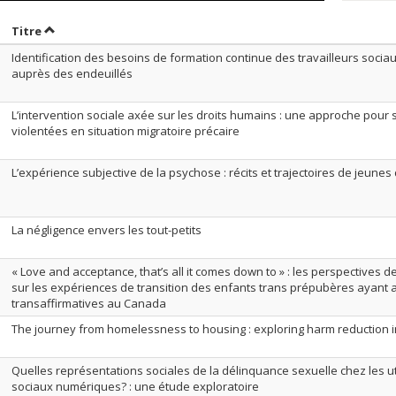
rier par date en ordre croissant
Trier par titre en ordre croissant
Titre
Identification des besoins de formation continue des travailleurs socia
auprès des endeuillés
L’intervention sociale axée sur les droits humains : une approche pour
violentées en situation migratoire précaire
L’expérience subjective de la psychose : récits et trajectoires de jeune
La négligence envers les tout-petits
« Love and acceptance, that’s all it comes down to » : les perspectives 
sur les expériences de transition des enfants trans prépubères ayant a
transaffirmatives au Canada
The journey from homelessness to housing : exploring harm reduction in 
Quelles représentations sociales de la délinquance sexuelle chez les u
sociaux numériques? : une étude exploratoire