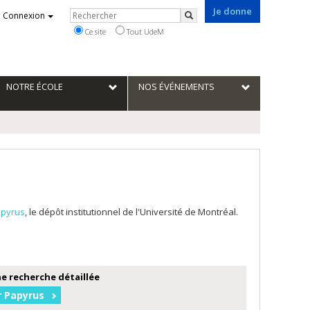
Je donne
Rechercher
Connexion
Rechercher
Ce site
Tout UdeM
NOTRE ÉCOLE
NOS ÉVÉNEMENTS
pyrus
, le dépôt institutionnel de l'Université de Montréal.
e recherche détaillée
r Papyrus