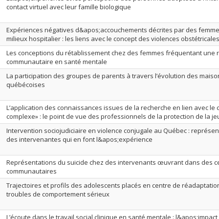
contact virtuel avec leur famille biologique
Expériences négatives d&apos;accouchements décrites par des femme
milieux hospitalier : les liens avec le concept des violences obstétricale
Les conceptions du rétablissement chez des femmes fréquentant une 
communautaire en santé mentale
La participation des groupes de parents à travers l’évolution des mais
québécoises
L’application des connaissances issues de la recherche en lien avec le
complexe» : le point de vue des professionnels de la protection de la j
Intervention sociojudiciaire en violence conjugale au Québec : représe
des intervenantes qui en font l&apos;expérience
Représentations du suicide chez des intervenants œuvrant dans des ce
communautaires
Trajectoires et profils des adolescents placés en centre de réadaptati
troubles de comportement sérieux
L’écoute dans le travail social clinique en santé mentale : l&apos;impa