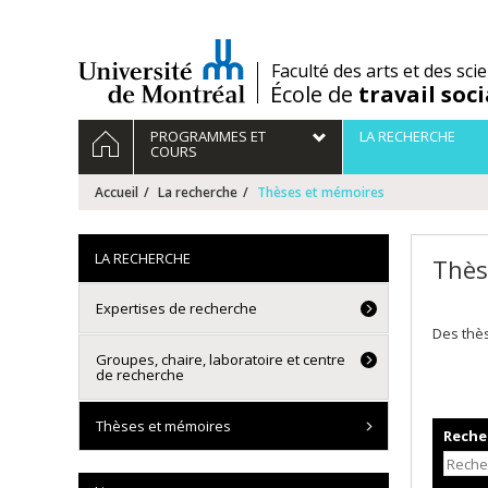
Passer
au
contenu
/
Faculté des arts et des sci
École de
travail soci
Navigation
ACCUEIL
PROGRAMMES ET
LA RECHERCHE
principale
COURS
Accueil
La recherche
Thèses et mémoires
LA RECHERCHE
Thès
Expertises de recherche
Des thè
Groupes, chaire, laboratoire et centre
de recherche
Thèses et mémoires
Recher