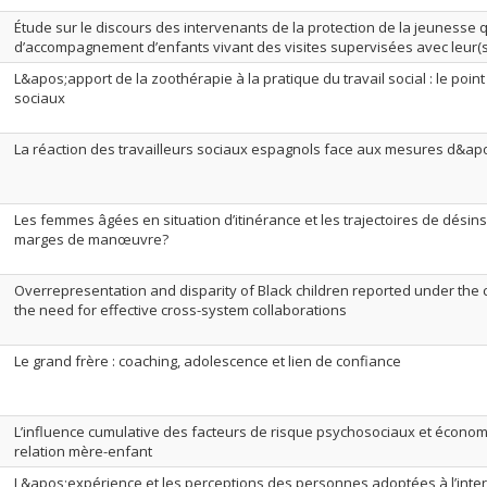
Étude sur le discours des intervenants de la protection de la jeunesse 
d’accompagnement d’enfants vivant des visites supervisées avec leur(s
L&apos;apport de la zoothérapie à la pratique du travail social : le point
sociaux
La réaction des travailleurs sociaux espagnols face aux mesures d&apo
Les femmes âgées en situation d’itinérance et les trajectoires de désinser
marges de manœuvre?
Overrepresentation and disparity of Black children reported under the c
the need for effective cross-system collaborations
Le grand frère : coaching, adolescence et lien de confiance
L’influence cumulative des facteurs de risque psychosociaux et économi
relation mère-enfant
L&apos;expérience et les perceptions des personnes adoptées à l’intern