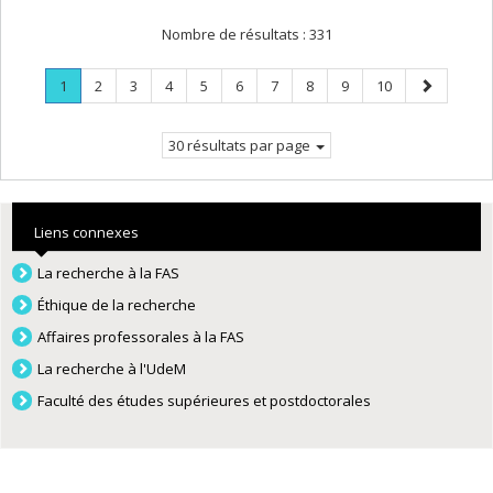
Nombre de résultats :
331
Page
.
Page
Page
Page
Page
Page
Page
Page
Page
Page
Page
1
2
3
4
5
6
7
8
9
10
Page
suivante
courante.
30 résultats par page
Liens connexes
La recherche à la FAS
Éthique de la recherche
Affaires professorales à la FAS
La recherche à l'UdeM
Faculté des études supérieures et postdoctorales