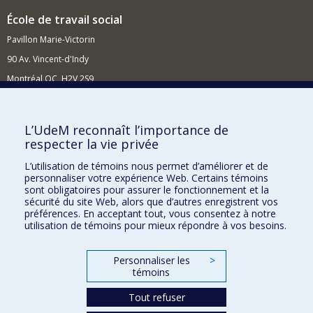
École de travail social
Pavillon Marie-Victorin
90 Av. Vincent-d'Indy
Montréal QC H2V 2S9
Nouvelles et événements
Comment soutenir l'École?
L’UdeM reconnaît l’importance de
respecter la vie privée
BESOIN D'AIDE?
L’utilisation de témoins nous permet d’améliorer et de
Plan du site
personnaliser votre expérience Web. Certains témoins
Signaler une erreur
sont obligatoires pour assurer le fonctionnement et la
sécurité du site Web, alors que d’autres enregistrent vos
Accessibilité
préférences. En acceptant tout, vous consentez à notre
utilisation de témoins pour mieux répondre à vos besoins.
FACULTÉ DES ARTS ET DES SCIENCES
Nos départements et écoles
Personnaliser les
>
témoins
Nos centres d'études
Tout refuser
Nos programmes et cours