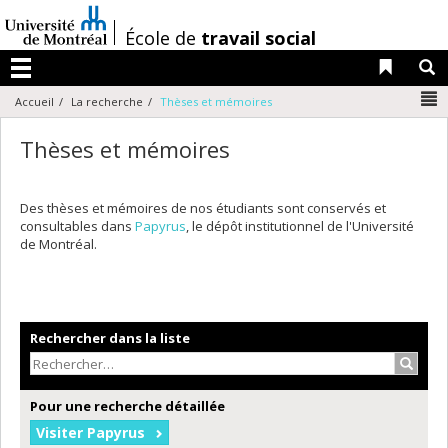
Passer
au
/
École de
travail social
contenu
Liens 
R
Menu
N
Accueil
La recherche
Thèses et mémoires
Thèses et mémoires
Des thèses et mémoires de nos étudiants sont conservés et
consultables dans
Papyrus
, le dépôt institutionnel de l'Université
de Montréal.
Rechercher dans la liste
Recher
Pour une recherche détaillée
Visiter Papyrus