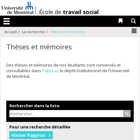
Passer
au
/
École de
travail social
contenu
Liens 
R
Menu
N
Accueil
La recherche
Thèses et mémoires
Thèses et mémoires
Des thèses et mémoires de nos étudiants sont conservés et
consultables dans
Papyrus
, le dépôt institutionnel de l'Université
de Montréal.
Rechercher dans la liste
Recher
Pour une recherche détaillée
Visiter Papyrus