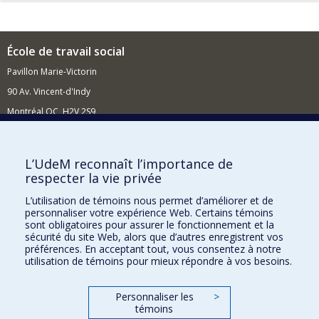
École de travail social
Pavillon Marie-Victorin
90 Av. Vincent-d'Indy
Montréal QC H2V 2S9
Nouvelles et événements
Comment soutenir l'École?
L’UdeM reconnaît l’importance de
respecter la vie privée
BESOIN D'AIDE?
L’utilisation de témoins nous permet d’améliorer et de
Plan du site
personnaliser votre expérience Web. Certains témoins
Signaler une erreur
sont obligatoires pour assurer le fonctionnement et la
sécurité du site Web, alors que d’autres enregistrent vos
Accessibilité
préférences. En acceptant tout, vous consentez à notre
utilisation de témoins pour mieux répondre à vos besoins.
FACULTÉ DES ARTS ET DES SCIENCES
Nos départements et écoles
Personnaliser les
>
témoins
Nos centres d'études