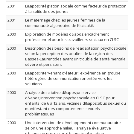
2001
L&apos;intégration sociale comme facteur de protection
à la solitude des jeunes
2001
Le maternage chez les jeunes femmes de la
communauté algonquine de Kitcisakik
2000
Exploration de modèles d&apos;encadrement
professionnel pour les travailleurs sociaux en CLSC
2000
Description des besoins de réadaptation psychosociale
selon la perception des adultes de la région des
Basses-Laurentides ayant un trouble de santé mentale
sévère et persistent
2000
L&apos;intervenant créateur : expérience en groupe
hétérogène de communication orientée vers les
solutions
2000
Analyse descriptive d&apos;un service
d&apos;intervention psychosociale en CLSC pour
enfants, de 6 à 12 ans, victimes d&apos;abus sexuel ou
manifestant des comportements sexuels
problématiques
2000
Une intervention de développement communautaire
selon une approche milieu : analyse évaluative
d&apos;un processus d&apos;implantation