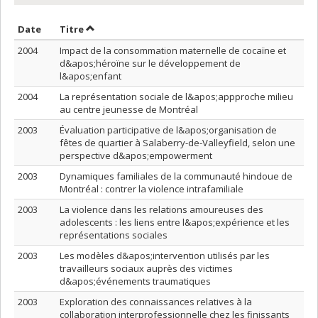
Trier par date en ordre croissant
Trier par titre en ordre croissant
Date
Titre
2004
Impact de la consommation maternelle de cocaïne et
d&apos;héroïne sur le développement de
l&apos;enfant
2004
La représentation sociale de l&apos;appproche milieu
au centre jeunesse de Montréal
2003
Évaluation participative de l&apos;organisation de
fêtes de quartier à Salaberry-de-Valleyfield, selon une
perspective d&apos;empowerment
2003
Dynamiques familiales de la communauté hindoue de
Montréal : contrer la violence intrafamiliale
2003
La violence dans les relations amoureuses des
adolescents : les liens entre l&apos;expérience et les
représentations sociales
2003
Les modèles d&apos;intervention utilisés par les
travailleurs sociaux auprès des victimes
d&apos;événements traumatiques
2003
Exploration des connaissances relatives à la
collaboration interprofessionnelle chez les finissants