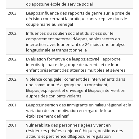
d&apos;une école de service social
2003
L&apos;influence des rapports de genre sur la prise de
décision concernant la pratique contraceptive dans le
couple marié au Sénégal
2002
Influences du soutien social et du stress sur le
comportement maternel d&apos;adolescentes en
interaction avec leur enfant de 24 mois : une analyse
longitudinale et transactionnelle
2002
Évaluation formative de l&apos;activité : approche
interdisciplinaire de groupe de parents et de leur
enfant présentant des atteintes multiples et sévères
2002
Violence conjugale : comment des intervenants dans
une communauté algonquine la conçoivent,
l&apos;expliquent et envisagent l&apos;intervention
auprès des conjoints violents
2001
L&apos;insertion des immigrants en milieu régional et la
variation de leur motivation en regard de leur
établissement définitif
2001
Vulnérabilité des personnes âgées vivant en
résidences privées : enjeux éthiques, positions des
acteurs et pertinence d&apos;une régulation