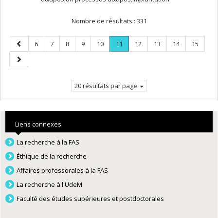
Nombre de résultats :
331
Page
Page
Page
Page
Page
Page
Page
.
Page
Page
Page
Page
6
7
8
9
10
11
12
13
14
15
précédente
Page
Page
courante.
suivante
20 résultats par page
Liens connexes
La recherche à la FAS
Éthique de la recherche
Affaires professorales à la FAS
La recherche à l'UdeM
Faculté des études supérieures et postdoctorales