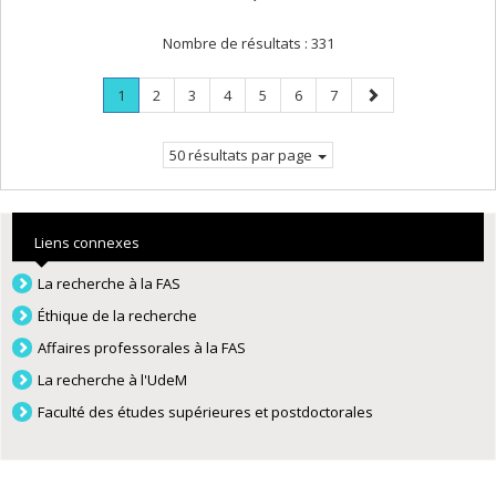
Nombre de résultats :
331
Page
.
Page
Page
Page
Page
Page
Page
Page
1
2
3
4
5
6
7
Page
suivante
courante.
50 résultats par page
Liens connexes
La recherche à la FAS
Éthique de la recherche
Affaires professorales à la FAS
La recherche à l'UdeM
Faculté des études supérieures et postdoctorales