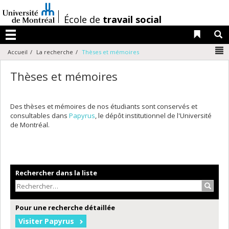
Passer
au
/
École de
travail social
contenu
Liens 
R
Menu
N
Accueil
La recherche
Thèses et mémoires
Thèses et mémoires
Des thèses et mémoires de nos étudiants sont conservés et
consultables dans
Papyrus
, le dépôt institutionnel de l'Université
de Montréal.
Rechercher dans la liste
Recher
Pour une recherche détaillée
Visiter Papyrus