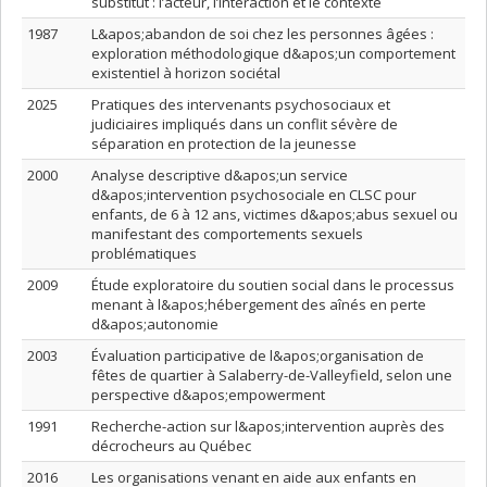
substitut : l’acteur, l’interaction et le contexte
1987
L&apos;abandon de soi chez les personnes âgées :
exploration méthodologique d&apos;un comportement
existentiel à horizon sociétal
2025
Pratiques des intervenants psychosociaux et
judiciaires impliqués dans un conflit sévère de
séparation en protection de la jeunesse
2000
Analyse descriptive d&apos;un service
d&apos;intervention psychosociale en CLSC pour
enfants, de 6 à 12 ans, victimes d&apos;abus sexuel ou
manifestant des comportements sexuels
problématiques
2009
Étude exploratoire du soutien social dans le processus
menant à l&apos;hébergement des aînés en perte
d&apos;autonomie
2003
Évaluation participative de l&apos;organisation de
fêtes de quartier à Salaberry-de-Valleyfield, selon une
perspective d&apos;empowerment
1991
Recherche-action sur l&apos;intervention auprès des
décrocheurs au Québec
2016
Les organisations venant en aide aux enfants en