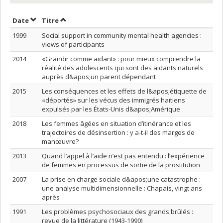
Trier par date en ordre décroissant
Trier par titre en ordre décroissant
Date
Titre
1999
Social support in community mental health agencies :
views of participants
2014
«Grandir comme aidant» : pour mieux comprendre la
réalité des adolescents qui sont des aidants naturels
auprès d&apos;un parent dépendant
2015
Les conséquences et les effets de l&apos;étiquette de
«déportés» sur les vécus des immigrés haïtiens
expulsés par les États-Unis d&apos;Amérique
2018
Les femmes âgées en situation d’itinérance et les
trajectoires de désinsertion : y a-t-il des marges de
manœuvre?
2013
Quand l’appel à l’aide n’est pas entendu : l’expérience
de femmes en processus de sortie de la prostitution
2007
La prise en charge sociale d&apos;une catastrophe :
une analyse multidimensionnelle : Chapais, vingt ans
après
1991
Les problèmes psychosociaux des grands brûlés :
revue de la littérature (1943-1990)