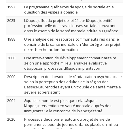
1993
Le programme québécois d&apos;aide sociale et la
question des visites à domicile
2025
L&apos;effet du projet de loi 21 sur l&apos;identité
professionnelle des travailleuses sociales oeuvrant
dans le champ de la santé mentale adulte au Québec
1988
Une analyse des ressources communautaires dans le
domaine de la santé mentale en Montérégie : un projet
de recherche-action-formation
2000
Une intervention de développement communautaire
selon une approche milieu : analyse évaluative
d&apos;un processus d&apos;implantation
2000
Description des besoins de réadaptation psychosociale
selon la perception des adultes de la région des
Basses-Laurentides ayant un trouble de santé mentale
sévère et persistent
2004
&quot;Le monde est plus que cela...&quot; :
l&apos;intervention en santé mentale auprès des
immigrants : à la rencontre de l&apos;altérité
2020
Processus décisionnel autour du projet de vie de
permanence pour de jeunes enfants placés en milieu