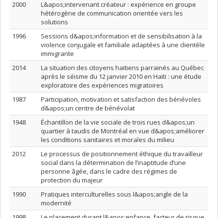
2000
L&apos;intervenant créateur : expérience en groupe
hétérogène de communication orientée vers les
solutions
1996
Sessions d&apos;information et de sensibilisation à la
violence conjugale et familiale adaptées à une clientèle
immigrante
2014
La situation des citoyens haïtiens parrainés au Québec
après le séisme du 12 janvier 2010 en Haïti : une étude
exploratoire des expériences migratoires
1987
Participation, motivation et satisfaction des bénévoles
d&apos;un centre de bénévolat
1948
Échantillon de la vie sociale de trois rues d&apos;un
quartier à taudis de Montréal en vue d&apos;améliorer
les conditions sanitaires et morales du milieu
2012
Le processus de positionnement éthique du travailleur
social dans la détermination de l’inaptitude d’une
personne âgée, dans le cadre des régimes de
protection du majeur
1990
Pratiques interculturelles sous l&apos;angle de la
modernité
1998
Le placement durant l&apos;enfance, facteur de risque