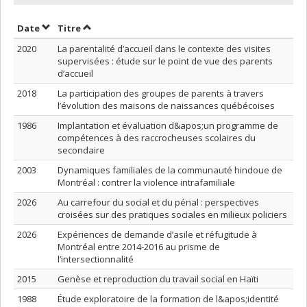
Trier par date en ordre décroissant
Trier par titre en ordre décroissant
Date
Titre
2020
La parentalité d’accueil dans le contexte des visites
supervisées : étude sur le point de vue des parents
d’accueil
2018
La participation des groupes de parents à travers
l’évolution des maisons de naissances québécoises
1986
Implantation et évaluation d&apos;un programme de
compétences à des raccrocheuses scolaires du
secondaire
2003
Dynamiques familiales de la communauté hindoue de
Montréal : contrer la violence intrafamiliale
2026
Au carrefour du social et du pénal : perspectives
croisées sur des pratiques sociales en milieux policiers
2026
Expériences de demande d’asile et réfugitude à
Montréal entre 2014-2016 au prisme de
l’intersectionnalité
2015
Genèse et reproduction du travail social en Haïti
1988
Étude exploratoire de la formation de l&apos;identité