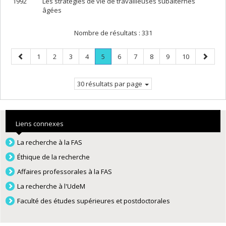
1992
Les stratégies de vie de travailleuses subalternes
âgées
Nombre de résultats :
331
Page
Page
Page
Page
Page
Page
.
Page
Page
Page
Page
Page
Page
1
2
3
4
5
6
7
8
9
10
précédente
Page
suivant
courante.
30 résultats par page
Liens connexes
La recherche à la FAS
Éthique de la recherche
Affaires professorales à la FAS
La recherche à l'UdeM
Faculté des études supérieures et postdoctorales