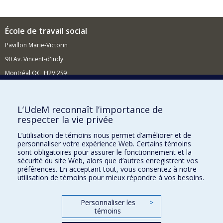
École de travail social
Pavillon Marie-Victorin
90 Av. Vincent-d'Indy
Montréal QC H2V 2S9
Nouvelles et événements
Comment soutenir l'École?
L’UdeM reconnaît l’importance de
respecter la vie privée
BESOIN D'AIDE?
L’utilisation de témoins nous permet d’améliorer et de
Plan du site
personnaliser votre expérience Web. Certains témoins
Signaler une erreur
sont obligatoires pour assurer le fonctionnement et la
sécurité du site Web, alors que d’autres enregistrent vos
Accessibilité
préférences. En acceptant tout, vous consentez à notre
utilisation de témoins pour mieux répondre à vos besoins.
FACULTÉ DES ARTS ET DES SCIENCES
Nos départements et écoles
Personnaliser les
>
témoins
Nos centres d'études