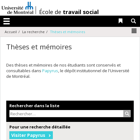
Passer
au
/
École de
travail social
contenu
Liens 
R
Menu
N
Accueil
La recherche
Thèses et mémoires
Thèses et mémoires
Des thèses et mémoires de nos étudiants sont conservés et
consultables dans
Papyrus
, le dépôt institutionnel de l'Université
de Montréal.
Rechercher dans la liste
Recher
Pour une recherche détaillée
Visiter Papyrus