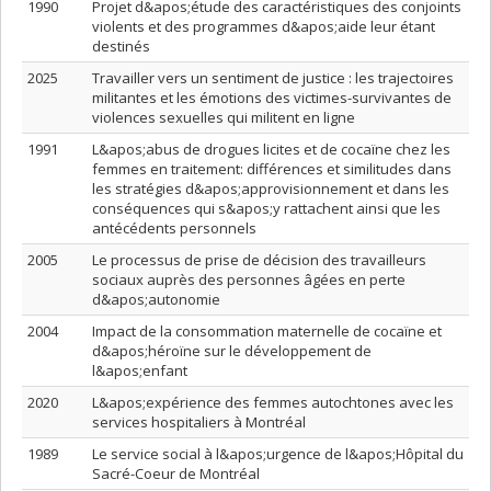
1990
Projet d&apos;étude des caractéristiques des conjoints
violents et des programmes d&apos;aide leur étant
destinés
2025
Travailler vers un sentiment de justice : les trajectoires
militantes et les émotions des victimes-survivantes de
violences sexuelles qui militent en ligne
1991
L&apos;abus de drogues licites et de cocaïne chez les
femmes en traitement: différences et similitudes dans
les stratégies d&apos;approvisionnement et dans les
conséquences qui s&apos;y rattachent ainsi que les
antécédents personnels
2005
Le processus de prise de décision des travailleurs
sociaux auprès des personnes âgées en perte
d&apos;autonomie
2004
Impact de la consommation maternelle de cocaïne et
d&apos;héroïne sur le développement de
l&apos;enfant
2020
L&apos;expérience des femmes autochtones avec les
services hospitaliers à Montréal
1989
Le service social à l&apos;urgence de l&apos;Hôpital du
Sacré-Coeur de Montréal