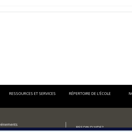
RESSOURCES ET SERVICES
RÉPERTOIRE DE L'ÉCOLE
N
événements
BESOIN D'AIDE?