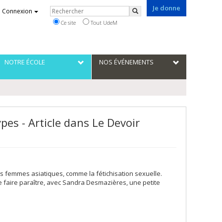
Je donne
Rechercher
Connexion
Rechercher
Ce site
Tout UdeM
NOTRE ÉCOLE
NOS ÉVÉNEMENTS
es - Article dans Le Devoir
 femmes asiatiques, comme la fétichisation sexuelle.
e faire paraître, avec Sandra Desmazières, une petite