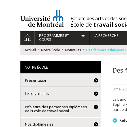
Passer
au
contenu
/
Faculté des arts et des sci
École de
travail soci
Navigation
ACCUEIL
PROGRAMMES ET
LA RECHERCHE
principale
COURS
Accueil
Notre École
Nouvelles
Des femmes asiatiques pr
NOTRE ÉCOLE
Des 
Présentation
8 mai 20
Le travail social
La band
Sophie H
Infolettre des personnes diplômées
bande d
de l'École de travail social
Ret
Nos diplômés·es