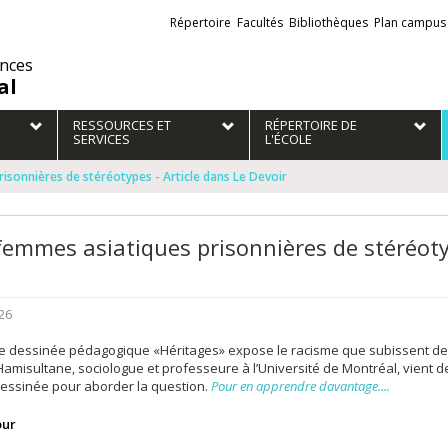
Liens
Répertoire
Facultés
Bibliothèques
Plan campus
externes
ences
al
RESSOURCES ET
RÉPERTOIRE DE
SERVICES
L'ÉCOLE
isonnières de stéréotypes - Article dans Le Devoir
femmes asiatiques prisonnières de stéréotyp
26
e dessinée pédagogique «Héritages» expose le racisme que subissent des
amisultane, sociologue et professeure à l’Université de Montréal, vient d
essinée pour aborder la question.
Pour en apprendre davantage....
our