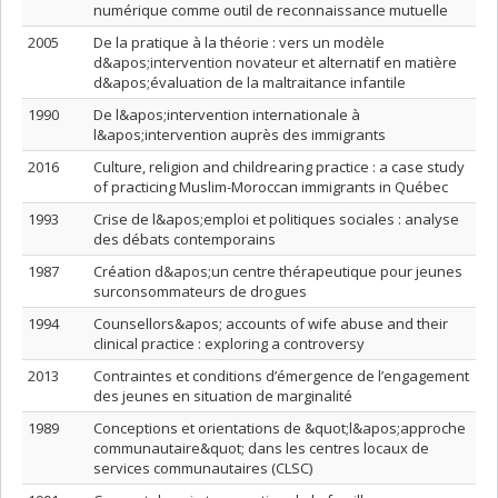
numérique comme outil de reconnaissance mutuelle
2005
De la pratique à la théorie : vers un modèle
d&apos;intervention novateur et alternatif en matière
d&apos;évaluation de la maltraitance infantile
1990
De l&apos;intervention internationale à
l&apos;intervention auprès des immigrants
2016
Culture, religion and childrearing practice : a case study
of practicing Muslim-Moroccan immigrants in Québec
1993
Crise de l&apos;emploi et politiques sociales : analyse
des débats contemporains
1987
Création d&apos;un centre thérapeutique pour jeunes
surconsommateurs de drogues
1994
Counsellors&apos; accounts of wife abuse and their
clinical practice : exploring a controversy
2013
Contraintes et conditions d’émergence de l’engagement
des jeunes en situation de marginalité
1989
Conceptions et orientations de &quot;l&apos;approche
communautaire&quot; dans les centres locaux de
services communautaires (CLSC)