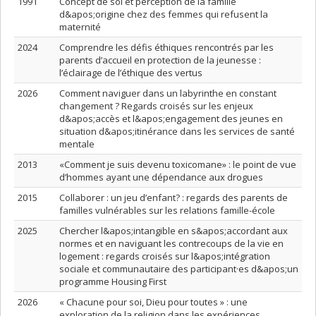
1991
Concept de soi et perception de la famille
d&apos;origine chez des femmes qui refusent la
maternité
2024
Comprendre les défis éthiques rencontrés par les
parents d’accueil en protection de la jeunesse :
l’éclairage de l’éthique des vertus
2026
Comment naviguer dans un labyrinthe en constant
changement ? Regards croisés sur les enjeux
d&apos;accès et l&apos;engagement des jeunes en
situation d&apos;itinérance dans les services de santé
mentale
2013
«Comment je suis devenu toxicomane» : le point de vue
d’hommes ayant une dépendance aux drogues
2015
Collaborer : un jeu d’enfant? : regards des parents de
familles vulnérables sur les relations famille-école
2025
Chercher l&apos;intangible en s&apos;accordant aux
normes et en naviguant les contrecoups de la vie en
logement : regards croisés sur l&apos;intégration
sociale et communautaire des participant·es d&apos;un
programme Housing First
2026
« Chacune pour soi, Dieu pour toutes » : une
exploration de la religion dans les expériences