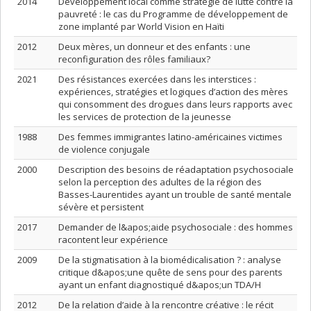
2014
Développement local comme stratégie de lutte contre la
pauvreté : le cas du Programme de développement de
zone implanté par World Vision en Haïti
2012
Deux mères, un donneur et des enfants : une
reconfiguration des rôles familiaux?
2021
Des résistances exercées dans les interstices :
expériences, stratégies et logiques d’action des mères
qui consomment des drogues dans leurs rapports avec
les services de protection de la jeunesse
1988
Des femmes immigrantes latino-américaines victimes
de violence conjugale
2000
Description des besoins de réadaptation psychosociale
selon la perception des adultes de la région des
Basses-Laurentides ayant un trouble de santé mentale
sévère et persistent
2017
Demander de l&apos;aide psychosociale : des hommes
racontent leur expérience
2009
De la stigmatisation à la biomédicalisation ? : analyse
critique d&apos;une quête de sens pour des parents
ayant un enfant diagnostiqué d&apos;un TDA/H
2012
De la relation d’aide à la rencontre créative : le récit