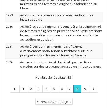
migratoires des femmes d’origine subsaharienne au
Maroc
1993
Avoir une mère atteinte de maladie mentale : trois
histoires de vie
2019
Au-delà du sens commun : reconsidérer la vulnérabilité
de femmes réfugiées en provenance de Syrie détenant
la responsabilité principale du soutien de leur famille
au Québec et au Liban
2011
Au-delà des bonnes intentions : réflexions
d’intervenants sociaux non-autochtones sur leur
pratique auprès des Autochtones au Canada
2026
Au carrefour du social et du pénal : perspectives
croisées sur des pratiques sociales en milieux policiers
Nombre de résultats :
331
Page
Page
Page
Page
Page
Page
Page
Page
Page
.
Page
Page
1
2
3
4
5
6
7
8
9
précédente
Page
suivante
courante.
40 résultats par page