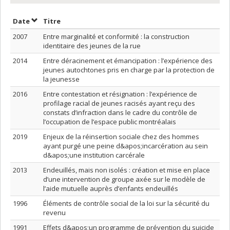
Trier par date en ordre décroissant
Trier par titre en ordre décroissant
Date
Titre
2007
Entre marginalité et conformité : la construction
identitaire des jeunes de la rue
2014
Entre déracinement et émancipation : l’expérience des
jeunes autochtones pris en charge par la protection de
la jeunesse
2016
Entre contestation et résignation : l’expérience de
profilage racial de jeunes racisés ayant reçu des
constats d’infraction dans le cadre du contrôle de
l’occupation de l’espace public montréalais
2019
Enjeux de la réinsertion sociale chez des hommes
ayant purgé une peine d&apos;incarcération au sein
d&apos;une institution carcérale
2013
Endeuillés, mais non isolés : création et mise en place
d’une intervention de groupe axée sur le modèle de
l’aide mutuelle auprès d’enfants endeuillés
1996
Éléments de contrôle social de la loi sur la sécurité du
revenu
1991
Effets d&apos;un programme de prévention du suicide