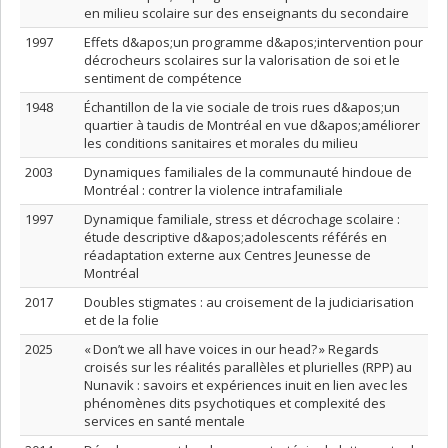
en milieu scolaire sur des enseignants du secondaire
1997
Effets d&apos;un programme d&apos;intervention pour
décrocheurs scolaires sur la valorisation de soi et le
sentiment de compétence
1948
Échantillon de la vie sociale de trois rues d&apos;un
quartier à taudis de Montréal en vue d&apos;améliorer
les conditions sanitaires et morales du milieu
2003
Dynamiques familiales de la communauté hindoue de
Montréal : contrer la violence intrafamiliale
1997
Dynamique familiale, stress et décrochage scolaire :
étude descriptive d&apos;adolescents référés en
réadaptation externe aux Centres Jeunesse de
Montréal
2017
Doubles stigmates : au croisement de la judiciarisation
et de la folie
2025
« Don’t we all have voices in our head? » Regards
croisés sur les réalités parallèles et plurielles (RPP) au
Nunavik : savoirs et expériences inuit en lien avec les
phénomènes dits psychotiques et complexité des
services en santé mentale