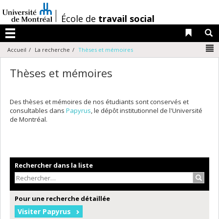
Passer
au
/
École de
travail social
contenu
Liens 
R
Menu
N
Accueil
La recherche
Thèses et mémoires
Thèses et mémoires
Des thèses et mémoires de nos étudiants sont conservés et
consultables dans
Papyrus
, le dépôt institutionnel de l'Université
de Montréal.
Rechercher dans la liste
Recher
Pour une recherche détaillée
Visiter Papyrus