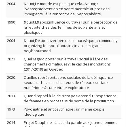
2004
&quot;Le monde est plus que cela...&quot; :
l&apos;intervention en santé mentale auprès des
immigrants : à la rencontre de l&apos;altérité
1990
&quot;L&apos;influence du travail sur la perception de
la retraite chez des femmes de soixante ans et
plus&quot;
2004
&quot;De tout avec ben de la sauce&quot; : community
organizing for social housing in an immigrant
neighbourhood
2021
Quel regard porter sur le travail social à l’ère des
changements climatiques? : le cas des inondations
(2017-2019) au Québec
2020
Quelles représentations sociales de la délinquance
sexuelle chez les utilisateurs de réseaux sociaux
numériques? : une étude exploratoire
2013
Quand l’appel à l’aide n’est pas entendu : l’expérience
de femmes en processus de sortie de la prostitution
1973
Psychiatrie et antipsychiatrie : un même couple
idéologique
2014
Projet Dauphine : laisser la parole aux jeunes femmes