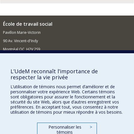
École de travail social
Pavillon Marie-Victorin
90 Av. Vincent-d'Indy
Montréal QC H2V 2S9
Nouvelles et événements
Comment soutenir l'École?
L’UdeM reconnaît l’importance de
respecter la vie privée
BESOIN D'AIDE?
L’utilisation de témoins nous permet d’améliorer et de
Plan du site
personnaliser votre expérience Web. Certains témoins
Signaler une erreur
sont obligatoires pour assurer le fonctionnement et la
sécurité du site Web, alors que d’autres enregistrent vos
Accessibilité
préférences. En acceptant tout, vous consentez à notre
utilisation de témoins pour mieux répondre à vos besoins.
FACULTÉ DES ARTS ET DES SCIENCES
Nos départements et écoles
Personnaliser les
>
témoins