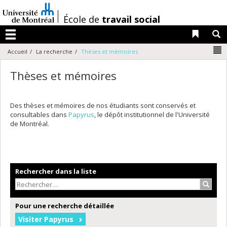
Passer
au
/
École de
travail social
contenu
Liens 
R
Menu
N
Accueil
La recherche
Thèses et mémoires
Thèses et mémoires
Des thèses et mémoires de nos étudiants sont conservés et
consultables dans
Papyrus
, le dépôt institutionnel de l'Université
de Montréal.
Rechercher dans la liste
Recher
Pour une recherche détaillée
Visiter Papyrus