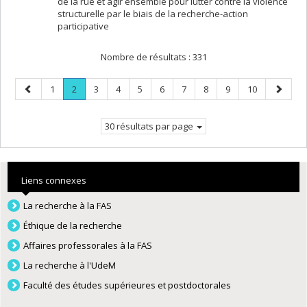
de la rue et agir ensemble pour lutter contre la violence
structurelle par le biais de la recherche-action
participative
Nombre de résultats :
331
Page
Page
Page
.
Page
Page
Page
Page
Page
Page
Page
Page
Page
1
2
3
4
5
6
7
8
9
10
précédente
Page
suivant
courante.
30 résultats par page
Liens connexes
La recherche à la FAS
Éthique de la recherche
Affaires professorales à la FAS
La recherche à l'UdeM
Faculté des études supérieures et postdoctorales