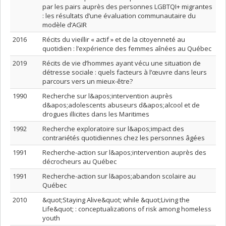
par les pairs auprès des personnes LGBTQI+ migrantes
: les résultats d’une évaluation communautaire du
modèle d’AGIR
2016
Récits du vieillir « actif » et de la citoyenneté au
quotidien : l’expérience des femmes aînées au Québec
2019
Récits de vie d’hommes ayant vécu une situation de
détresse sociale : quels facteurs à l’œuvre dans leurs
parcours vers un mieux-être?
1990
Recherche sur l&apos;intervention auprès
d&apos;adolescents abuseurs d&apos;alcool et de
drogues illicites dans les Maritimes
1992
Recherche exploratoire sur l&apos;impact des
contrariétés quotidiennes chez les personnes âgées
1991
Recherche-action sur l&apos;intervention auprès des
décrocheurs au Québec
1991
Recherche-action sur l&apos;abandon scolaire au
Québec
2010
&quot;Staying Alive&quot; while &quot;Living the
Life&quot; : conceptualizations of risk among homeless
youth