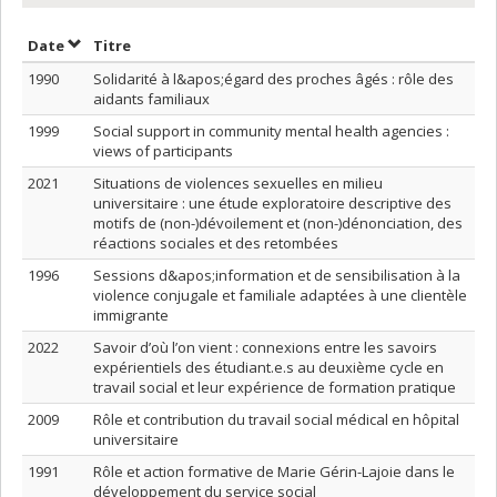
Trier par date en ordre décroissant
Trier par titre en ordre décroissant
Date
Titre
1990
Solidarité à l&apos;égard des proches âgés : rôle des
aidants familiaux
1999
Social support in community mental health agencies :
views of participants
2021
Situations de violences sexuelles en milieu
universitaire : une étude exploratoire descriptive des
motifs de (non-)dévoilement et (non-)dénonciation, des
réactions sociales et des retombées
1996
Sessions d&apos;information et de sensibilisation à la
violence conjugale et familiale adaptées à une clientèle
immigrante
2022
Savoir d’où l’on vient : connexions entre les savoirs
expérientiels des étudiant.e.s au deuxième cycle en
travail social et leur expérience de formation pratique
2009
Rôle et contribution du travail social médical en hôpital
universitaire
1991
Rôle et action formative de Marie Gérin-Lajoie dans le
développement du service social