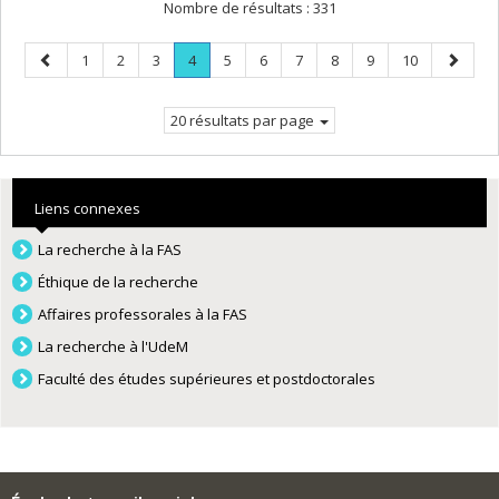
Nombre de résultats :
331
Page
Page
Page
Page
Page
.
Page
Page
Page
Page
Page
Page
Page
1
2
3
4
5
6
7
8
9
10
précédente
Page
suivant
courante.
20 résultats par page
Liens connexes
La recherche à la FAS
Éthique de la recherche
Affaires professorales à la FAS
La recherche à l'UdeM
Faculté des études supérieures et postdoctorales