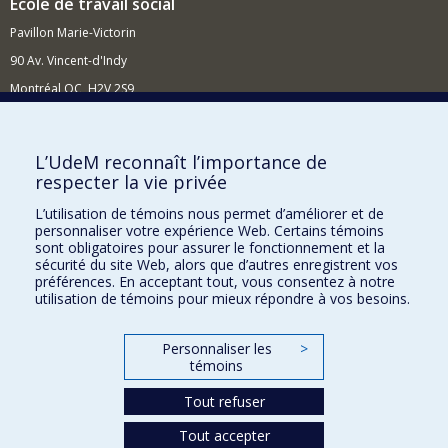
École de travail social
Pavillon Marie-Victorin
90 Av. Vincent-d'Indy
Montréal QC H2V 2S9
Nouvelles et événements
Comment soutenir l'École?
L’UdeM reconnaît l’importance de
respecter la vie privée
BESOIN D'AIDE?
L’utilisation de témoins nous permet d’améliorer et de
Plan du site
personnaliser votre expérience Web. Certains témoins
Signaler une erreur
sont obligatoires pour assurer le fonctionnement et la
sécurité du site Web, alors que d’autres enregistrent vos
Accessibilité
préférences. En acceptant tout, vous consentez à notre
utilisation de témoins pour mieux répondre à vos besoins.
FACULTÉ DES ARTS ET DES SCIENCES
Nos départements et écoles
Personnaliser les
>
témoins
Nos centres d'études
Tout refuser
Nos programmes et cours
Tout accepter