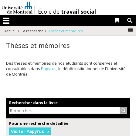
Passer
au
/
École de
travail social
contenu
Liens 
R
Menu
N
Accueil
La recherche
Thèses et mémoires
Thèses et mémoires
Des thèses et mémoires de nos étudiants sont conservés et
consultables dans
Papyrus
, le dépôt institutionnel de l'Université
de Montréal.
Rechercher dans la liste
Recher
Pour une recherche détaillée
Visiter Papyrus