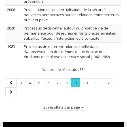
prévention
2008
Privatisation et commercialisation de la sécurité :
nouvelles perspectives sur les relations entre secteurs
public et privé
2020
Processus décisionnel autour du projet de vie de
permanence pour de jeunes enfants placés en milieu
substitut : l’acteur, l’interaction et le contexte
1983
Processus de différenciation sexuelle dans
l&apos;évolution des thèmes de recherche des
étudiants de maîtrise en service social (1942-1982)
Nombre de résultats :
331
Page
Page
Page
Page
Page
Page
Page
Page
.
Page
Page
Page
3
4
5
6
7
8
9
10
11
12
précédente
Page
Page
courante.
suivante
30 résultats par page