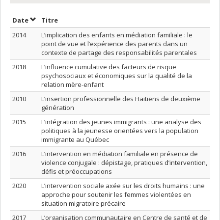
Trier par date en ordre croissant
Trier par titre en ordre croissant
Date
Titre
2014
L’implication des enfants en médiation familiale : le
point de vue et l’expérience des parents dans un
contexte de partage des responsabilités parentales
2018
L’influence cumulative des facteurs de risque
psychosociaux et économiques sur la qualité de la
relation mère-enfant
2010
L’insertion professionnelle des Haïtiens de deuxième
génération
2015
L’intégration des jeunes immigrants : une analyse des
politiques à la jeunesse orientées vers la population
immigrante au Québec
2016
L’intervention en médiation familiale en présence de
violence conjugale : dépistage, pratiques d’intervention,
défis et préoccupations
2020
L’intervention sociale axée sur les droits humains : une
approche pour soutenir les femmes violentées en
situation migratoire précaire
2017
L’organisation communautaire en Centre de santé et de