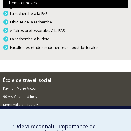
Liens connexes
La recherche à la FAS
Éthique de la recherche
Affaires professorales à la FAS
La recherche à l'UdeM
Faculté des études supérieures et postdoctorales
École de travail social
Pavillon Marie-Victorin
90 Av. Vincent-d'Indy
Montréal QC H2V 2S9
Nouvelles et événements
Comment soutenir l'École?
L’UdeM reconnaît l’importance de