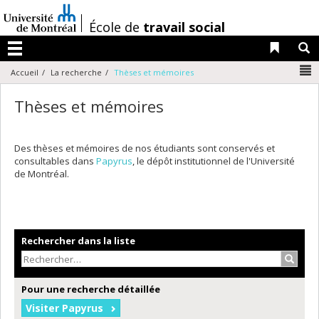
Passer
au
/
École de
travail social
contenu
Liens 
R
Menu
N
Accueil
La recherche
Thèses et mémoires
Thèses et mémoires
Des thèses et mémoires de nos étudiants sont conservés et
consultables dans
Papyrus
, le dépôt institutionnel de l'Université
de Montréal.
Rechercher dans la liste
Recher
Pour une recherche détaillée
Visiter Papyrus