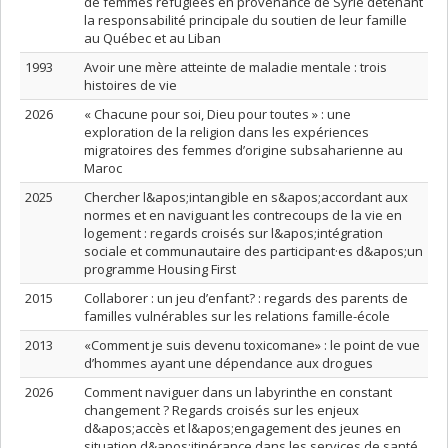
de femmes réfugiées en provenance de Syrie détenant
la responsabilité principale du soutien de leur famille
au Québec et au Liban
1993
Avoir une mère atteinte de maladie mentale : trois
histoires de vie
2026
« Chacune pour soi, Dieu pour toutes » : une
exploration de la religion dans les expériences
migratoires des femmes d’origine subsaharienne au
Maroc
2025
Chercher l&apos;intangible en s&apos;accordant aux
normes et en naviguant les contrecoups de la vie en
logement : regards croisés sur l&apos;intégration
sociale et communautaire des participant·es d&apos;un
programme Housing First
2015
Collaborer : un jeu d’enfant? : regards des parents de
familles vulnérables sur les relations famille-école
2013
«Comment je suis devenu toxicomane» : le point de vue
d’hommes ayant une dépendance aux drogues
2026
Comment naviguer dans un labyrinthe en constant
changement ? Regards croisés sur les enjeux
d&apos;accès et l&apos;engagement des jeunes en
situation d&apos;itinérance dans les services de santé