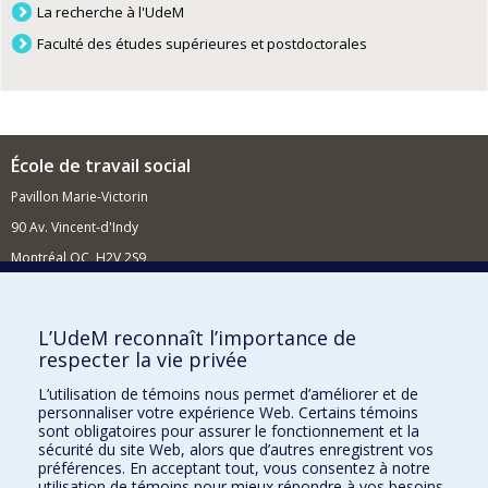
La recherche à l'UdeM
Faculté des études supérieures et postdoctorales
École de travail social
Pavillon Marie-Victorin
90 Av. Vincent-d'Indy
Montréal QC H2V 2S9
Nouvelles et événements
Comment soutenir l'École?
L’UdeM reconnaît l’importance de
respecter la vie privée
BESOIN D'AIDE?
L’utilisation de témoins nous permet d’améliorer et de
Plan du site
personnaliser votre expérience Web. Certains témoins
Signaler une erreur
sont obligatoires pour assurer le fonctionnement et la
sécurité du site Web, alors que d’autres enregistrent vos
Accessibilité
préférences. En acceptant tout, vous consentez à notre
utilisation de témoins pour mieux répondre à vos besoins.