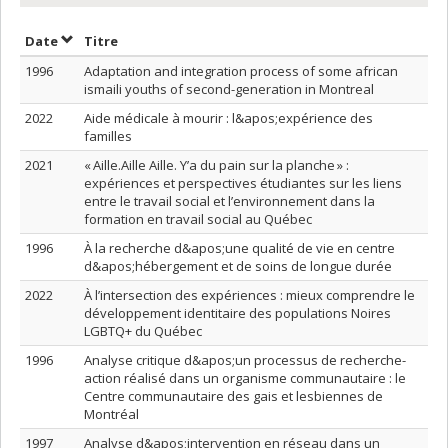
Trier par date en ordre croissant
Trier par titre en ordre croissant
Date
Titre
1996
Adaptation and integration process of some african
ismaili youths of second-generation in Montreal
2022
Aide médicale à mourir : l&apos;expérience des
familles
2021
« Aille.Aille Aille. Y’a du pain sur la planche » :
expériences et perspectives étudiantes sur les liens
entre le travail social et l’environnement dans la
formation en travail social au Québec
1996
À la recherche d&apos;une qualité de vie en centre
d&apos;hébergement et de soins de longue durée
2022
À l’intersection des expériences : mieux comprendre le
développement identitaire des populations Noires
LGBTQ+ du Québec
1996
Analyse critique d&apos;un processus de recherche-
action réalisé dans un organisme communautaire : le
Centre communautaire des gais et lesbiennes de
Montréal
1997
Analyse d&apos;intervention en réseau dans un