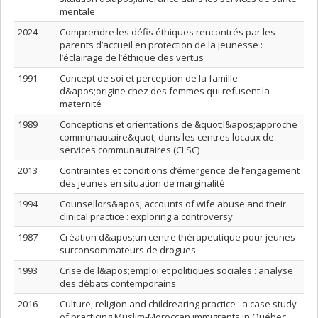
mentale
2024
Comprendre les défis éthiques rencontrés par les
parents d’accueil en protection de la jeunesse :
l’éclairage de l’éthique des vertus
1991
Concept de soi et perception de la famille
d&apos;origine chez des femmes qui refusent la
maternité
1989
Conceptions et orientations de &quot;l&apos;approche
communautaire&quot; dans les centres locaux de
services communautaires (CLSC)
2013
Contraintes et conditions d’émergence de l’engagement
des jeunes en situation de marginalité
1994
Counsellors&apos; accounts of wife abuse and their
clinical practice : exploring a controversy
1987
Création d&apos;un centre thérapeutique pour jeunes
surconsommateurs de drogues
1993
Crise de l&apos;emploi et politiques sociales : analyse
des débats contemporains
2016
Culture, religion and childrearing practice : a case study
of practicing Muslim-Moroccan immigrants in Québec