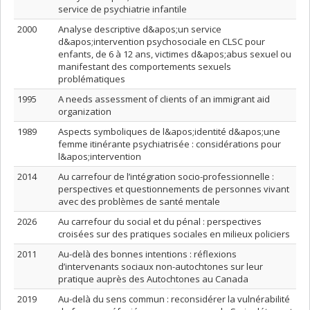
service de psychiatrie infantile
2000
Analyse descriptive d&apos;un service
d&apos;intervention psychosociale en CLSC pour
enfants, de 6 à 12 ans, victimes d&apos;abus sexuel ou
manifestant des comportements sexuels
problématiques
1995
A needs assessment of clients of an immigrant aid
organization
1989
Aspects symboliques de l&apos;identité d&apos;une
femme itinérante psychiatrisée : considérations pour
l&apos;intervention
2014
Au carrefour de l’intégration socio-professionnelle :
perspectives et questionnements de personnes vivant
avec des problèmes de santé mentale
2026
Au carrefour du social et du pénal : perspectives
croisées sur des pratiques sociales en milieux policiers
2011
Au-delà des bonnes intentions : réflexions
d’intervenants sociaux non-autochtones sur leur
pratique auprès des Autochtones au Canada
2019
Au-delà du sens commun : reconsidérer la vulnérabilité