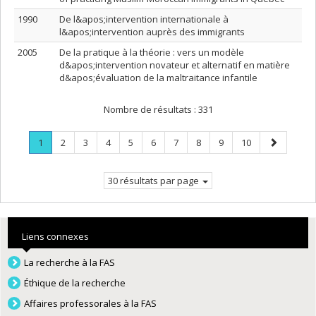
1990
De l&apos;intervention internationale à
l&apos;intervention auprès des immigrants
2005
De la pratique à la théorie : vers un modèle
d&apos;intervention novateur et alternatif en matière
d&apos;évaluation de la maltraitance infantile
Nombre de résultats :
331
Page
.
Page
Page
Page
Page
Page
Page
Page
Page
Page
Page
1
2
3
4
5
6
7
8
9
10
Page
suivante
courante.
30 résultats par page
Liens connexes
La recherche à la FAS
Éthique de la recherche
Affaires professorales à la FAS