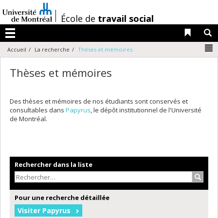
Passer
au
/
École de
travail social
contenu
Liens 
R
Menu
N
Accueil
La recherche
Thèses et mémoires
Thèses et mémoires
Des thèses et mémoires de nos étudiants sont conservés et
consultables dans
Papyrus
, le dépôt institutionnel de l'Université
de Montréal.
Rechercher dans la liste
Recher
Pour une recherche détaillée
Visiter Papyrus