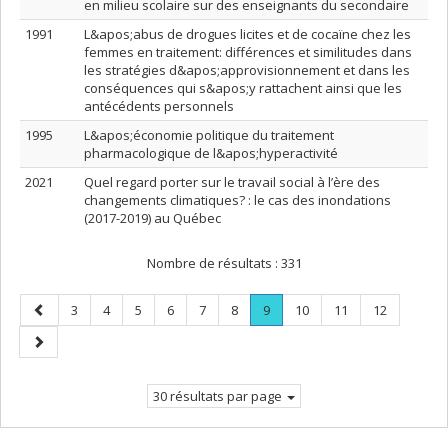
en milieu scolaire sur des enseignants du secondaire
1991
L&apos;abus de drogues licites et de cocaïne chez les
femmes en traitement: différences et similitudes dans
les stratégies d&apos;approvisionnement et dans les
conséquences qui s&apos;y rattachent ainsi que les
antécédents personnels
1995
L&apos;économie politique du traitement
pharmacologique de l&apos;hyperactivité
2021
Quel regard porter sur le travail social à l’ère des
changements climatiques? : le cas des inondations
(2017-2019) au Québec
Nombre de résultats :
331
Page
Page
Page
Page
Page
Page
Page
Page
.
Page
Page
Page
3
4
5
6
7
8
9
10
11
12
précédente
Page
Page
courante.
suivante
30 résultats par page