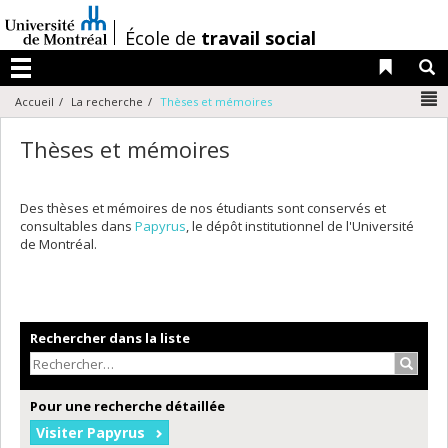
Passer
au
/
École de
travail social
contenu
Liens 
R
Menu
N
Accueil
La recherche
Thèses et mémoires
Thèses et mémoires
Des thèses et mémoires de nos étudiants sont conservés et
consultables dans
Papyrus
, le dépôt institutionnel de l'Université
de Montréal.
Rechercher dans la liste
Recher
Pour une recherche détaillée
Visiter Papyrus