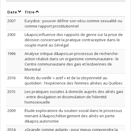
Trier par date en ordre décroissant
Trier par titre en ordre décroissant
Date
Titre
2007
Eurydice : pouvoir définir son vécu comme sexualité ou
comme rapport prostitutionnel
2003
L&apos;influence des rapports de genre sur la prise de
décision concernant la pratique contraceptive dans le
couple marié au Sénégal
1996
Analyse critique d&apos;un processus de recherche-
action réalisé dans un organisme communautaire : le
Centre communautaire des gais et lesbiennes de
Montréal
2016
Récits du vieillir « actif » et de la citoyenneté au
quotidien : l’expérience des femmes aînées au Québec
2015
Les pratiques sociales à domicile auprès des aînés gais
: entre divulgation et dissimulation de l’identité
homosexuelle
2009
Étude exploratoire du soutien social dans le processus
menant à l&apos;hébergement des aînés en perte
d&apos;autonomie
2014
«Grandir comme aidant» : pour mieux comprendre la