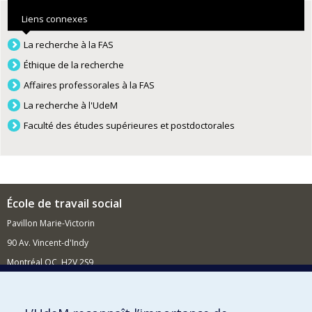
Liens connexes
La recherche à la FAS
Éthique de la recherche
Affaires professorales à la FAS
La recherche à l'UdeM
Faculté des études supérieures et postdoctorales
École de travail social
Pavillon Marie-Victorin
90 Av. Vincent-d'Indy
Montréal QC H2V 2S9
Nouvelles et événements
Comment soutenir l'École?