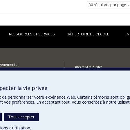
30 résultats par page
RESSOURCES ET SERVICES
RÉPERTOIRE DE L'ÉCOLE
N
événements
BESOIN D'AIDE?
utenir l'École?
Plan du site
Signaler une erreur
ecter la vie privée
Accessibilité
t de personnaliser votre expérience Web. Certains témoins sont oblig
ent vos préférences. En acceptant tout, vous consentez à notre utili
Tout accepter
ions d’utilisation
.
témoins