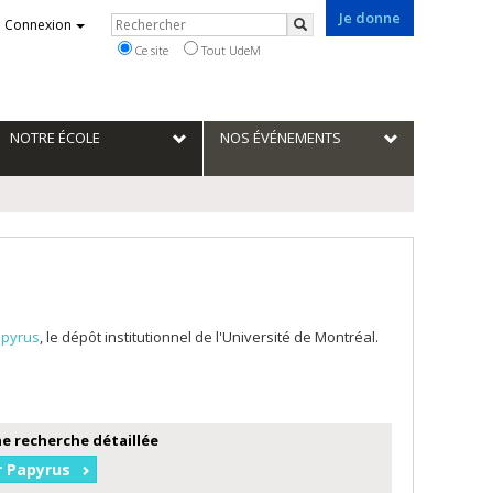
Je donne
Rechercher
Connexion
Rechercher
Ce site
Tout UdeM
NOTRE ÉCOLE
NOS ÉVÉNEMENTS
pyrus
, le dépôt institutionnel de l'Université de Montréal.
e recherche détaillée
r Papyrus