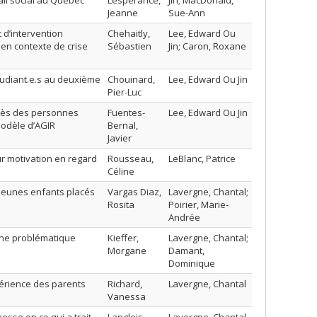
vail social au Québec
Lespérance,
Jin; MacDonald,
Jeanne
Sue-Ann
 d’intervention
Chehaitly,
Lee, Edward Ou
en contexte de crise
Sébastien
Jin; Caron, Roxane
étudiant.e.s au deuxième
Chouinard,
Lee, Edward Ou Jin
Pier-Luc
uprès des personnes
Fuentes-
Lee, Edward Ou Jin
modèle d’AGIR
Bernal,
Javier
ur motivation en regard
Rousseau,
LeBlanc, Patrice
Céline
jeunes enfants placés
Vargas Diaz,
Lavergne, Chantal;
Rosita
Poirier, Marie-
Andrée
une problématique
Kieffer,
Lavergne, Chantal;
Morgane
Damant,
Dominique
xpérience des parents
Richard,
Lavergne, Chantal
Vanessa