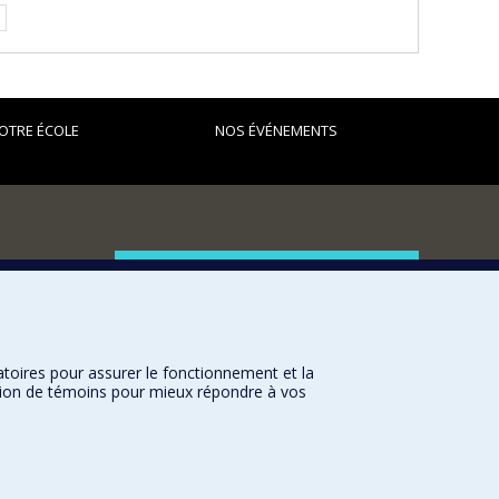
OTRE ÉCOLE
NOS ÉVÉNEMENTS
FACULTÉ DES ARTS ET DES SCIENCES
Nos départements et écoles
Nos centres d'études
atoires pour assurer le fonctionnement et la
Nos programmes et cours
sation de témoins pour mieux répondre à vos