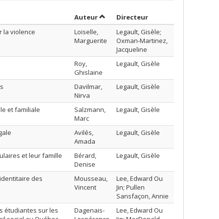
Trier par auteur en ordre décroissa
par contributeur en 
Auteur
Directeur
 la violence
Loiselle,
Legault, Gisèle;
Marguerite
Oxman-Martinez,
Jacqueline
Roy,
Legault, Gisèle
Ghislaine
as
Davilmar,
Legault, Gisèle
Nirva
e et familiale
Salzmann,
Legault, Gisèle
Marc
gale
Avilés,
Legault, Gisèle
Amada
aires et leur famille
Bérard,
Legault, Gisèle
Denise
dentitaire des
Mousseau,
Lee, Edward Ou
Vincent
Jin; Pullen
Sansfaçon, Annie
ves étudiantes sur les
Dagenais-
Lee, Edward Ou