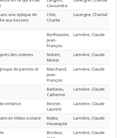
esse en ce qui a trait
Langlois,
Lavergne, Chantal
t
Cassandra
dans une optique de
Côté,
Lavergne, Chantal
dre aux besoins
Charlie
Berthiaume,
Larivière, Claude
Jean-
François
uprès des victimes
Nobert,
Larivière, Claude
Michel
 groupe de parents et
Marchand,
Larivière, Claude
Jean-
François
Barbeau,
Larivière, Claude
Catherine
tite enfance
Besner,
Larivière, Claude
Laurent
aire en milieu scolaire
Matta,
Larivière, Claude
Houwayda
le
Brodeur,
Larivière, Claude