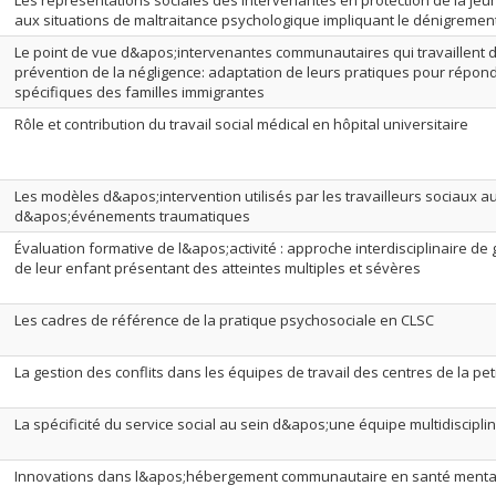
Les représentations sociales des intervenantes en protection de la jeun
aux situations de maltraitance psychologique impliquant le dénigremen
Le point de vue d&apos;intervenantes communautaires qui travaillent 
prévention de la négligence: adaptation de leurs pratiques pour répon
spécifiques des familles immigrantes
Rôle et contribution du travail social médical en hôpital universitaire
Les modèles d&apos;intervention utilisés par les travailleurs sociaux a
d&apos;événements traumatiques
Évaluation formative de l&apos;activité : approche interdisciplinaire de
de leur enfant présentant des atteintes multiples et sévères
Les cadres de référence de la pratique psychosociale en CLSC
La gestion des conflits dans les équipes de travail des centres de la pe
La spécificité du service social au sein d&apos;une équipe multidisciplin
Innovations dans l&apos;hébergement communautaire en santé menta