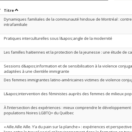
rier par date en ordre décroissant
Trier par titre en ordre décroissant
Titre
Dynamiques familiales de la communauté hindoue de Montréal : contrer
intrafamiliale
Pratiques interculturelles sous l&apos;angle de la modernité
Les familles haïtiennes et la protection de la jeunesse : une étude de c
Sessions d&apos;information et de sensibilisation à la violence conjugal
adaptées à une clientèle immigrante
Des femmes immigrantes latino-américaines victimes de violence conju
L&apos;intervention des féministes auprès des femmes de milieux popul
À l’intersection des expériences : mieux comprendre le développement i
populations Noires LGBTQ+ du Québec
« Aille.Aille Aille. Y’a du pain sur la planche » : expériences et perspecti