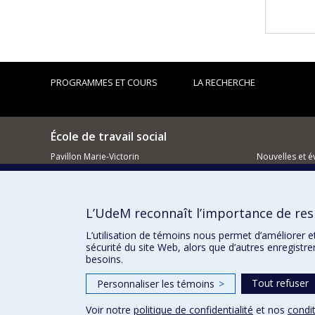
PROGRAMMES ET COURS
LA RECHERCHE
École de travail social
Pavillon Marie-Victorin
Nouvelles et 
90 Av. Vincent-d'Indy
Comment so
Montréal QC H2V 2S9
L’UdeM reconnaît l’importance de resp
L’utilisation de témoins nous permet d’améliorer e
sécurité du site Web, alors que d’autres enregistr
besoins.
Tout refuser
Personnaliser les témoins
>
Voir notre
politique de confidentialité
et nos
condit
Confidentialité
Conditions d’utilisation
Paramètres des 