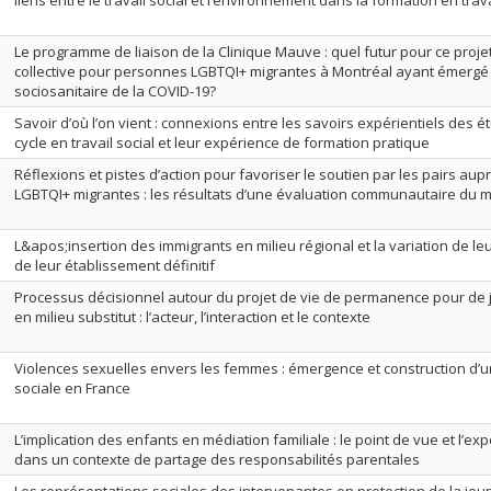
liens entre le travail social et l’environnement dans la formation en tra
Le programme de liaison de la Clinique Mauve : quel futur pour ce projet
collective pour personnes LGBTQI+ migrantes à Montréal ayant émergé 
sociosanitaire de la COVID-19?
Savoir d’où l’on vient : connexions entre les savoirs expérientiels des 
cycle en travail social et leur expérience de formation pratique
Réflexions et pistes d’action pour favoriser le soutien par les pairs a
LGBTQI+ migrantes : les résultats d’une évaluation communautaire du 
L&apos;insertion des immigrants en milieu régional et la variation de le
de leur établissement définitif
Processus décisionnel autour du projet de vie de permanence pour de 
en milieu substitut : l’acteur, l’interaction et le contexte
Violences sexuelles envers les femmes : émergence et construction d’
sociale en France
L’implication des enfants en médiation familiale : le point de vue et l’e
dans un contexte de partage des responsabilités parentales