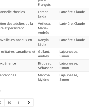
Jean-
François
ionnelle chez les
Fortier,
Larivière, Claude
Linda
tion des adultes de la
Veilleux,
Larivière, Claude
re et persistent
Marie-
Andrée
availleurs sociaux en
Danylo,
Larivière, Claude
Léola
militaires canadiens et
Gallant,
Lajeunesse,
Audrey
Simon
expérience
Bilodeau,
Lajeunesse,
Sébastien
Simon
sentant des
Mantha,
Lajeunesse,
Mylène
Simon
1
Page
Page
Page
Page
9
10
11
suivante