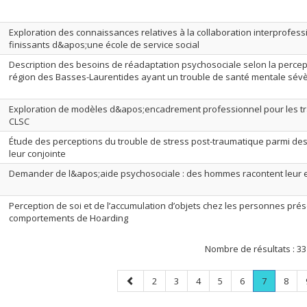
Exploration des connaissances relatives à la collaboration interprofess
finissants d&apos;une école de service social
Description des besoins de réadaptation psychosociale selon la percep
région des Basses-Laurentides ayant un trouble de santé mentale sévè
Exploration de modèles d&apos;encadrement professionnel pour les tr
CLSC
Étude des perceptions du trouble de stress post-traumatique parmi des 
leur conjointe
Demander de l&apos;aide psychosociale : des hommes racontent leur 
Perception de soi et de l’accumulation d’objets chez les personnes pré
comportements de Hoarding
Nombre de résultats :
33
Page
Page
Page
Page
Page
Page
Page
.
Page
2
3
4
5
6
7
8
précédente
Page
courante.