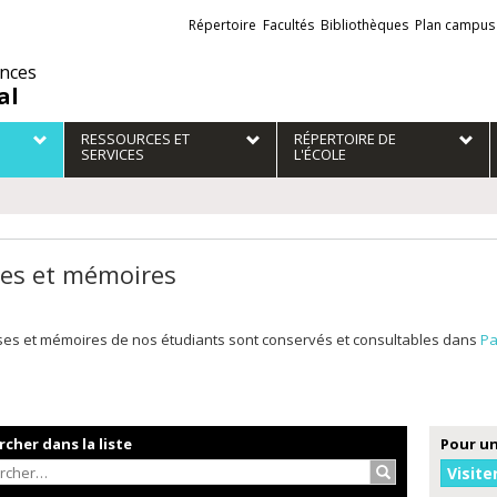
Liens
Répertoire
Facultés
Bibliothèques
Plan campus
externes
ences
al
RESSOURCES ET
RÉPERTOIRE DE
SERVICES
L'ÉCOLE
es et mémoires
ses et mémoires de nos étudiants sont conservés et consultables dans
Pa
cher dans la liste
Pour un
Rechercher…
Visite