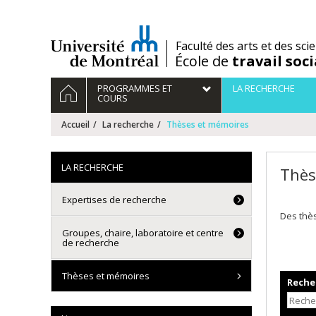
Passer
au
contenu
/
Faculté des arts et des sci
École de
travail soci
Navigation
ACCUEIL
PROGRAMMES ET
LA RECHERCHE
principale
COURS
Accueil
La recherche
Thèses et mémoires
LA RECHERCHE
Thès
Expertises de recherche
Des thè
Groupes, chaire, laboratoire et centre
de recherche
Thèses et mémoires
Recher