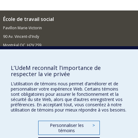
École de travail social
Pavillon Marie-Victorin
90 Av. Vincent-d'Indy
Montréal QC H2V 2S9
Nouvelles et événements
Comment soutenir l'École?
L’UdeM reconnaît l’importance de
respecter la vie privée
BESOIN D'AIDE?
L’utilisation de témoins nous permet d’améliorer et de
Plan du site
personnaliser votre expérience Web. Certains témoins
Signaler une erreur
sont obligatoires pour assurer le fonctionnement et la
sécurité du site Web, alors que d’autres enregistrent vos
Accessibilité
préférences. En acceptant tout, vous consentez à notre
utilisation de témoins pour mieux répondre à vos besoins.
FACULTÉ DES ARTS ET DES SCIENCES
Nos départements et écoles
Personnaliser les
>
témoins
Nos centres d'études