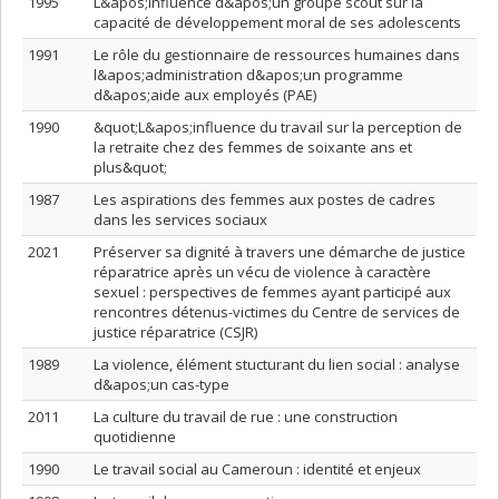
1995
L&apos;influence d&apos;un groupe scout sur la
capacité de développement moral de ses adolescents
1991
Le rôle du gestionnaire de ressources humaines dans
l&apos;administration d&apos;un programme
d&apos;aide aux employés (PAE)
1990
&quot;L&apos;influence du travail sur la perception de
la retraite chez des femmes de soixante ans et
plus&quot;
1987
Les aspirations des femmes aux postes de cadres
dans les services sociaux
2021
Préserver sa dignité à travers une démarche de justice
réparatrice après un vécu de violence à caractère
sexuel : perspectives de femmes ayant participé aux
rencontres détenus-victimes du Centre de services de
justice réparatrice (CSJR)
1989
La violence, élément stucturant du lien social : analyse
d&apos;un cas-type
2011
La culture du travail de rue : une construction
quotidienne
1990
Le travail social au Cameroun : identité et enjeux