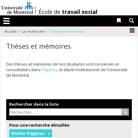
Passer
au
/
École de
travail social
contenu
Liens 
R
Menu
N
Accueil
La recherche
Thèses et mémoires
Thèses et mémoires
Des thèses et mémoires de nos étudiants sont conservés et
consultables dans
Papyrus
, le dépôt institutionnel de l'Université
de Montréal.
Rechercher dans la liste
Recher
Pour une recherche détaillée
Visiter Papyrus