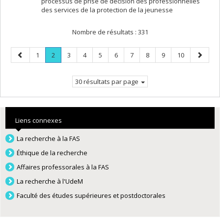
processus de prise de décision des professionnelles
des services de la protection de la jeunesse
Nombre de résultats :
331
Page
Page
Page
.
Page
Page
Page
Page
Page
Page
Page
Page
Page
1
2
3
4
5
6
7
8
9
10
précédente
Page
suivant
courante.
30 résultats par page
Liens connexes
La recherche à la FAS
Éthique de la recherche
Affaires professorales à la FAS
La recherche à l'UdeM
Faculté des études supérieures et postdoctorales