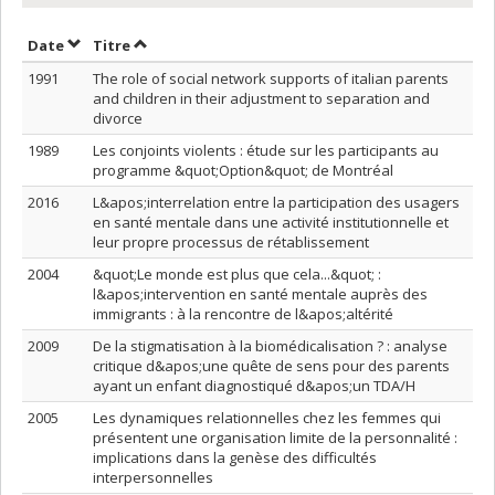
Trier par date en ordre décroissant
Trier par titre en ordre décroissant
Date
Titre
1991
The role of social network supports of italian parents
and children in their adjustment to separation and
divorce
1989
Les conjoints violents : étude sur les participants au
programme &quot;Option&quot; de Montréal
2016
L&apos;interrelation entre la participation des usagers
en santé mentale dans une activité institutionnelle et
leur propre processus de rétablissement
2004
&quot;Le monde est plus que cela...&quot; :
l&apos;intervention en santé mentale auprès des
immigrants : à la rencontre de l&apos;altérité
2009
De la stigmatisation à la biomédicalisation ? : analyse
critique d&apos;une quête de sens pour des parents
ayant un enfant diagnostiqué d&apos;un TDA/H
2005
Les dynamiques relationnelles chez les femmes qui
présentent une organisation limite de la personnalité :
implications dans la genèse des difficultés
interpersonnelles