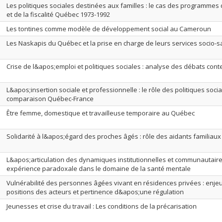
Les politiques sociales destinées aux familles : le cas des programmes 
et de la fiscalité Québec 1973-1992
Les tontines comme modèle de développement social au Cameroun
Les Naskapis du Québec et la prise en charge de leurs services socio-s
Crise de l&apos;emploi et politiques sociales : analyse des débats con
L&apos;insertion sociale et professionnelle : le rôle des politiques socia
comparaison Québec-France
Être femme, domestique et travailleuse temporaire au Québec
Solidarité à l&apos;égard des proches âgés : rôle des aidants familiaux
L&apos;articulation des dynamiques institutionnelles et communautair
expérience paradoxale dans le domaine de la santé mentale
Vulnérabilité des personnes âgées vivant en résidences privées : enje
positions des acteurs et pertinence d&apos;une régulation
Jeunesses et crise du travail : Les conditions de la précarisation