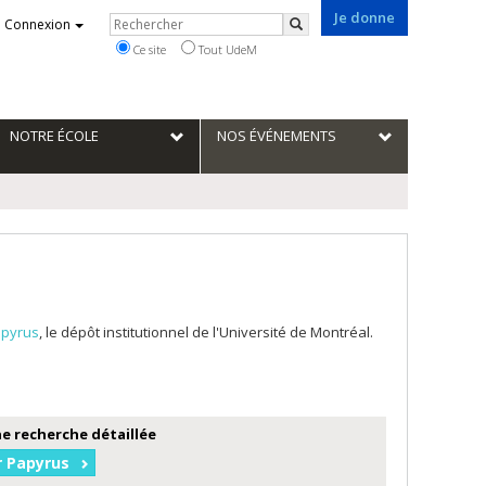
Je donne
Rechercher
Connexion
Rechercher
Ce site
Tout UdeM
NOTRE ÉCOLE
NOS ÉVÉNEMENTS
pyrus
, le dépôt institutionnel de l'Université de Montréal.
e recherche détaillée
r Papyrus