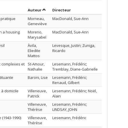
Trier par auteur en ordre décroissant
par contributeur en ordre dé
Auteur
Directeur
e pratique
Morneau,
MacDonald, Sue-Ann
Geneviève
n a housing
Moreno,
MacDonald, Sue-Ann
Marysabel
sil
Àvila,
Levesque, Justin; Zuniga,
Eliedite
Ricardo
Mattos
ux complexes et
St-Amour,
Lesemann, Frédéric;
Nathalie
Tremblay, Diane-Gabrielle
tituante
Baroni, Lise
Lesemann, Frédéric;
Renaud, Gilbert
 à domicile
Villeneuve,
Lesemann, Frédéric; Noël,
Patrick
Alain
Villeneuve,
Lesemann, Frédéric;
Thérèse
LINDSAY, JOHN
e (1943-1990)
Villeneuve,
Lesemann, Frédéric
Thérèse