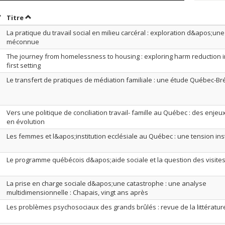
rier par date en ordre décroissant
Trier par titre en ordre décroissant
Titre
La pratique du travail social en milieu carcéral : exploration d&apos;un
méconnue
The journey from homelessness to housing : exploring harm reduction i
first setting
Le transfert de pratiques de médiation familiale : une étude Québec-Bré
Vers une politique de conciliation travail- famille au Québec : des enje
en évolution
Les femmes et l&apos;institution ecclésiale au Québec : une tension ins
Le programme québécois d&apos;aide sociale et la question des visites
La prise en charge sociale d&apos;une catastrophe : une analyse
multidimensionnelle : Chapais, vingt ans après
Les problèmes psychosociaux des grands brûlés : revue de la littératur