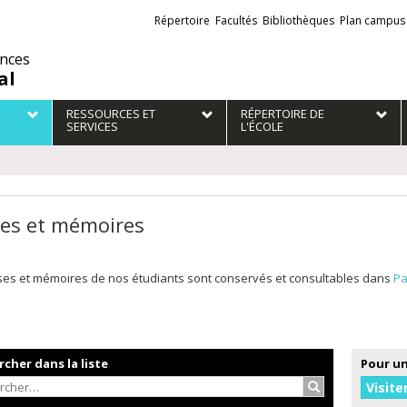
Liens
Répertoire
Facultés
Bibliothèques
Plan campus
externes
ences
al
RESSOURCES ET
RÉPERTOIRE DE
SERVICES
L'ÉCOLE
es et mémoires
ses et mémoires de nos étudiants sont conservés et consultables dans
Pa
cher dans la liste
Pour un
Rechercher…
Visite