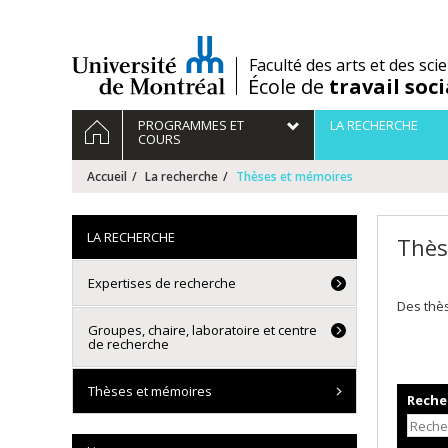
Passer
au
contenu
/
Faculté des arts et des sci
École de
travail soci
Navigation
ACCUEIL
PROGRAMMES ET
LA RECHERCHE
principale
COURS
Accueil
La recherche
Thèses et mémoires
LA RECHERCHE
Thès
Expertises de recherche
Des thè
Groupes, chaire, laboratoire et centre
de recherche
Thèses et mémoires
Recher