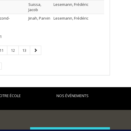
Suissa,
Lesemann, Frédéric
Jacob
econd-
Jinah, Parvin
Lesemann, Frédéric
1
Page
Page
Page
Page
11
12
13
suivante
OTRE ÉCOLE
NOS ÉVÉNEMENTS