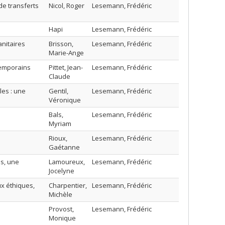
de transferts
Nicol, Roger
Lesemann, Frédéric
Hapi
Lesemann, Frédéric
anitaires
Brisson,
Lesemann, Frédéric
Marie-Ange
temporains
Pittet, Jean-
Lesemann, Frédéric
Claude
les : une
Gentil,
Lesemann, Frédéric
Véronique
Bals,
Lesemann, Frédéric
Myriam
Rioux,
Lesemann, Frédéric
Gaétanne
es, une
Lamoureux,
Lesemann, Frédéric
Jocelyne
ux éthiques,
Charpentier,
Lesemann, Frédéric
Michèle
Provost,
Lesemann, Frédéric
Monique