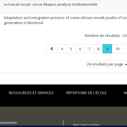
Le travail social : essai d&apos;analyse institutionnelle
Adaptation and integration process of some african ismaili youths of s
generation in Montreal
Nombre de résultats :
33
Page
Page
Page
Page
Page
Page
Page
.
Page
4
5
6
7
8
9
10
précédente
Page
courante.
20 résultats par page
RESSOURCES ET SERVICES
RÉPERTOIRE DE L'ÉCOLE
N
événements
BESOIN D'AIDE?