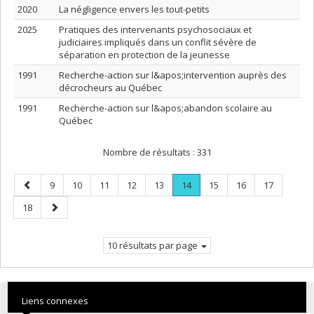
2020
La négligence envers les tout-petits
2025
Pratiques des intervenants psychosociaux et
judiciaires impliqués dans un conflit sévère de
séparation en protection de la jeunesse
1991
Recherche-action sur l&apos;intervention auprès des
décrocheurs au Québec
1991
Recherche-action sur l&apos;abandon scolaire au
Québec
Nombre de résultats :
331
Page
Page
Page
Page
Page
Page
Page
.
Page
Page
Page
9
10
11
12
13
14
15
16
17
précédente
Page
Page
Page
18
courante.
suivante
10 résultats par page
Liens connexes