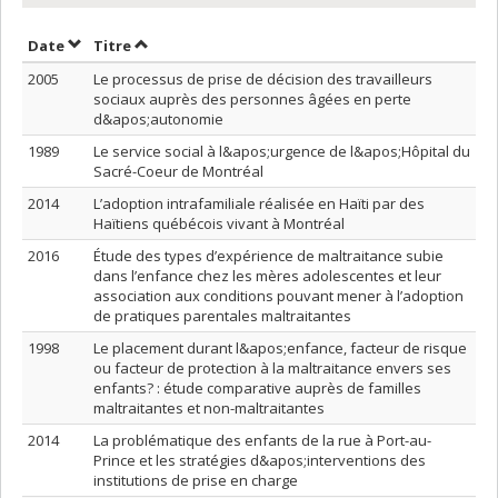
Trier par date en ordre décroissant
Trier par titre en ordre décroissant
Date
Titre
2005
Le processus de prise de décision des travailleurs
sociaux auprès des personnes âgées en perte
d&apos;autonomie
1989
Le service social à l&apos;urgence de l&apos;Hôpital du
Sacré-Coeur de Montréal
2014
L’adoption intrafamiliale réalisée en Haïti par des
Haïtiens québécois vivant à Montréal
2016
Étude des types d’expérience de maltraitance subie
dans l’enfance chez les mères adolescentes et leur
association aux conditions pouvant mener à l’adoption
de pratiques parentales maltraitantes
1998
Le placement durant l&apos;enfance, facteur de risque
ou facteur de protection à la maltraitance envers ses
enfants? : étude comparative auprès de familles
maltraitantes et non-maltraitantes
2014
La problématique des enfants de la rue à Port-au-
Prince et les stratégies d&apos;interventions des
institutions de prise en charge