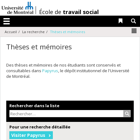
Passer
au
/
École de
travail social
contenu
Liens 
R
Menu
N
Accueil
La recherche
Thèses et mémoires
Thèses et mémoires
Des thèses et mémoires de nos étudiants sont conservés et
consultables dans
Papyrus
, le dépôt institutionnel de l'Université
de Montréal.
Rechercher dans la liste
Recher
Pour une recherche détaillée
Visiter Papyrus