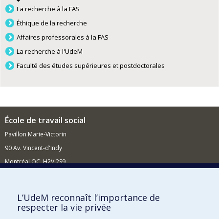
La recherche à la FAS
Éthique de la recherche
Affaires professorales à la FAS
La recherche à l'UdeM
Faculté des études supérieures et postdoctorales
École de travail social
Pavillon Marie-Victorin
90 Av. Vincent-d'Indy
Montréal QC H2V 2S9
Nouvelles et événements
Comment soutenir l'École?
L’UdeM reconnaît l’importance de
respecter la vie privée
BESOIN D'AIDE?