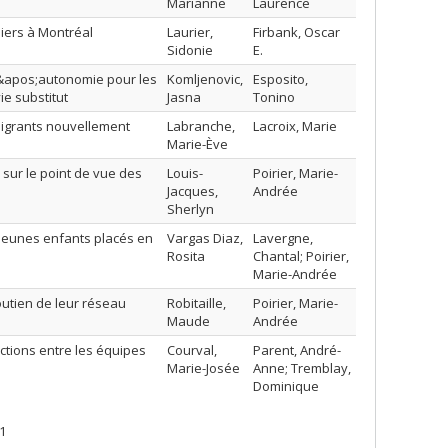
Marianne
Laurence
iers à Montréal
Laurier,
Firbank, Oscar
Sidonie
E.
l&apos;autonomie pour les
Komljenovic,
Esposito,
ie substitut
Jasna
Tonino
mmigrants nouvellement
Labranche,
Lacroix, Marie
Marie-Ève
 sur le point de vue des
Louis-
Poirier, Marie-
Jacques,
Andrée
Sherlyn
jeunes enfants placés en
Vargas Diaz,
Lavergne,
Rosita
Chantal; Poirier,
Marie-Andrée
outien de leur réseau
Robitaille,
Poirier, Marie-
Maude
Andrée
ctions entre les équipes
Courval,
Parent, André-
Marie-Josée
Anne; Tremblay,
Dominique
1