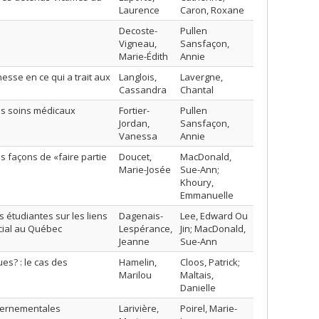
Laurence
Caron, Roxane
Decoste-
Pullen
Vigneau,
Sansfaçon,
Marie-Édith
Annie
esse en ce qui a trait aux
Langlois,
Lavergne,
Cassandra
Chantal
des soins médicaux
Fortier-
Pullen
Jordan,
Sansfaçon,
Vanessa
Annie
s façons de «faire partie
Doucet,
MacDonald,
Marie-Josée
Sue-Ann;
Khoury,
Emmanuelle
es étudiantes sur les liens
Dagenais-
Lee, Edward Ou
ocial au Québec
Lespérance,
Jin; MacDonald,
Jeanne
Sue-Ann
ues? : le cas des
Hamelin,
Cloos, Patrick;
Marilou
Maltais,
Danielle
uvernementales
Larivière,
Poirel, Marie-