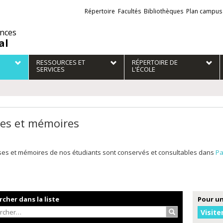
Liens
Répertoire
Facultés
Bibliothèques
Plan campus
externes
ences
al
RESSOURCES ET
RÉPERTOIRE DE
SERVICES
L'ÉCOLE
es et mémoires
ses et mémoires de nos étudiants sont conservés et consultables dans
Pa
cher dans la liste
Pour un
Rechercher…
Visite