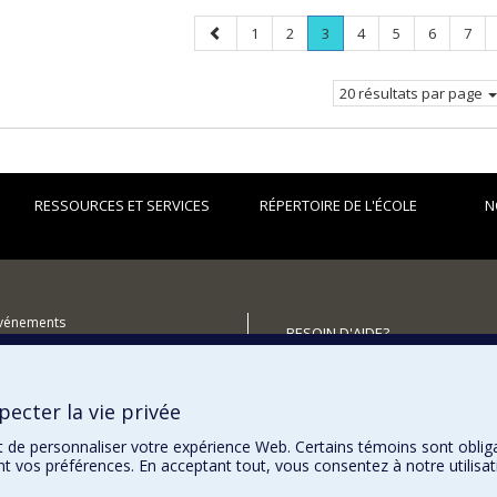
Page
Page
Page
Page
.
Page
Page
Page
Page
1
2
3
4
5
6
7
précédente
Page
courante.
20 résultats par page
RESSOURCES ET SERVICES
RÉPERTOIRE DE L'ÉCOLE
N
événements
BESOIN D'AIDE?
utenir l'École?
Plan du site
Signaler une erreur
ecter la vie privée
Accessibilité
t de personnaliser votre expérience Web. Certains témoins sont oblig
ent vos préférences. En acceptant tout, vous consentez à notre utili