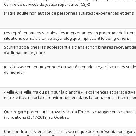
Centre de services de justice réparatrice (CSJR)
Fratrie adulte non autiste de personnes autistes : expériences et défis
Les représentations sociales des intervenantes en protection de la jeun
situations de maltraitance psychologique impliquant le dénigrement
Soutien social chez les adolescent·e·s trans et non binaires recevant 
d’affirmation de genre
Rétablissement et citoyenneté en santé mentale : regards croisés sur le
du monde»
« Aille.Aille Aille. Y’a du pain sur la planche » : expériences et perspectiv
entre le travail social et l’environnement dans la formation en travail s
Quel regard porter sur le travail social à l’ère des changements climatiq
inondations (2017-2019) au Québec
Une souffrance silencieuse : analyse critique des représentations go