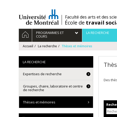
Passer
au
contenu
/
Faculté des arts et des sci
École de
travail soci
Navigation
ACCUEIL
PROGRAMMES ET
LA RECHERCHE
principale
COURS
Accueil
La recherche
Thèses et mémoires
LA RECHERCHE
Thès
Expertises de recherche
Des thè
Groupes, chaire, laboratoire et centre
de recherche
Thèses et mémoires
Recher