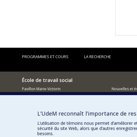
PROGRAMMES ET COURS
LA RECHERCHE
École de travail social
Pavillon Marie-Victorin
Nouvelles et 
90 Av. Vincent-d'Indy
Comment so
Montréal QC H2V 2S9
L’UdeM reconnaît l’importance de resp
L’utilisation de témoins nous permet d’améliorer e
sécurité du site Web, alors que d’autres enregistr
besoins.