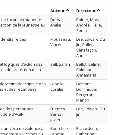
Trier par auteur en ordre croissan
par contributeur e
Auteur
Directeur
és de façon permanente
Dorval,
Poirier, Marie-
tection de la jeunesse au
Amilie
Andrée; Hélie,
Sonia
dentitaire des
Mousseau,
Lee, Edward Ou
Vincent
Jin; Pullen
Sansfaçon,
Annie
et logiques d’action des
Bell, Sarah
Bellot, Céline;
es de protection de la
Colombo,
Annamaria
ploratoire descriptive des
Labelle,
Damant,
les et des retombées
Coralie
Dominique;
Bergeron,
Manon
uprès des personnes
Fuentes-
Lee, Edward Ou
modèle d’AGIR
Bernal,
Jin
Javier
ès un vécu de violence à
Bourcheix
Richardson,
res détenus-victimes du
Laporte,
Catherine;