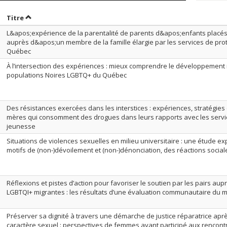
rier par date en ordre croissant
Trier par titre en ordre croissant
Titre
L&apos;expérience de la parentalité de parents d&apos;enfants plac
auprès d&apos;un membre de la famille élargie par les services de pro
Québec
À l’intersection des expériences : mieux comprendre le développement i
populations Noires LGBTQ+ du Québec
Des résistances exercées dans les interstices : expériences, stratégies 
mères qui consomment des drogues dans leurs rapports avec les servic
jeunesse
Situations de violences sexuelles en milieu universitaire : une étude ex
motifs de (non-)dévoilement et (non-)dénonciation, des réactions socia
Réflexions et pistes d’action pour favoriser le soutien par les pairs a
LGBTQI+ migrantes : les résultats d’une évaluation communautaire du 
Préserver sa dignité à travers une démarche de justice réparatrice apr
caractère sexuel : perspectives de femmes ayant participé aux rencont