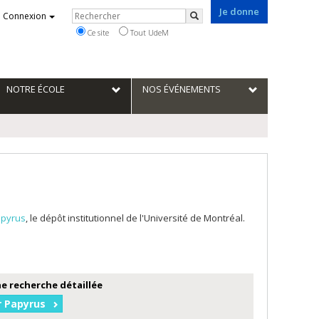
Je donne
Rechercher
Connexion
Rechercher
Ce site
Tout UdeM
NOTRE ÉCOLE
NOS ÉVÉNEMENTS
pyrus
, le dépôt institutionnel de l'Université de Montréal.
e recherche détaillée
r Papyrus