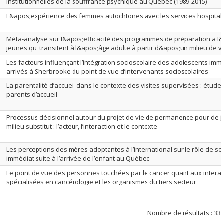
institutionnelles de la souffrance psychique au Québec (1989-2015)
L&apos;expérience des femmes autochtones avec les services hospital
Méta-analyse sur l&apos;efficacité des programmes de préparation à 
jeunes qui transitent à l&apos;âge adulte à partir d&apos;un milieu de v
Les facteurs influençant l’intégration socioscolaire des adolescents i
arrivés à Sherbrooke du point de vue d’intervenants socioscolaires
La parentalité d’accueil dans le contexte des visites supervisées : étude
parents d’accueil
Processus décisionnel autour du projet de vie de permanence pour de 
milieu substitut : l’acteur, l’interaction et le contexte
Les perceptions des mères adoptantes à l’international sur le rôle de s
immédiat suite à l’arrivée de l’enfant au Québec
Le point de vue des personnes touchées par le cancer quant aux intera
spécialisées en cancérologie et les organismes du tiers secteur
Nombre de résultats :
33