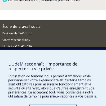
Faculté des études supérieures et postdoctorales
École de travail social
Pavillon Marie-Victorin
90 Av. Vincent-d'Indy
Montréal QC H2V 2S9
Nouvelles et événements
Comment soutenir l'École?
L’UdeM reconnaît l’importance de
respecter la vie privée
BESOIN D'AIDE?
L’utilisation de témoins nous permet d’améliorer et de
Plan du site
personnaliser votre expérience Web. Certains témoins
Signaler une erreur
sont obligatoires pour assurer le fonctionnement et la
sécurité du site Web, alors que d’autres enregistrent vos
Accessibilité
préférences. En acceptant tout, vous consentez à notre
utilisation de témoins pour mieux répondre à vos besoins.
FACULTÉ DES ARTS ET DES SCIENCES