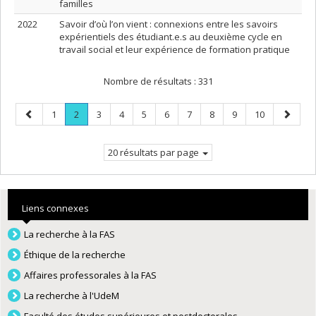
familles
2022
Savoir d’où l’on vient : connexions entre les savoirs
expérientiels des étudiant.e.s au deuxième cycle en
travail social et leur expérience de formation pratique
Nombre de résultats :
331
Page
Page
Page
.
Page
Page
Page
Page
Page
Page
Page
Page
Page
1
2
3
4
5
6
7
8
9
10
précédente
Page
suivant
courante.
20 résultats par page
Liens connexes
La recherche à la FAS
Éthique de la recherche
Affaires professorales à la FAS
La recherche à l'UdeM