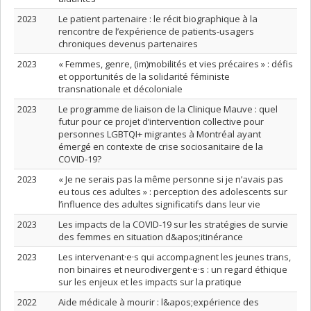
2023
Le patient partenaire : le récit biographique à la
rencontre de l’expérience de patients-usagers
chroniques devenus partenaires
2023
« Femmes, genre, (im)mobilités et vies précaires » : défis
et opportunités de la solidarité féministe
transnationale et décoloniale
2023
Le programme de liaison de la Clinique Mauve : quel
futur pour ce projet d’intervention collective pour
personnes LGBTQI+ migrantes à Montréal ayant
émergé en contexte de crise sociosanitaire de la
COVID-19?
2023
« Je ne serais pas la même personne si je n’avais pas
eu tous ces adultes » : perception des adolescents sur
l’influence des adultes significatifs dans leur vie
2023
Les impacts de la COVID-19 sur les stratégies de survie
des femmes en situation d&apos;itinérance
2023
Les intervenant·e·s qui accompagnent les jeunes trans,
non binaires et neurodivergent·e·s : un regard éthique
sur les enjeux et les impacts sur la pratique
2022
Aide médicale à mourir : l&apos;expérience des