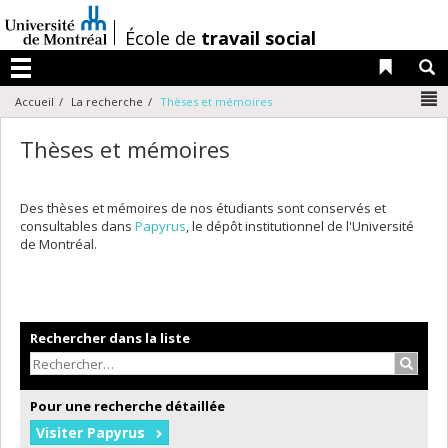
Passer
au
/
École de
travail social
contenu
Liens 
R
Menu
N
Accueil
La recherche
Thèses et mémoires
Thèses et mémoires
Des thèses et mémoires de nos étudiants sont conservés et
consultables dans
Papyrus
, le dépôt institutionnel de l'Université
de Montréal.
Rechercher dans la liste
Recher
Pour une recherche détaillée
Visiter Papyrus