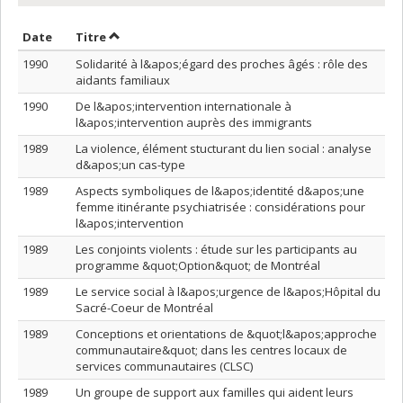
Trier par date en ordre croissant
Trier par titre en ordre croissant
Date
Titre
1990
Solidarité à l&apos;égard des proches âgés : rôle des
aidants familiaux
1990
De l&apos;intervention internationale à
l&apos;intervention auprès des immigrants
1989
La violence, élément stucturant du lien social : analyse
d&apos;un cas-type
1989
Aspects symboliques de l&apos;identité d&apos;une
femme itinérante psychiatrisée : considérations pour
l&apos;intervention
1989
Les conjoints violents : étude sur les participants au
programme &quot;Option&quot; de Montréal
1989
Le service social à l&apos;urgence de l&apos;Hôpital du
Sacré-Coeur de Montréal
1989
Conceptions et orientations de &quot;l&apos;approche
communautaire&quot; dans les centres locaux de
services communautaires (CLSC)
1989
Un groupe de support aux familles qui aident leurs