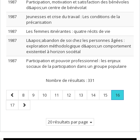
1987
Participation, motivation et satisfaction des bénévoles
d&apos;un centre de bénévolat
1987
Jeunesses et crise du travail : Les conditions de la
précarisation
1987
Les femmes itinérantes : quatre récits de vie
1987
L&apos;abandon de soi chez les personnes âgées :
exploration méthodologique d&apos;un comportement
existentiel à horizon sociétal
1987
Participation et pouvoir professionnel : les enjeux
sociaux de la participation dans un groupe populaire
Nombre de résultats :
331
Page
Page
Page
Page
Page
Page
Page
Page
Page
Page
.
8
9
10
11
12
13
14
15
16
précédente
Page
Page
Page
17
courante.
suivante
20 résultats par page