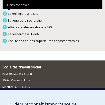
Liens connexes
La recherche à la FAS
Éthique de la recherche
Affaires professorales à la FAS
La recherche à l'UdeM
Faculté des études supérieures et postdoctorales
École de travail social
Pavillon Marie-Victorin
90 Av. Vincent-d'Indy
Montréal QC H2V 2S9
Nouvelles et événements
Comment soutenir l'École?
L’UdeM reconnaît l’importance de