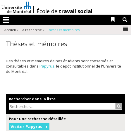
Passer
au
/
École de
travail social
contenu
Liens 
R
Menu
N
Accueil
La recherche
Thèses et mémoires
Thèses et mémoires
Des thèses et mémoires de nos étudiants sont conservés et
consultables dans
Papyrus
, le dépôt institutionnel de l'Université
de Montréal.
Rechercher dans la liste
Recher
Pour une recherche détaillée
Visiter Papyrus