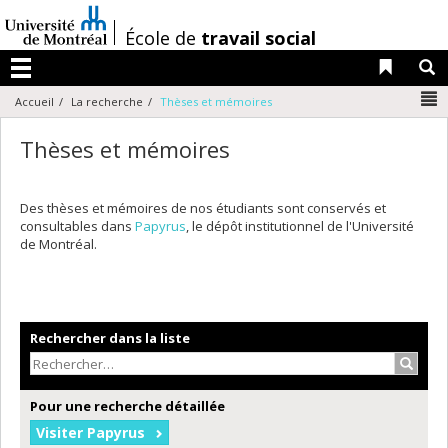
Passer
au
/
École de
travail social
contenu
Liens 
R
Menu
N
Accueil
La recherche
Thèses et mémoires
Thèses et mémoires
Des thèses et mémoires de nos étudiants sont conservés et
consultables dans
Papyrus
, le dépôt institutionnel de l'Université
de Montréal.
Rechercher dans la liste
Recher
Pour une recherche détaillée
Visiter Papyrus