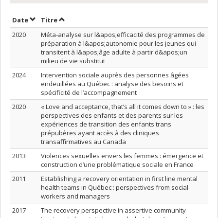
Trier par date en ordre décroissant
Trier par titre en ordre décroissant
Date
Titre
2020
Méta-analyse sur l&apos;efficacité des programmes de
préparation à l&apos;autonomie pour les jeunes qui
transitent à l&apos;âge adulte à partir d&apos;un
milieu de vie substitut
2024
Intervention sociale auprès des personnes âgées
endeuillées au Québec : analyse des besoins et
spécificité de l’accompagnement
2020
« Love and acceptance, that’s all it comes down to » : les
perspectives des enfants et des parents sur les
expériences de transition des enfants trans
prépubères ayant accès à des cliniques
transaffirmatives au Canada
2013
Violences sexuelles envers les femmes : émergence et
construction d’une problématique sociale en France
2011
Establishing a recovery orientation in first line mental
health teams in Québec : perspectives from social
workers and managers
2017
The recovery perspective in assertive community