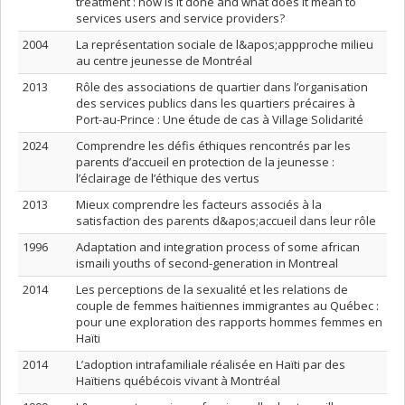
treatment : how is it done and what does it mean to
services users and service providers?
2004
La représentation sociale de l&apos;appproche milieu
au centre jeunesse de Montréal
2013
Rôle des associations de quartier dans l’organisation
des services publics dans les quartiers précaires à
Port-au-Prince : Une étude de cas à Village Solidarité
2024
Comprendre les défis éthiques rencontrés par les
parents d’accueil en protection de la jeunesse :
l’éclairage de l’éthique des vertus
2013
Mieux comprendre les facteurs associés à la
satisfaction des parents d&apos;accueil dans leur rôle
1996
Adaptation and integration process of some african
ismaili youths of second-generation in Montreal
2014
Les perceptions de la sexualité et les relations de
couple de femmes haïtiennes immigrantes au Québec :
pour une exploration des rapports hommes femmes en
Haïti
2014
L’adoption intrafamiliale réalisée en Haïti par des
Haïtiens québécois vivant à Montréal