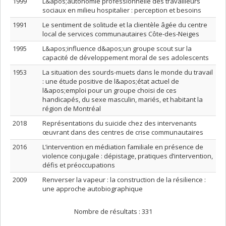
1999
L&apos;autonomie professionnelle des travailleurs
sociaux en milieu hospitalier : perception et besoins
1991
Le sentiment de solitude et la clientèle âgée du centre
local de services communautaires Côte-des-Neiges
1995
L&apos;influence d&apos;un groupe scout sur la
capacité de développement moral de ses adolescents
1953
La situation des sourds-muets dans le monde du travail
: une étude positive de l&apos;état actuel de
l&apos;emploi pour un groupe choisi de ces
handicapés, du sexe masculin, mariés, et habitant la
région de Montréal
2018
Représentations du suicide chez des intervenants
œuvrant dans des centres de crise communautaires
2016
L’intervention en médiation familiale en présence de
violence conjugale : dépistage, pratiques d’intervention,
défis et préoccupations
2009
Renverser la vapeur : la construction de la résilience :
une approche autobiographique
Nombre de résultats :
331