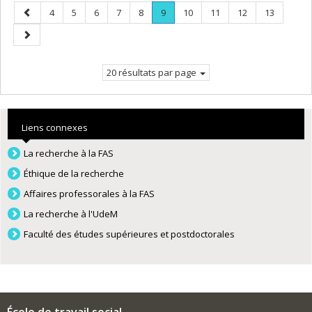
Page
Page
Page
Page
Page
Page
Page
.
Page
Page
Page
Page
4
5
6
7
8
9
10
11
12
13
précédente
Page
Page
courante.
suivante
20 résultats par page
Liens connexes
La recherche à la FAS
Éthique de la recherche
Affaires professorales à la FAS
La recherche à l'UdeM
Faculté des études supérieures et postdoctorales