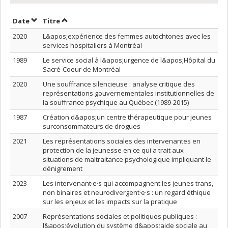
Trier par date en ordre décroissant
Trier par titre en ordre décroissant
Date
Titre
2020
L&apos;expérience des femmes autochtones avec les
services hospitaliers à Montréal
1989
Le service social à l&apos;urgence de l&apos;Hôpital du
Sacré-Coeur de Montréal
2020
Une souffrance silencieuse : analyse critique des
représentations gouvernementales institutionnelles de
la souffrance psychique au Québec (1989-2015)
1987
Création d&apos;un centre thérapeutique pour jeunes
surconsommateurs de drogues
2021
Les représentations sociales des intervenantes en
protection de la jeunesse en ce qui a trait aux
situations de maltraitance psychologique impliquant le
dénigrement
2023
Les intervenant·e·s qui accompagnent les jeunes trans,
non binaires et neurodivergent·e·s : un regard éthique
sur les enjeux et les impacts sur la pratique
2007
Représentations sociales et politiques publiques :
l&apos;évolution du système d&apos;aide sociale au