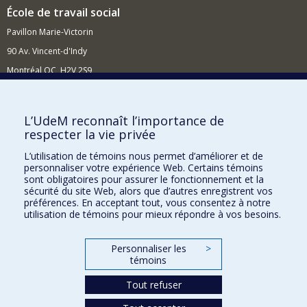
École de travail social
Pavillon Marie-Victorin
90 Av. Vincent-d'Indy
Montréal QC H2V 2S9
Nouvelles et événements
Comment soutenir l'École?
L’UdeM reconnaît l’importance de
respecter la vie privée
BESOIN D'AIDE?
L’utilisation de témoins nous permet d’améliorer et de
Plan du site
personnaliser votre expérience Web. Certains témoins
Signaler une erreur
sont obligatoires pour assurer le fonctionnement et la
sécurité du site Web, alors que d’autres enregistrent vos
Accessibilité
préférences. En acceptant tout, vous consentez à notre
utilisation de témoins pour mieux répondre à vos besoins.
FACULTÉ DES ARTS ET DES SCIENCES
Nos départements et écoles
Personnaliser les
>
témoins
Nos centres d'études
Tout refuser
Nos programmes et cours