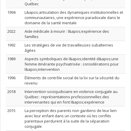
Québec
1994
L&apos;articulation des dynamiques institutionnelles et
communautaires, une expérience paradoxale dans le
domaine de la santé mentale
2022
Aide médicale à mourir : l&apos;expérience des
familles
1992
Les stratégies de vie de travailleuses subalternes
âgées
1989
Aspects symboliques de l&apos;identité d&apos;une
femme itinérante psychiatrisée : considérations pour
l&apos;intervention
1996
Éléments de contrôle social de la loi sur la sécurité du
revenu
2018
Intervention sociojudiciaire en violence conjugale au
Québec : représentations professionnelles des
intervenantes qui en font l&apos;expérience
2015
La perception des parents non gardiens de leur lien
avec leur enfant dans un contexte où les conflits
parentaux perdurent à la suite de la séparation
conjugale