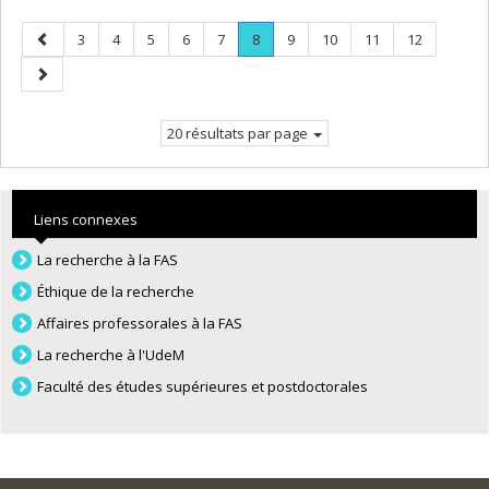
Page
Page
Page
Page
Page
Page
Page
.
Page
Page
Page
Page
3
4
5
6
7
8
9
10
11
12
précédente
Page
Page
courante.
suivante
20 résultats par page
Liens connexes
La recherche à la FAS
Éthique de la recherche
Affaires professorales à la FAS
La recherche à l'UdeM
Faculté des études supérieures et postdoctorales