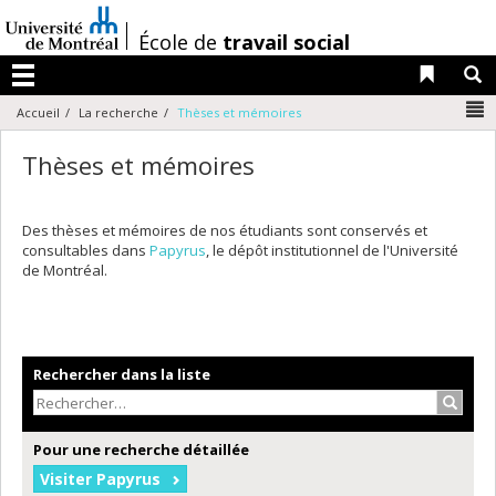
Passer
au
/
École de
travail social
contenu
Liens 
R
Menu
N
Accueil
La recherche
Thèses et mémoires
Thèses et mémoires
Des thèses et mémoires de nos étudiants sont conservés et
consultables dans
Papyrus
, le dépôt institutionnel de l'Université
de Montréal.
Rechercher dans la liste
Recher
Pour une recherche détaillée
Visiter Papyrus