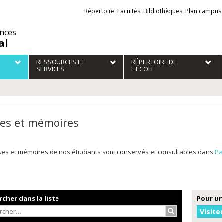
Liens
Répertoire
Facultés
Bibliothèques
Plan campus
externes
ences
al
RESSOURCES ET
RÉPERTOIRE DE
SERVICES
L'ÉCOLE
es et mémoires
ses et mémoires de nos étudiants sont conservés et consultables dans
Pa
cher dans la liste
Pour un
Rechercher…
Visite