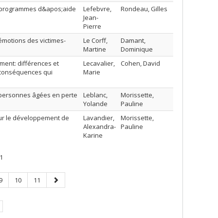
es programmes d&apos;aide
Lefebvre,
Rondeau, Gilles
Jean-
Pierre
s émotions des victimes-
Le Corff,
Damant,
Martine
Dominique
ment: différences et
Lecavalier,
Cohen, David
 conséquences qui
Marie
s personnes âgées en perte
Leblanc,
Morissette,
Yolande
Pauline
ur le développement de
Lavandier,
Morissette,
Alexandra-
Pauline
Karine
1
Page
Page
Page
Page
9
10
11
suivante