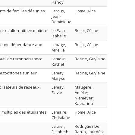
Handy
ents de familles désunies
Leroux,
Home, Alice
Jean-
Dominique
r et alternatif en matière
Le Pain,
Bellot, Céline
Isabelle
ant une dépendance aux
Lepage,
Bellot, Céline
Mireille
 outil de reconnaissance
Lemelin,
Racine, Guylaine
Rachel
autochtones sur leur
Lemay,
Racine, Guylaine
Maryse
tilisateurs de réseaux
Lemay,
Maugère,
Flavie
Amélie;
Niemeyer,
Katharina
 multiples des étudiantes
Lemaire,
Home, Alice
Christiane
Leitner,
Rodriguez Del
Elisabeth
Barrio, Lourdès