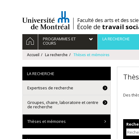
Passer
au
contenu
/
Faculté des arts et des sci
École de
travail soci
Navigation
ACCUEIL
PROGRAMMES ET
LA RECHERCHE
principale
COURS
Accueil
La recherche
Thèses et mémoires
LA RECHERCHE
Thès
Expertises de recherche
Des thè
Groupes, chaire, laboratoire et centre
de recherche
Thèses et mémoires
Recher