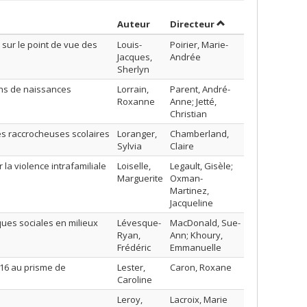
Trier par auteur en ordre décrois
par contributeur e
Auteur
Directeur
 sur le point de vue des
Louis-
Poirier, Marie-
Jacques,
Andrée
Sherlyn
ons de naissances
Lorrain,
Parent, André-
Roxanne
Anne; Jetté,
Christian
s raccrocheuses scolaires
Loranger,
Chamberland,
Sylvia
Claire
a violence intrafamiliale
Loiselle,
Legault, Gisèle;
Marguerite
Oxman-
Martinez,
Jacqueline
ques sociales en milieux
Lévesque-
MacDonald, Sue-
Ryan,
Ann; Khoury,
Frédéric
Emmanuelle
016 au prisme de
Lester,
Caron, Roxane
Caroline
Leroy,
Lacroix, Marie