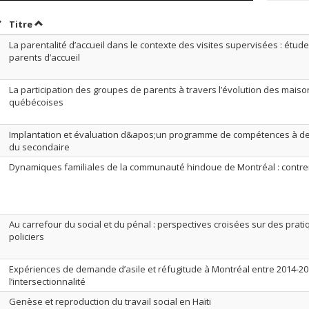
rier par date en ordre décroissant
Trier par titre en ordre décroissant
Titre
La parentalité d’accueil dans le contexte des visites supervisées : étude
parents d’accueil
La participation des groupes de parents à travers l’évolution des mais
québécoises
Implantation et évaluation d&apos;un programme de compétences à de
du secondaire
Dynamiques familiales de la communauté hindoue de Montréal : contrer l
Au carrefour du social et du pénal : perspectives croisées sur des prati
policiers
Expériences de demande d’asile et réfugitude à Montréal entre 2014-2
l’intersectionnalité
Genèse et reproduction du travail social en Haïti