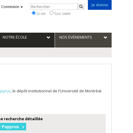
Je donne
Rechercher
Connexion
Rechercher
Ce site
Tout UdeM
NOTRE ÉCOLE
NOS ÉVÉNEMENTS
pyrus
, le dépôt institutionnel de l'Université de Montréal.
e recherche détaillée
r Papyrus