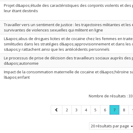
Projet d&apos;étude des caractéristiques des conjoints violents et d
leur étant destinés
Travailler vers un sentiment de justice : les trajectoires militantes et le
survivantes de violences sexuelles qui militent en ligne
L&apos;abus de drogues licites et de cocaïne chez les femmes en traite
similitudes dans les stratégies d&apos;approvisionnement et dans les
s&apos;y rattachent ainsi que les antécédents personnels
Le processus de prise de décision des travailleurs sociaux auprès de
d&apos;autonomie
Impact de la consommation maternelle de cocaïne et d&apos;héroïne s
l&apos;enfant
Nombre de résultats :
33
Page
Page
Page
Page
Page
Page
Page
.
Page
2
3
4
5
6
7
8
précédente
Page
courante.
20 résultats par page